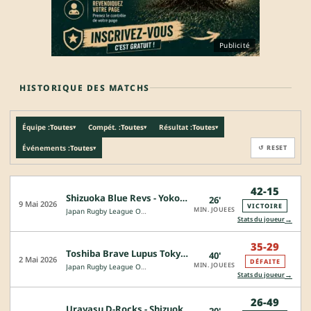
Publicité
HISTORIQUE DES MATCHS
Équipe :
Toutes
Compét. :
Toutes
Résultat :
Toutes
▾
▾
▾
Événements :
Toutes
↺ RESET
▾
42-15
Shizuoka Blue Revs - Yokohama Canon Eagles
26'
9 Mai 2026
VICTOIRE
MIN. JOUEES
Japan Rugby League One - Division 1
→
Stats du joueur
35-29
Toshiba Brave Lupus Tokyo - Shizuoka Blue Revs
40'
2 Mai 2026
DÉFAITE
MIN. JOUEES
Japan Rugby League One - Division 1
→
Stats du joueur
26-49
Urayasu D-Rocks - Shizuoka Blue Revs
20'