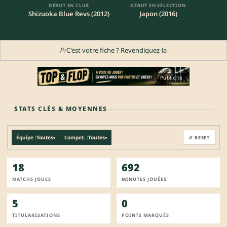
DÉBUT EN CLUB
DÉBUT EN SÉLECTION
Shizuoka Blue Revs (2012)
Japon (2016)
C'est votre fiche ? Revendiquez-la
Publicité
STATS CLÉS & MOYENNES
Équipe :
Toutes
Compet. :
Toutes
↺ RESET
▾
▾
18
692
MATCHS JOUES
MINUTES JOUÉES
5
0
TITULARISATIONS
POINTS MARQUÉS