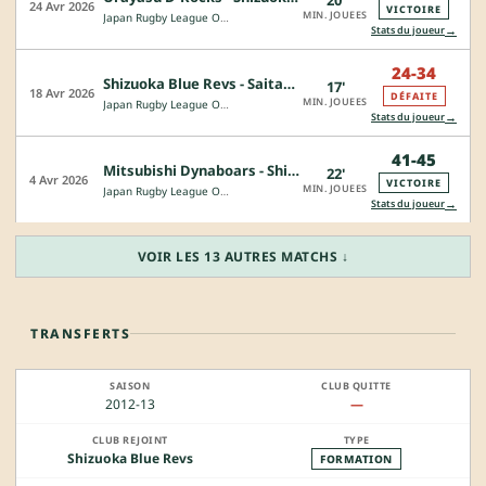
24 Avr 2026
VICTOIRE
MIN. JOUEES
Japan Rugby League One - Division 1
→
Stats du joueur
24-34
Shizuoka Blue Revs - Saitama Wild Knigkts
17'
18 Avr 2026
DÉFAITE
MIN. JOUEES
Japan Rugby League One - Division 1
→
Stats du joueur
41-45
Mitsubishi Dynaboars - Shizuoka Blue Revs
22'
4 Avr 2026
VICTOIRE
MIN. JOUEES
Japan Rugby League One - Division 1
→
Stats du joueur
VOIR LES 13 AUTRES MATCHS ↓
TRANSFERTS
2012-13
—
Shizuoka Blue Revs
FORMATION