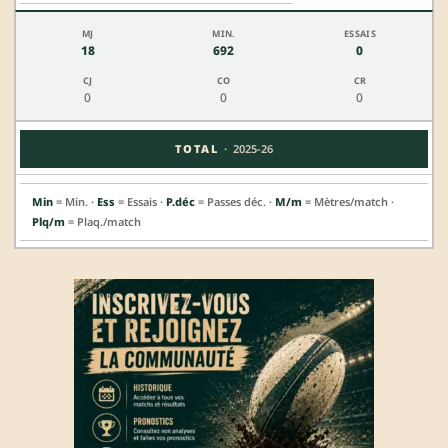
18
692
0
0
0
0
·
TOTAL
2025-26
Min
= Min. ·
Ess
= Essais ·
P.déc
= Passes déc. ·
M/m
= Mètres/match ·
Plq/m
= Plaq./match