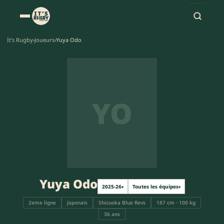
It's Rugby
›
Joueurs
›
Yuya Odo
YO
Yuya Odo
2025-26
Toutes les équipes
▾
▾
2eme ligne
Japonais
Shizuoka Blue Revs
187 cm · 100 kg
36 ans