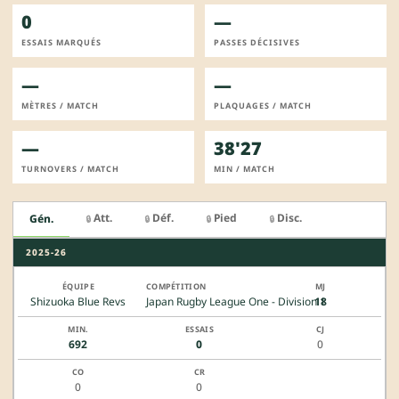
0
—
ESSAIS MARQUÉS
PASSES DÉCISIVES
—
—
MÈTRES / MATCH
PLAQUAGES / MATCH
—
38'27
TURNOVERS / MATCH
MIN / MATCH
Att.
Déf.
Pied
Disc.
Gén.
🔒
🔒
🔒
🔒
2025-26
Shizuoka Blue Revs
Japan Rugby League One - Division 1
18
692
0
0
0
0