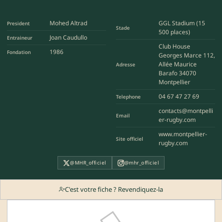
Mohed Altrad
GGL Stadium (15
President
Stade
500 places)
Joan Caudullo
Entraineur
Club House
1986
Fondation
Georges Marce 112,
Allée Maurice
Adresse
Barafo 34070
Montpellier
04 67 47 27 69
Telephone
contacts@montpelli
Email
er-rugby.com
www.montpellier-
Site officiel
rugby.com
@MHR_officiel
@mhr_officiel
C'est votre fiche ? Revendiquez-la