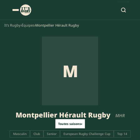
It's Rugby
›
Équipes
›
Montpellier Hérault Rugby
M
Montpellier Hérault Rugby
MHR
Toutes saisons
▾
Masculin
Club
Senior
European Rugby Challenge Cup
Top 14