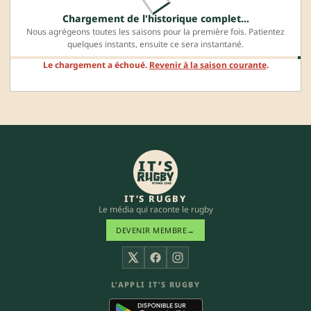
Chargement de l'historique complet…
Nous agrégeons toutes les saisons pour la première fois. Patientez
quelques instants, ensuite ce sera instantané.
Le chargement a échoué.
Revenir à la saison courante
.
IT’S RUGBY
Le média qui raconte le rugby
DEVENIR MEMBRE
→
X
Facebook
Instagram
L’APPLI IT’S RUGBY