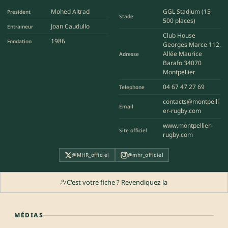
Mohed Altrad
GGL Stadium (15
President
Stade
500 places)
Joan Caudullo
Entraineur
Club House
1986
Fondation
Georges Marce 112,
Allée Maurice
Adresse
Barafo 34070
Montpellier
04 67 47 27 69
Telephone
contacts@montpelli
Email
er-rugby.com
www.montpellier-
Site officiel
rugby.com
@MHR_officiel
@mhr_officiel
C'est votre fiche ? Revendiquez-la
MÉDIAS