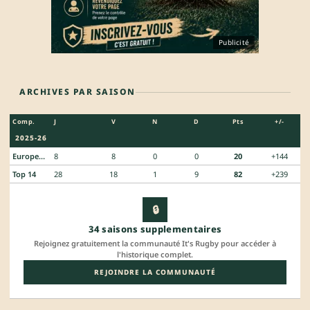
Publicité
ARCHIVES PAR SAISON
Comp.
J
V
N
D
Pts
+/-
2025-26
European Rugby Challenge Cup
8
8
0
0
20
+144
Top 14
28
18
1
9
82
+239
🔒
34 saisons supplementaires
Rejoignez gratuitement la communauté It's Rugby pour accéder à
l'historique complet.
REJOINDRE LA COMMUNAUTÉ