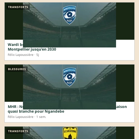
TRANSFERTS
Wardi boucle la boucle : le pilier international revient à
Montpellier jusqu’en 2030
Félix Lapoussière · 5j
BLESSURES
MHR : Nouchi évite l’opération mais manquera la reprise, saison
quasi blanche pour Ngandebe
Félix Lapoussière · 1 sem.
TRANSFERTS