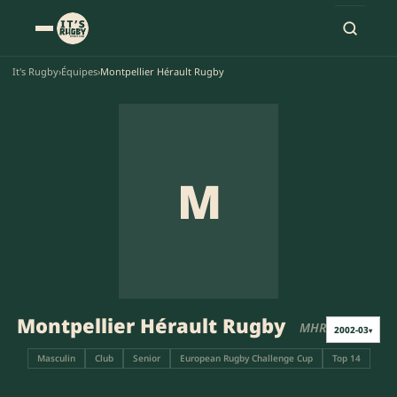
It's Rugby
›
Équipes
›
Montpellier Hérault Rugby
M
Montpellier Hérault Rugby
MHR
2002-03
▾
Masculin
Club
Senior
European Rugby Challenge Cup
Top 14