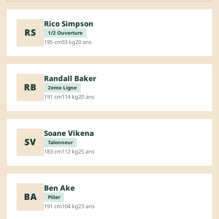
Rico Simpson
RS
1/2 Ouverture
195 cm
93 kg
20 ans
Randall Baker
RB
2eme Ligne
191 cm
114 kg
20 ans
Soane Vikena
SV
Talonneur
183 cm
112 kg
25 ans
Ben Ake
BA
Pilier
191 cm
104 kg
23 ans