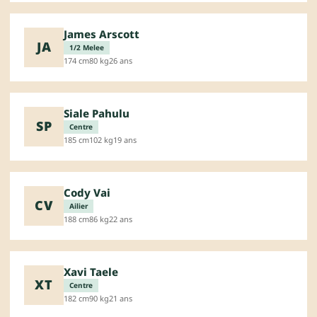
James Arscott
JA
1/2 Melee
174 cm
80 kg
26 ans
Siale Pahulu
SP
Centre
185 cm
102 kg
19 ans
Cody Vai
CV
Ailier
188 cm
86 kg
22 ans
Xavi Taele
XT
Centre
182 cm
90 kg
21 ans