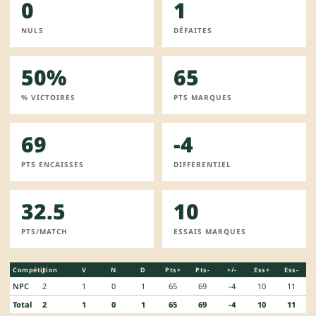
0
1
NULS
DÉFAITES
50%
65
% VICTOIRES
PTS MARQUES
69
-4
PTS ENCAISSES
DIFFERENTIEL
32.5
10
PTS/MATCH
ESSAIS MARQUES
Compétition
J
V
N
D
Pts+
Pts-
+/-
Ess+
Ess-
NPC
2
1
0
1
65
69
-4
10
11
Total
2
1
0
1
65
69
-4
10
11