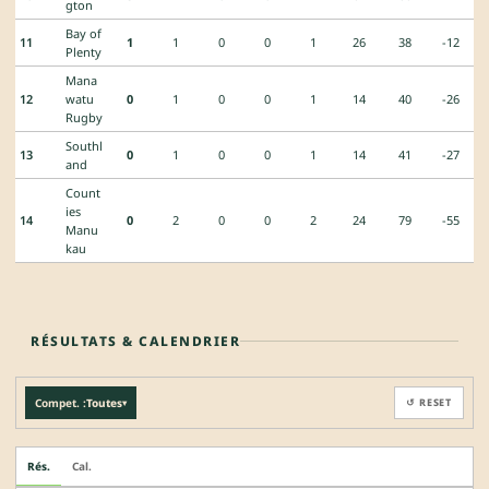
gton
Bay of
11
1
1
0
0
1
26
38
-12
Plenty
Mana
12
watu
0
1
0
0
1
14
40
-26
Rugby
Southl
13
0
1
0
0
1
14
41
-27
and
Count
ies
14
0
2
0
0
2
24
79
-55
Manu
kau
RÉSULTATS & CALENDRIER
Compet. :
Toutes
↺ RESET
▾
Rés.
Cal.