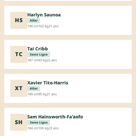
Harlyn Saunoa
HS
Ailier
190 cm
102 kg
21 ans
Tai Cribb
TC
3eme Ligne
187 cm
93 kg
22 ans
Xavier Tito-Harris
XT
Ailier
189 cm
95 kg
21 ans
Sam Hainsworth-Fa'aofo
SH
3eme Ligne
184 cm
100 kg
23 ans