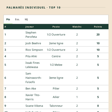
PALMARÈS INDIVIDUEL · TOP 10
Pts
Ess.
MJ
#
Joueur
Poste
Matchs
Points
Stephen
1
1/2 Ouverture
2
20
Perofeta
2
Josh Beehre
2eme ligne
2
10
3
Rico Simpson
1/2 Ouverture
2
10
4
Pita Ahki
Centre
2
5
Issak Fines
5
1/2 Melee
2
5
Leleiwasa
Sam
6
Hainsworth-
3eme ligne
2
5
Fa'aofo
7
Ben Ake
Pilier
2
5
Xavier Tito-
8
Ailier
1
5
Harris
9
Soane Vikena
Talonneur
2
0