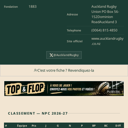
1883
Auckland Rugby
Fondation
Union PO Box 56-
Adresse
152Dominion
RoadAuckland 3
(0064) 815 4850
Telephone
www.aucklandrugby
Site officiel
.co.nz
@AucklandRugby
C'est votre fiche ? Revendiquez-la
Publicité
CLASSEMENT — NPC 2026-27
#
Équipe
Pts
J
G
N
P
BP
BC
Diff