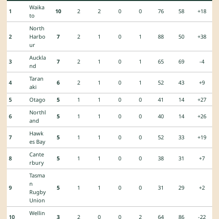
Waika
1
10
2
2
0
0
76
58
+18
to
North
2
Harbo
7
2
1
0
1
88
50
+38
ur
Auckla
3
7
2
1
0
1
65
69
-4
nd
Taran
4
6
2
1
0
1
52
43
+9
aki
5
Otago
5
1
1
0
0
41
14
+27
Northl
6
5
1
1
0
0
40
14
+26
and
Hawk
7
5
1
1
0
0
52
33
+19
es Bay
Cante
8
5
1
1
0
0
38
31
+7
rbury
Tasma
n
9
5
1
1
0
0
31
29
+2
Rugby
Union
Wellin
10
3
2
0
0
2
64
86
-22