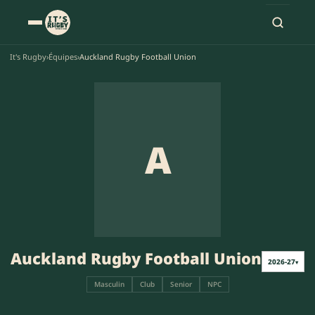
It's Rugby
›
Équipes
›
Auckland Rugby Football Union
A
Auckland Rugby Football Union
2026-27
▾
Masculin
Club
Senior
NPC