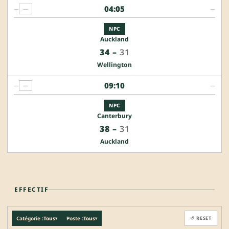
04:05
—
—
—
NPC
Auckland
34
–
31
Wellington
09:10
—
—
—
NPC
Canterbury
38
–
31
Auckland
EFFECTIF
Catégorie :
Tous
Poste :
Tous
↺ RESET
▾
▾