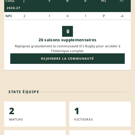
Comp.
J
V
N
D
Pts
+/-
2026-27
NPC
2
1
0
1
7
-4
🔒
26 saisons supplementaires
Rejoignez gratuitement la communauté It's Rugby pour accéder à
l'historique complet.
REJOINDRE LA COMMUNAUTÉ
STATS ÉQUIPE
2
1
MATCHS
VICTOIRES