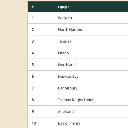
#
Équipe
1
Waikato
2
North Harbour
3
Taranaki
4
Otago
5
Northland
6
Hawkes Bay
7
Canterbury
8
Tasman Rugby Union
9
Auckland
10
Bay of Plenty