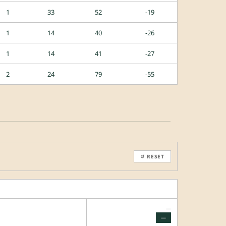
1
33
52
-19
1
14
40
-26
1
14
41
-27
2
24
79
-55
↺ RESET
—
—