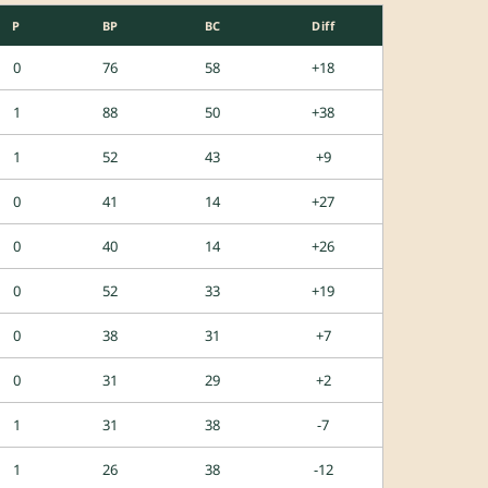
P
BP
BC
Diff
0
76
58
+18
1
88
50
+38
1
52
43
+9
0
41
14
+27
0
40
14
+26
0
52
33
+19
0
38
31
+7
0
31
29
+2
1
31
38
-7
1
26
38
-12