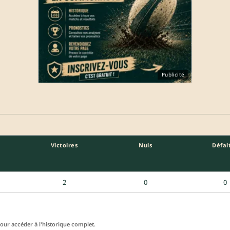
Publicité
Victoires
Nuls
Défai
2
0
0
ur accéder à l'historique complet.