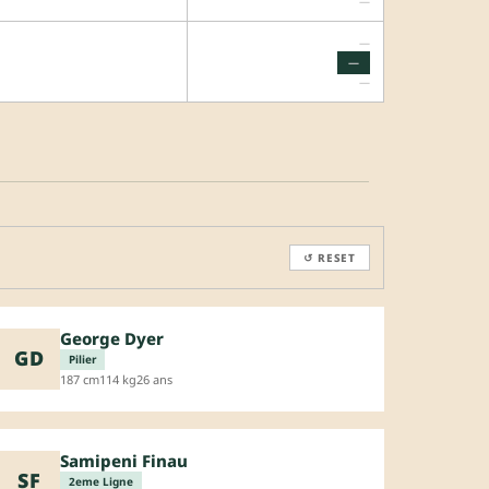
—
—
—
—
↺ RESET
George Dyer
GD
Pilier
187 cm
114 kg
26 ans
Samipeni Finau
SF
2eme Ligne