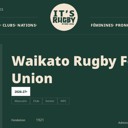
ES
CLUBS
NATIONS
FÉMININES
PRON
▾
▾
▾
▾
Waikato Rugby F
Union
2026-27
▾
Masculin
Club
Senior
NPC
1921
Fondation
Adress