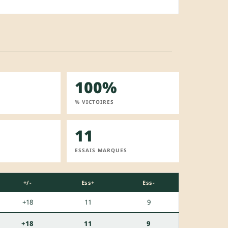
100%
% VICTOIRES
11
ESSAIS MARQUES
+/-
Ess+
Ess-
+18
11
9
+18
11
9