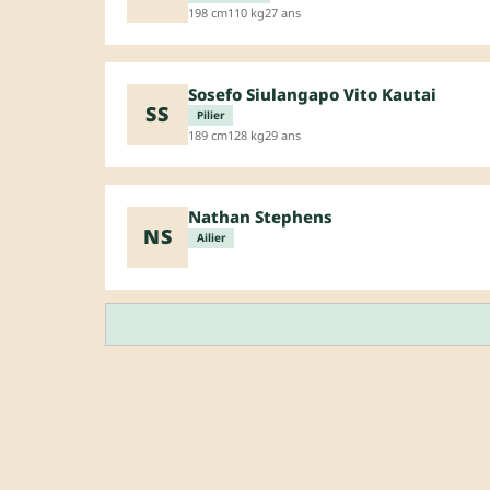
198 cm
110 kg
27 ans
Sosefo Siulangapo Vito Kautai
SS
Pilier
189 cm
128 kg
29 ans
Nathan Stephens
NS
Ailier