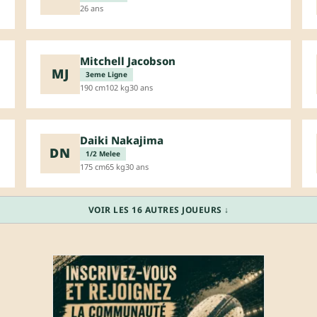
26 ans
Mitchell Jacobson
MJ
3eme Ligne
190 cm
102 kg
30 ans
Daiki Nakajima
DN
1/2 Melee
175 cm
65 kg
30 ans
VOIR LES 16 AUTRES JOUEURS ↓