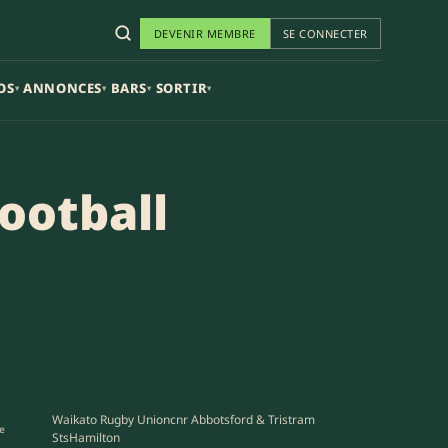
DEVENIR MEMBRE
SE CONNECTER
OS
ANNONCES
BARS
SORTIR
▾
▾
▾
▾
ootball
Waikato Rugby Unioncnr Abbotsford & Tristram
e
StsHamilton