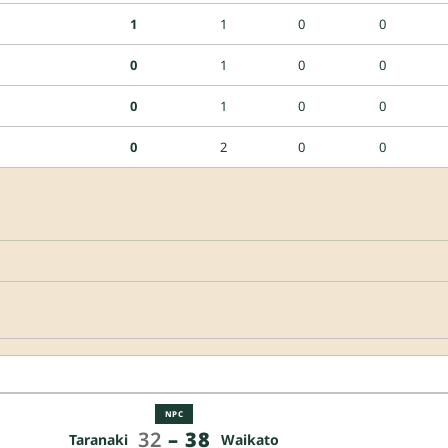
1
1
0
0
0
1
0
0
0
1
0
0
0
2
0
0
NPC
32
–
38
Taranaki
Waikato