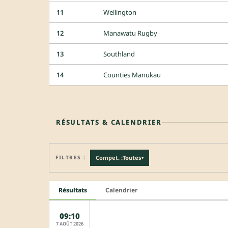
11
Wellington
12
Manawatu Rugby
13
Southland
14
Counties Manukau
RÉSULTATS & CALENDRIER
FILTRES :
Compet. :
Toutes
▾
Résultats
Calendrier
09:10
7 AOÛT 2026