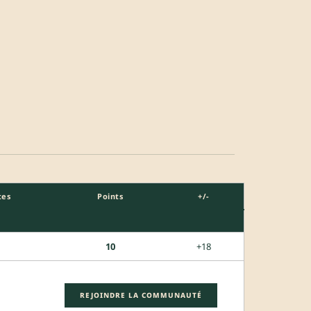
tes
Points
+/-
10
+18
REJOINDRE LA COMMUNAUTÉ