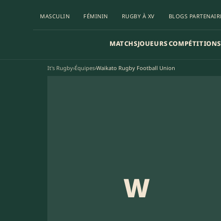
MASCULIN
FÉMININ
RUGBY À XV
BLOGS PARTENAIR
MATCHS
JOUEURS
COMPÉTITIONS
It's Rugby
›
Équipes
›
Waikato Rugby Football Union
W