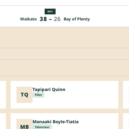
NPC
38
–
26
Waikato
Bay of Plenty
Tapipari Quinn
TQ
Pilier
Manaaki Boyle-Tiatia
MB
Talonneur