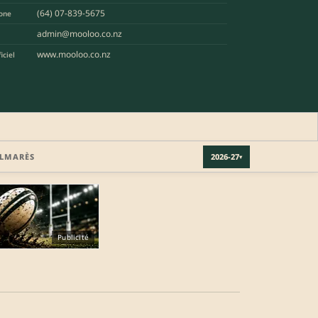
(64) 07-839-5675
one
admin@mooloo.co.nz
www.mooloo.co.nz
iciel
LMARÈS
2026-27
▾
Publicité