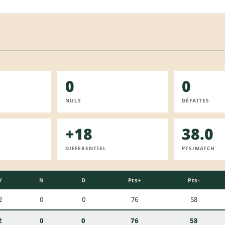
0
0
NULS
DÉFAITES
+18
38.0
DIFFERENTIEL
PTS/MATCH
V
N
D
Pts+
Pts-
2
0
0
76
58
2
0
0
76
58