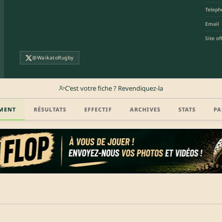
Teleph
Email
Site off
@WaikatoRugby
C'est votre fiche ? Revendiquez-la
MENT
RÉSULTATS
EFFECTIF
ARCHIVES
STATS
PA