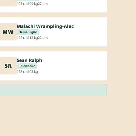
193 cm
109 kg
27 ans
Malachi Wrampling-Alec
MW
3eme Ligne
192 cm
112 kg
22 ans
Sean Ralph
SR
Talonneur
178 cm
103 kg