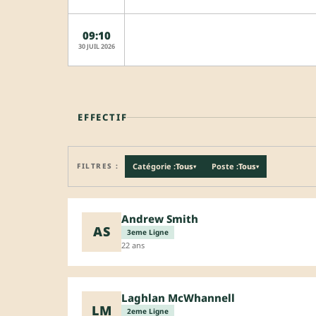
09:10
30 JUIL 2026
EFFECTIF
FILTRES :
Catégorie :
Tous
Poste :
Tous
▾
▾
Andrew Smith
AS
3eme Ligne
22 ans
Laghlan McWhannell
LM
2eme Ligne