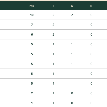
Pts
J
G
N
10
2
2
0
7
2
1
0
6
2
1
0
5
1
1
0
5
1
1
0
5
1
1
0
5
1
1
0
5
1
1
0
2
1
0
0
1
1
0
0