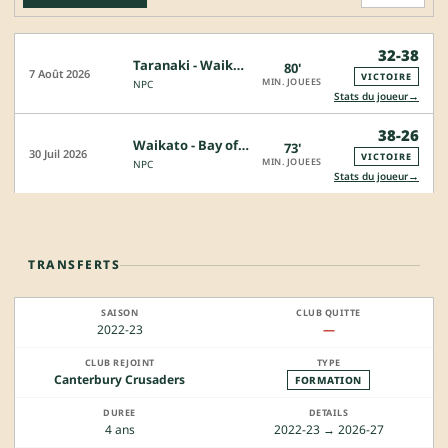
32-38
Taranaki - Waikato
80'
7 Août 2026
VICTOIRE
MIN. JOUEES
NPC
→
Stats du joueur
38-26
Waikato - Bay of Plenty
73'
30 Juil 2026
VICTOIRE
MIN. JOUEES
NPC
→
Stats du joueur
TRANSFERTS
2022-23
—
Canterbury Crusaders
FORMATION
4 ans
2022-23 → 2026-27