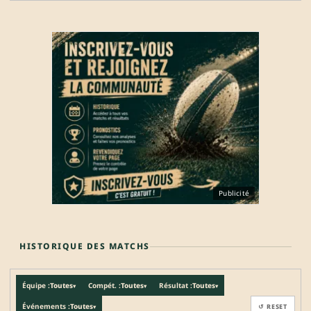
Publicité
HISTORIQUE DES MATCHS
Équipe :
Toutes
Compét. :
Toutes
Résultat :
Toutes
▾
▾
▾
Événements :
Toutes
↺ RESET
▾