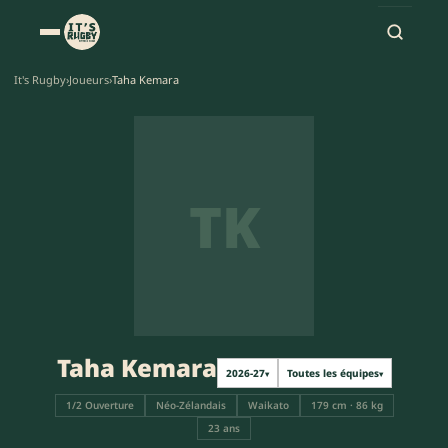
It's Rugby
›
Joueurs
›
Taha Kemara
TK
Taha Kemara
2026-27
Toutes les équipes
▾
▾
1/2 Ouverture
Néo-Zélandais
Waikato
179 cm · 86 kg
23 ans