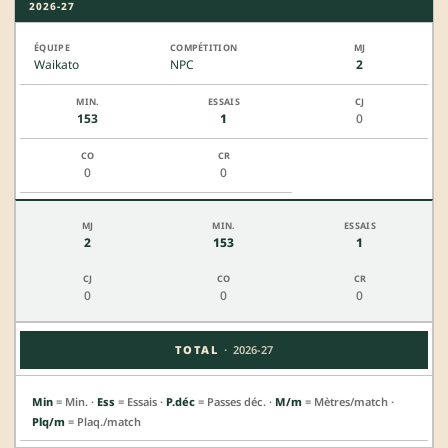
2026-27
Waikato
NPC
2
153
1
0
0
0
2
153
1
0
0
0
·
TOTAL
2026-27
Min
= Min. ·
Ess
= Essais ·
P.déc
= Passes déc. ·
M/m
= Mètres/match ·
Plq/m
= Plaq./match