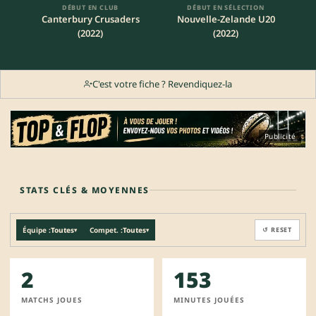
DÉBUT EN CLUB
DÉBUT EN SÉLECTION
Canterbury Crusaders
Nouvelle-Zelande U20
(2022)
(2022)
C'est votre fiche ? Revendiquez-la
Publicité
STATS CLÉS & MOYENNES
Équipe :
Toutes
Compet. :
Toutes
↺ RESET
▾
▾
2
153
MATCHS JOUES
MINUTES JOUÉES