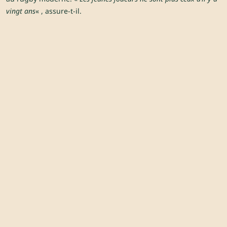
vingt ans
« , assure-t-il.