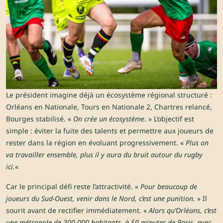
Le président imagine déjà un écosystème régional structuré :
Orléans en Nationale, Tours en Nationale 2, Chartres relancé,
Bourges stabilisé. «
On crée un écosystème
. » L’objectif est
simple : éviter la fuite des talents et permettre aux joueurs de
rester dans la région en évoluant progressivement. «
Plus on
va travailler ensemble, plus il y aura du bruit autour du rugby
ici.
«
Car le principal défi reste l’attractivité. «
Pour beaucoup de
joueurs du Sud-Ouest, venir dans le Nord, c’est une punition.
» Il
sourit avant de rectifier immédiatement. «
Alors qu’Orléans, c’est
une métropole de 300 000 habitants, à 50 minutes de Paris, avec