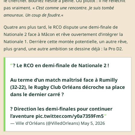
le chercher. Bouriez hésite à peine. Ou plutôt : il ne réfléchit
pas vraiment. «
C’est comme une rencontre. Je suis tombé
amoureux. Un coup de foudre.
«
Quatre ans plus tard, le RCO dispute une demi-finale de
Nationale 2 face à Mâcon et rêve ouvertement d’intégrer la
Nationale 1. Derrière cette montée potentielle, un autre rêve,
plus grand, une autre ambition se dessine déjà : la Pro D2.
? Le RCO en demi-finale de Nationale 2 !
Au terme d’un match maîtrisé face à Rumilly
(32-22), le Rugby Club Orléans décroche sa place
dans le dernier carré ?
? Direction les demi-finales pour continuer
l’aventure
pic.twitter.com/y0a7359Fm5
— Ville d'Orléans (@VilledOrleans)
May 5, 2026