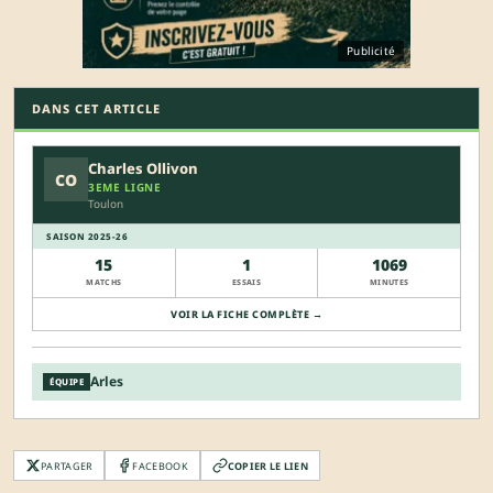
Publicité
DANS CET ARTICLE
Charles Ollivon
CO
3EME LIGNE
Toulon
SAISON 2025-26
15
1
1069
MATCHS
ESSAIS
MINUTES
VOIR LA FICHE COMPLÈTE →
Arles
ÉQUIPE
PARTAGER
FACEBOOK
COPIER LE LIEN