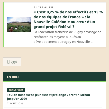
À LIRE AUSSI
« C’est 0,25 % de nos effectifs et 15 %
de nos équipes de France » : la
Nouvelle-Calédonie au cœur d’un
grand projet fédéral ?
La Fédération française de Rugby envisage de
renforcer les moyens alloués au
développement du rugby en Nouvelle-
Calédonie. Un vivier méconnu mais important
et encore sous-exploité du rugby français.
Like
0
EN BREF
TRANSFERTS
Toulon mise sur sa jeunesse et prolonge Corentin Mézou
jusqu’en 2029
7 AOÛT 2026