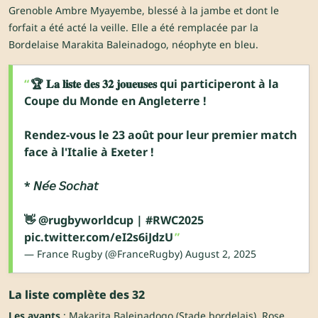
Grenoble Ambre Myayembe, blessé à la jambe et dont le
forfait a été acté la veille. Elle a été remplacée par la
Bordelaise Marakita Baleinadogo, néophyte en bleu.
🏆 𝐋𝐚 𝐥𝐢𝐬𝐭𝐞 𝐝𝐞𝐬 𝟑𝟐 𝐣𝐨𝐮𝐞𝐮𝐬𝐞𝐬 qui participeront à la
Coupe du Monde en Angleterre !
Rendez-vous le 23 août pour leur premier match
face à l'Italie à Exeter !
* 𝘕𝘦́𝘦 𝘚𝘰𝘤𝘩𝘢𝘵
👋
@rugbyworldcup
|
#RWC2025
pic.twitter.com/eI2s6iJdzU
— France Rugby (@FranceRugby)
August 2, 2025
La liste complète des 32
Les avants
: Makarita Baleinadogo (Stade bordelais), Rose