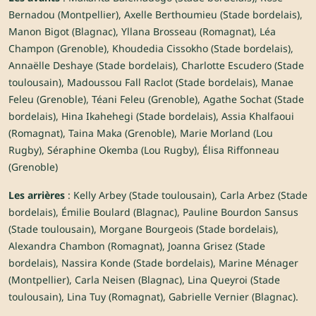
Bernadou (Montpellier), Axelle Berthoumieu (Stade bordelais),
Manon Bigot (Blagnac), Yllana Brosseau (Romagnat), Léa
Champon (Grenoble), Khoudedia Cissokho (Stade bordelais),
Annaëlle Deshaye (Stade bordelais), Charlotte Escudero (Stade
toulousain), Madoussou Fall Raclot (Stade bordelais), Manae
Feleu (Grenoble), Téani Feleu (Grenoble), Agathe Sochat (Stade
bordelais), Hina Ikahehegi (Stade bordelais), Assia Khalfaoui
(Romagnat), Taina Maka (Grenoble), Marie Morland (Lou
Rugby), Séraphine Okemba (Lou Rugby), Élisa Riffonneau
(Grenoble)
Les arrières
: Kelly Arbey (Stade toulousain), Carla Arbez (Stade
bordelais), Émilie Boulard (Blagnac), Pauline Bourdon Sansus
(Stade toulousain), Morgane Bourgeois (Stade bordelais),
Alexandra Chambon (Romagnat), Joanna Grisez (Stade
bordelais), Nassira Konde (Stade bordelais), Marine Ménager
(Montpellier), Carla Neisen (Blagnac), Lina Queyroi (Stade
toulousain), Lina Tuy (Romagnat), Gabrielle Vernier (Blagnac).