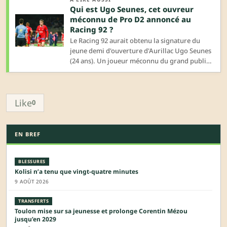
Qui est Ugo Seunes, cet ouvreur
méconnu de Pro D2 annoncé au
Racing 92 ?
Le Racing 92 aurait obtenu la signature du
jeune demi d'ouverture d'Aurillac Ugo Seunes
(24 ans). Un joueur méconnu du grand public
qui a éclos en Pro D2 la saison passée.
Like
0
EN BREF
BLESSURES
Kolisi n’a tenu que vingt-quatre minutes
9 AOÛT 2026
TRANSFERTS
Toulon mise sur sa jeunesse et prolonge Corentin Mézou
jusqu’en 2029