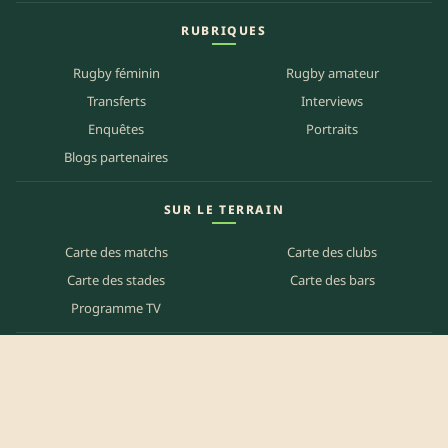
RUBRIQUES
Rugby féminin
Rugby amateur
Transferts
Interviews
Enquêtes
Portraits
Blogs partenaires
SUR LE TERRAIN
Carte des matchs
Carte des clubs
Carte des stades
Carte des bars
Programme TV
PETITES ANNONCES
Annonces clubs
Annonces joueurs
Annonces staff
Agenda des bars