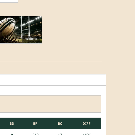
Publicité
BD
BP
BC
DIFF
0
213
17
+196