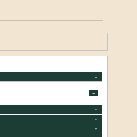
▲
—
—
—
▼
▼
▼