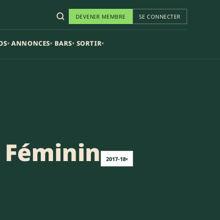
DEVENIR MEMBRE
SE CONNECTER
OS
ANNONCES
BARS
SORTIR
▾
▾
▾
▾
 Féminin
2017-18
▾