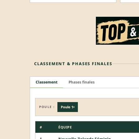
CLASSEMENT & PHASES FINALES
Classement
Phases finales
POULE :
Poule 1
▾
#
ÉQUIPE
1
Nouvelle-Zelande Féminin