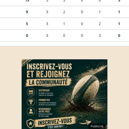
9
3
2
0
1
1
5
3
1
0
2
1
0
3
0
0
3
0
Publicité