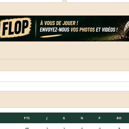
PTS
J
G
N
P
BO
15
3
3
0
0
3