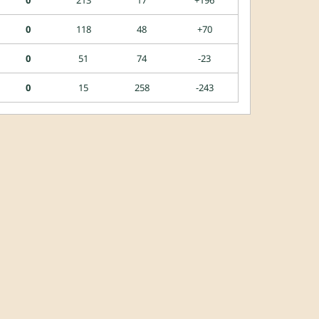
0
118
48
+70
0
51
74
-23
0
15
258
-243