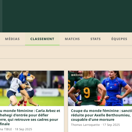
MÉDIAS
CLASSEMENT
MATCHS
STATS
ÉQUIPES
BRÈVES
u monde féminine : Carla Arbez et
Coupe du monde féminine : sanct
hehegi d’entrée pour défier
réduite pour Axelle Berthoumieu,
erre, qui retrouve ses cadres pour
coupable d’une morsure
finale
Thomas Larroquette · 17 Sep 2025
na TIBLE · 18 Sep 2025