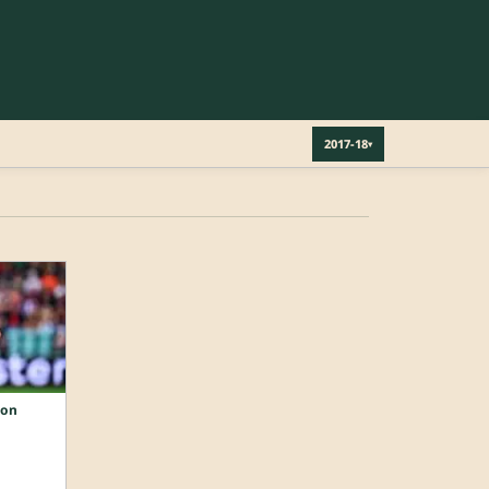
2017-18
▾
ion