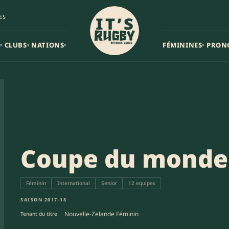
ES
CLUBS
NATIONS
FÉMININES
PRON
▾
▾
▾
▾
Coupe du monde
Féminin
International
Senior
12 equipes
SAISON 2017-18
Nouvelle-Zelande Féminin
Tenant du titre