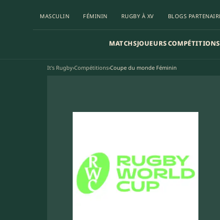
MASCULIN
FÉMININ
RUGBY À XV
BLOGS PARTENAIR
MATCHS
JOUEURS
COMPÉTITIONS
It's Rugby
›
Compétitions
›
Coupe du monde Féminin