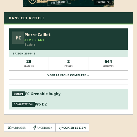
Publicité
DANS CET ARTICLE
Pierre Caillet
PC
3EME LIGNE
Beziers
SAISON 2014-15
20
2
644
MATCHS
ESSAIS
MINUTES
VOIR LA FICHE COMPLÈTE →
FC Grenoble Rugby
ÉQUIPE
Pro D2
COMPÉTITION
PARTAGER
FACEBOOK
COPIER LE LIEN