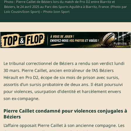
Photo : Pierre Caillet de Béziers lors du match de Pro D2 entre Biarritz et
Béziers, le 24 avril 2025 au Parc des Sports Aguiléra à Biarritz, France. (Photo par
Loïc Cousin/Icon Sport) – Photo Icon Sport
Publicité
Le tribunal correctionnel de Béziers a rendu son verdict lundi
30 mars. Pierre Caillet, ancien entraîneur de l’AS Béziers
Hérault en Pro D2, écope de six mois de prison avec sursis,
assortis d’un sursis probatoire de deux ans. Il était poursuivi
pour violences, usurpation d’identité et harcèlement envers
son ex-compagne.
Pierre Caillet condamné pour violences conjugales à
Béziers
L’affaire opposait Pierre Caillet à son ancienne compagne. Les