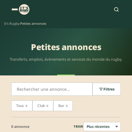
It's Rugby
›
Petites annonces
Petites annonces
Transferts, emplois, évènements et services du monde du rugby.
Filtres
Tous
Club
Bar
0
0
0
0 annonce
TRIER