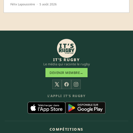
Félix Lapoussière
·
5 août 2026
IT’S RUGBY
Le média qui raconte le rugby
DEVENIR MEMBRE
→
X
Facebook
Instagram
L’APPLI IT’S RUGBY
COMPÉTITIONS