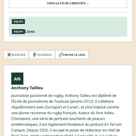
VOIR LA FICHE COMPLÈTE →
ÉQUIPE
Lions
ÉQUIPE
PARTAGER
FACEBOOK
COPIER LE LIEN
AN
Anthony Tallieu
Journaliste passionné de rugby, Anthony Tallieu est diplômé de
l’École de journalisme de Toulouse (promo 2012). Il collabore
régulièrement avec Eurosport et Canal+, et s’est imposé comme
une plume reconnue du rugby français. Auteur du livre Adieu
Champions, une série de portraits touchants de joueurs
emblématiques, il est également fondateur du podcast En Terrain
Conquis. Depuis 2025, il occupe le poste de rédacteur en chef de
Ruck Zone, média indépendant dédié à l’actualité et à la culture