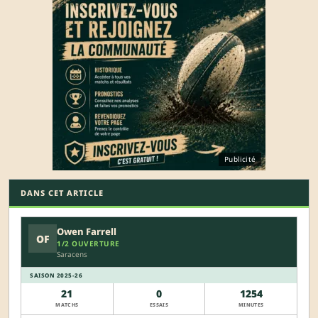
Publicité
DANS CET ARTICLE
Owen Farrell
OF
1/2 OUVERTURE
Saracens
SAISON 2025-26
21
0
1254
MATCHS
ESSAIS
MINUTES