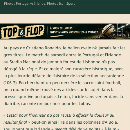
Photo : Portugal vs Irlande. Photo : Icon Sport
Publicité
Au pays de Cristiano Ronaldo, le ballon ovale n’a jamais fait les
gros titres. Le match de samedi entre le Portugal et l’Irlande
au Stadio Nacional do Jamor à l’ouest de Lisbonne n’a pas
dérogé à la règle. Et ce malgré son caractère historique, avec
la plus lourde défaite de l’histoire de la sélection lusitanienne
(106-7). En cherchant un peu derrière le sacro-saint football,
on a quand même trouvé des articles sur le sujet dans la
presse sportive portugaise. Le ton, lucide sans verser dans la
diatribe, raconte un jour noir pour les Lobos.
« L’essai pour l’honneur n’a pas réussi à effacer la douleur du
résultat final »
peut-on ainsi lire
dans les colonnes d’A Bola,
soulignant que l’Irlande
« menait déjà de 54 points »
à la mi-