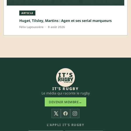
ARTICLE
Huget, Tilsley, Martins : Agen et ses serial marqueurs
Félix Lapoussière
·
8 août 2026
IT’S RUGBY
Le média qui raconte le rugby
DEVENIR MEMBRE
→
X
Facebook
Instagram
L’APPLI IT’S RUGBY