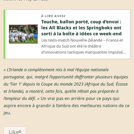
À LIRE AUSSI
Touche, ballon porté, coup d’envoi :
les All Blacks et les Springboks ont
sorti à la boîte à idées ce week-end
Les tests-match Nouvelle-Zélande – France et
Afrique du Sud ont été le théâtre
d'innovations tactiques marquantes impulsées
par les deux géants du Sud. Décryptage de ces
séquences qui pourraient faire des émules.
« L’Irlande a complètement mis à mal l’équipe nationale
portugaise, qui, malgré l’opportunité d’affronter plusieurs équipes
du ‘Tier 1’ depuis la Coupe du monde 2023 (Afrique du Sud, Écosse
et Irlande), a montré, cette fois, qu’elle n’était pas préparée à
l’ampleur du défi. »
Un vrai pas en arrière pour ce pays qui
aspire encore à grandir à l’ombre des meilleures nations de ce
jeu.
Like
0