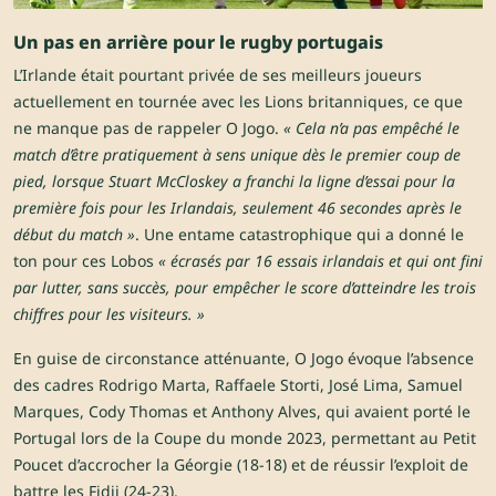
Un pas en arrière pour le rugby portugais
L’Irlande était pourtant privée de ses meilleurs joueurs
actuellement en tournée avec les Lions britanniques, ce que
ne manque pas de rappeler O Jogo
.
« Cela n’a pas empêché le
match d’être pratiquement à sens unique dès le premier coup de
pied, lorsque Stuart McCloskey a franchi la ligne d’essai pour la
première fois pour les Irlandais, seulement 46 secondes après le
début du match »
.
Une entame catastrophique qui a donné le
ton pour ces Lobos
« écrasés par 16 essais irlandais et qui ont fini
par lutter, sans succès, pour empêcher le score d’atteindre les trois
chiffres pour les visiteurs. »
En guise de circonstance atténuante, O Jogo évoque l’absence
des cadres Rodrigo Marta, Raffaele Storti, José Lima, Samuel
Marques, Cody Thomas et Anthony Alves, qui avaient porté le
Portugal lors de la Coupe du monde 2023, permettant au Petit
Poucet d’accrocher la Géorgie (18-18) et de réussir l’exploit de
battre les Fidji (24-23).