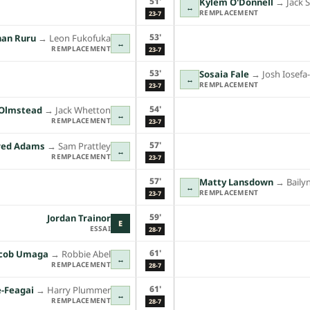
51'
Kylem O'Donnell
→︎
Jack 
↔
REMPLACEMENT
23-7
53'
han Ruru
→︎
Leon Fukofuka
↔
REMPLACEMENT
23-7
53'
Sosaia Fale
→︎
Josh Iosefa
↔
REMPLACEMENT
23-7
54'
 Olmstead
→︎
Jack Whetton
↔
REMPLACEMENT
23-7
57'
red Adams
→︎
Sam Prattley
↔
REMPLACEMENT
23-7
57'
Matty Lansdown
→︎
Bailyn
↔
REMPLACEMENT
23-7
59'
Jordan Trainor
E
ESSAI
28-7
61'
acob Umaga
→︎
Robbie Abel
↔
REMPLACEMENT
28-7
61'
-Feagai
→︎
Harry Plummer
↔
REMPLACEMENT
28-7