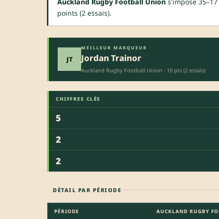
Auckland Rugby Football Union
s'impose 35–17 
points (2 essais).
MEILLEUR MARQUEUR
Jordan Trainor
JT
Auckland Rugby Football Union · 10 pts (2 essais)
CHIFFRES CLÉS
5
2
2
DÉTAIL PAR PÉRIODE
PÉRIODE
AUCKLAND RUGBY FO