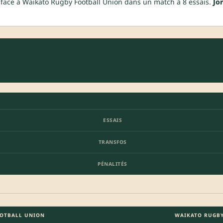
face à Waikato Rugby Football Union dans un match à 8 essais.
Jo
ESSAIS
TRANSFOS
PÉNALITÉS
OTBALL UNION
WAIKATO RUGB