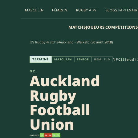
MASCULIN
FÉMININ
RUGBY À XV
BLOGS PARTENAIR
MATCHS
JOUEURS
COMPÉTITIONS
It's Rugby
›
Matchs
›
Auckland - Waikato (30 août 2018)
Auckland Rugby Football Unio
TERMINÉ
NPC
J3
Jeudi 
MASCULIN
SENIOR
HEM. SUD
NZ
Auckland
Rugby
Football
Union
FORME
V
D
D
V
V