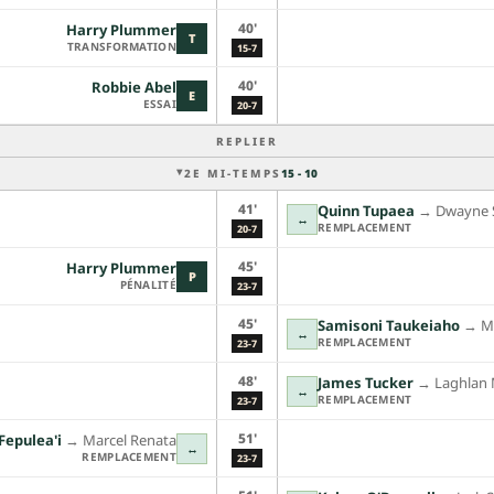
40'
Harry Plummer
T
TRANSFORMATION
15-7
40'
Robbie Abel
E
ESSAI
20-7
REPLIER
2E MI-TEMPS
15 - 10
41'
Quinn Tupaea
→︎
Dwayne 
↔
REMPLACEMENT
20-7
45'
Harry Plummer
P
PÉNALITÉ
23-7
45'
Samisoni Taukeiaho
→︎
M
↔
REMPLACEMENT
23-7
48'
James Tucker
→︎
Laghlan
↔
REMPLACEMENT
23-7
51'
Fepulea'i
→︎
Marcel Renata
↔
REMPLACEMENT
23-7