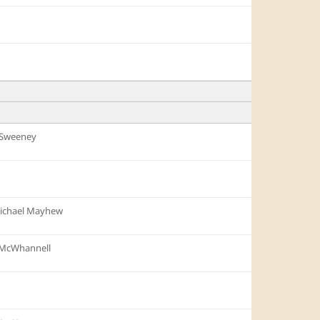
Sweeney
ichael Mayhew
 McWhannell