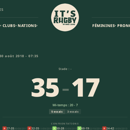
ES
CLUBS
NATIONS
FÉMININES
PRON
▾
▾
▾
▾
n - Waikato Rugby Football Un
30 août 2018 - 07:35
Stade : -
35
-
17
Mi-temps : 20 - 7
5 essais
3 essais
CONFRONTATIONS
27-35
32-35
50-28
60-19
24-42
30/08/2017
11/09/2016
05/09/2015
02/10/2014
14/09/2013
D
D
V
V
D