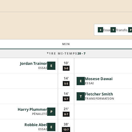
Essai
Transfo.
E
T
P
MIN
1RE MI-TEMPS
20 - 7
10'
Jordan Trainor
E
ESSAI
5-0
14'
Mosese Dawai
E
ESSAI
5-5
14'
Fletcher Smith
T
TRANSFORMATION
5-7
21'
Harry Plummer
P
PÉNALITÉ
8-7
38'
Robbie Abel
E
ESSAI
13-7