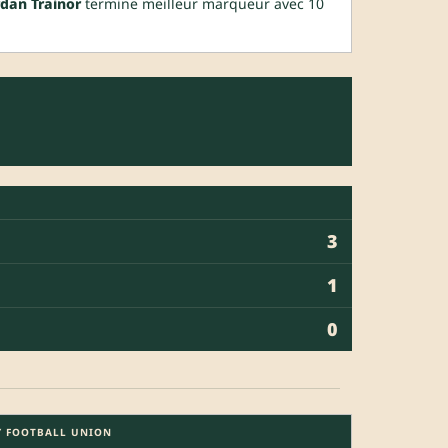
rdan Trainor
termine meilleur marqueur avec 10
3
1
0
Y FOOTBALL UNION