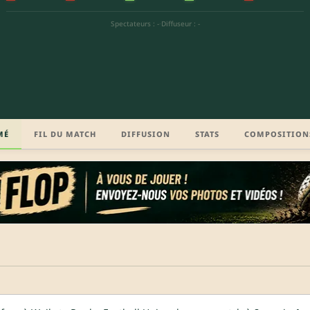
Spectateurs : -
·
Diffuseur : -
MÉ
FIL DU MATCH
DIFFUSION
STATS
COMPOSITION