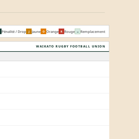
Pénalité / Drop
Jaune
Orange
Rouge
Remplacement
J
O
R
↔
WAIKATO RUGBY FOOTBALL UNION