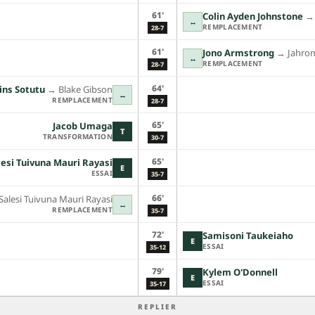
61'
Colin Ayden Johnstone
→
↔
REMPLACEMENT
28-7
61'
Jono Armstrong
→︎
Jahro
↔
REMPLACEMENT
28-7
64'
ins Sotutu
→︎
Blake Gibson
↔
REMPLACEMENT
28-7
65'
Jacob Umaga
T
TRANSFORMATION
30-7
65'
lesi Tuivuna Mauri Rayasi
E
ESSAI
35-7
66'
Salesi Tuivuna Mauri Rayasi
↔
REMPLACEMENT
35-7
72'
Samisoni Taukeiaho
E
ESSAI
35-12
79'
Kylem O'Donnell
E
ESSAI
35-17
REPLIER