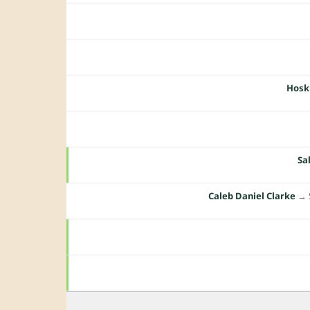
Hosk
Sa
Caleb Daniel Clarke
→︎