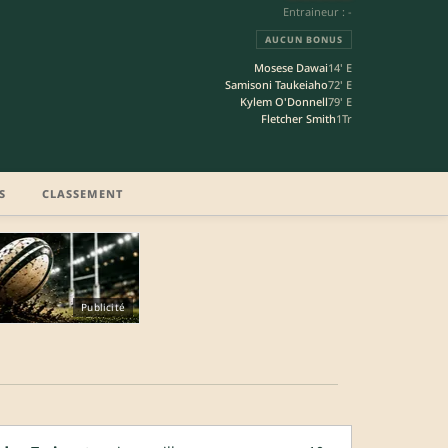
Entraineur : -
AUCUN BONUS
Mosese Dawai
14' E
Samisoni Taukeiaho
72' E
Kylem O'Donnell
79' E
Fletcher Smith
1Tr
S
CLASSEMENT
Publicité