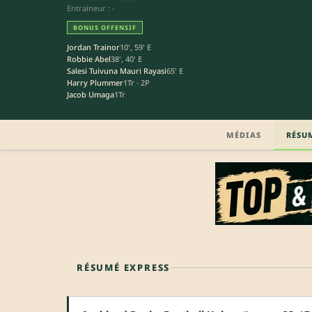
Entraineur : -
BONUS OFFENSIF
Jordan Trainor
10', 59' E
Robbie Abel
38', 40' E
Salesi Tuivuna Mauri Rayasi
65' E
Harry Plummer
1Tr · 2P
Jacob Umaga
1Tr
MÉDIAS
RÉSU
RÉSUMÉ EXPRESS