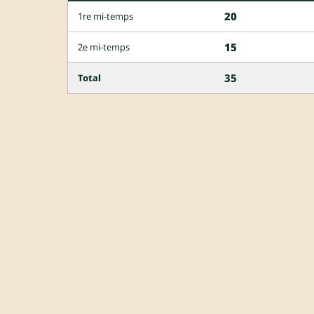
20
1re mi-temps
15
2e mi-temps
35
Total