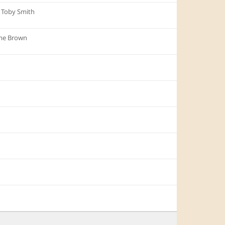
︎
Toby Smith
me Brown