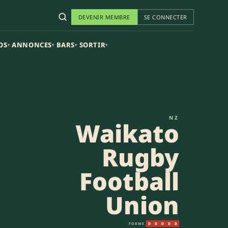
DEVENIR MEMBRE
SE CONNECTER
OS
ANNONCES
BARS
SORTIR
▾
▾
▾
▾
ion (35-17) | NPC
NZ
Waikato
Rugby
Football
Union
FORME
D
D
D
D
D