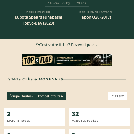
185 cm · 95 kg
29 ans
DÉBUT EN CLUB
DÉBUT EN SÉLECTION
Kubota Spears Funabashi
Japon U20 (2017)
Tokyo-Bay (2020)
C'est votre fiche ? Revendiquez-la
Publicité
STATS CLÉS & MOYENNES
Équipe :
Toutes
Compet. :
Toutes
↺ RESET
▾
▾
2
32
MATCHS JOUES
MINUTES JOUÉES