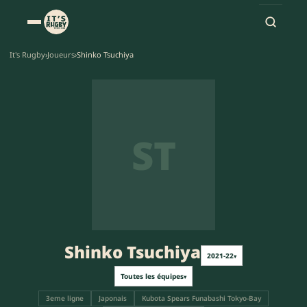
It's Rugby
›
Joueurs
›
Shinko Tsuchiya
ST
Shinko Tsuchiya
2021-22
▾
Toutes les équipes
▾
3eme ligne
Japonais
Kubota Spears Funabashi Tokyo-Bay