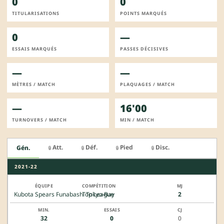
0
0
TITULARISATIONS
POINTS MARQUÉS
0
—
ESSAIS MARQUÉS
PASSES DÉCISIVES
—
—
MÈTRES / MATCH
PLAQUAGES / MATCH
—
16'00
TURNOVERS / MATCH
MIN / MATCH
Att.
Déf.
Pied
Disc.
Gén.
🔒
🔒
🔒
🔒
2021-22
Kubota Spears Funabashi Tokyo-Bay
Top League
2
32
0
0