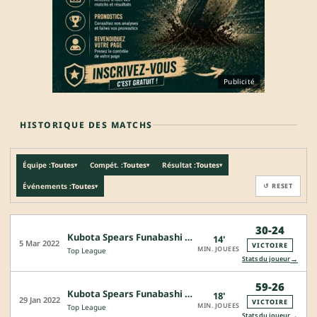
Publicité
HISTORIQUE DES MATCHS
Équipe :
Toutes
Compét. :
Toutes
Résultat :
Toutes
▾
▾
▾
Événements :
Toutes
↺ RESET
▾
30-24
Kubota Spears Funabashi Tokyo-Bay - Shizuoka Blue Revs
14'
5 Mar 2022
VICTOIRE
MIN. JOUEES
Top League
→
Stats du joueur
59-26
Kubota Spears Funabashi Tokyo-Bay - Green Rockets Tokatsu
18'
29 Jan 2022
VICTOIRE
MIN. JOUEES
Top League
→
Stats du joueur