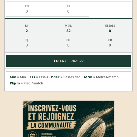
0
0
2
32
0
0
0
0
·
TOTAL
2021-22
Min
= Min. ·
Ess
= Essais ·
P.déc
= Passes déc. ·
M/m
= Mètres/match ·
Plq/m
= Plaq./match