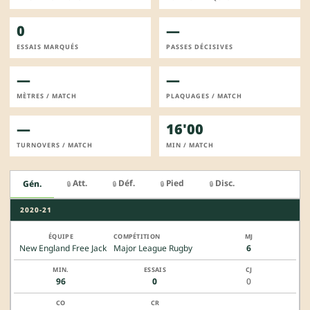
0
—
ESSAIS MARQUÉS
PASSES DÉCISIVES
—
—
MÈTRES / MATCH
PLAQUAGES / MATCH
—
16'00
TURNOVERS / MATCH
MIN / MATCH
Att.
Déf.
Pied
Disc.
Gén.
🔒
🔒
🔒
🔒
2020-21
New England Free Jack
Major League Rugby
6
96
0
0