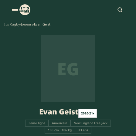
It's Rugby
›
Joueurs
›
Evan Geist
EG
Evan Geist
2020-21
▾
3eme ligne
Américain
New England Free Jack
188 cm · 106 kg
33 ans