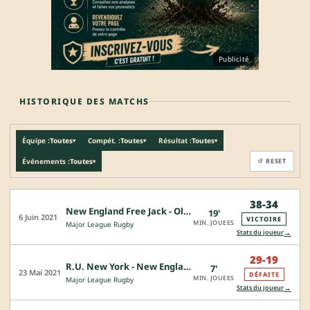
Publicité
HISTORIQUE DES MATCHS
Équipe :
Toutes
Compét. :
Toutes
Résultat :
Toutes
▾
▾
▾
Événements :
Toutes
↺ RESET
▾
38-34
New England Free Jack - Old Glory DC
19'
6 Juin 2021
VICTOIRE
MIN. JOUEES
Major League Rugby
→
Stats du joueur
29-19
R.U. New York - New England Free Jack
7'
23 Mai 2021
DÉFAITE
MIN. JOUEES
Major League Rugby
→
Stats du joueur