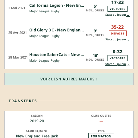
17-33
California Legion - New England Free Jack
5'
2 Mai 2021
VICTOIRE
MIN. JOUEES
Major League Rugby
→
Stats du joueur
35-22
Old Glory DC - New England Free Jack
9'
25 Avr 2021
DÉFAITE
MIN. JOUEES
Major League Rugby
→
Stats du joueur
0-32
Houston SaberCats - New England Free Jack
16'
28 Mar 2021
VICTOIRE
MIN. JOUEES
Major League Rugby
→
Stats du joueur
VOIR LES 1 AUTRES MATCHS ↓
TRANSFERTS
2019-20
—
New England Free Jack
FORMATION