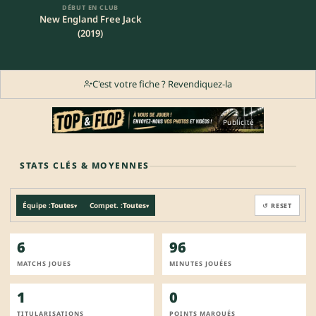
DÉBUT EN CLUB
New England Free Jack
(2019)
C'est votre fiche ? Revendiquez-la
Publicité
STATS CLÉS & MOYENNES
Équipe :
Toutes
Compet. :
Toutes
↺ RESET
▾
▾
6
96
MATCHS JOUES
MINUTES JOUÉES
1
0
TITULARISATIONS
POINTS MARQUÉS