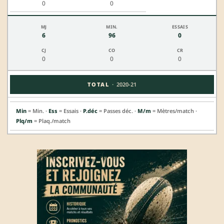
0
0
6
96
0
0
0
0
·
TOTAL
2020-21
Min
= Min. ·
Ess
= Essais ·
P.déc
= Passes déc. ·
M/m
= Mètres/match ·
Plq/m
= Plaq./match