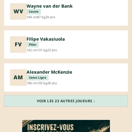
Wayne van der Bank
WV
Centre
184 cm
87 kg
29 ans
Filipe Vakasiuola
FV
Pilier
192 cm
131 kg
23 ans
Alexander McKenzie
AM
3eme Ligne
186 cm
105 kg
28 ans
VOIR LES 23 AUTRES JOUEURS ↓