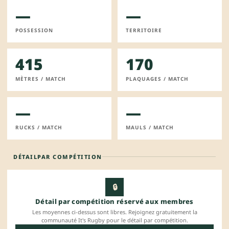
—
—
POSSESSION
TERRITOIRE
415
170
MÈTRES / MATCH
PLAQUAGES / MATCH
—
—
RUCKS / MATCH
MAULS / MATCH
DÉTAIL
PAR COMPÉTITION
🔒
Détail par compétition réservé aux membres
Les moyennes ci-dessus sont libres. Rejoignez gratuitement la
communauté It's Rugby pour le détail par compétition.