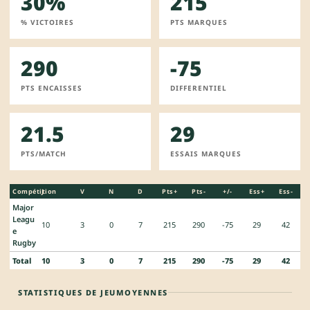
30%
215
% VICTOIRES
PTS MARQUES
290
-75
PTS ENCAISSES
DIFFERENTIEL
21.5
29
PTS/MATCH
ESSAIS MARQUES
Compétition
J
V
N
D
Pts+
Pts-
+/-
Ess+
Ess-
Major
Leagu
10
3
0
7
215
290
-75
29
42
e
Rugby
Total
10
3
0
7
215
290
-75
29
42
STATISTIQUES DE JEU
MOYENNES