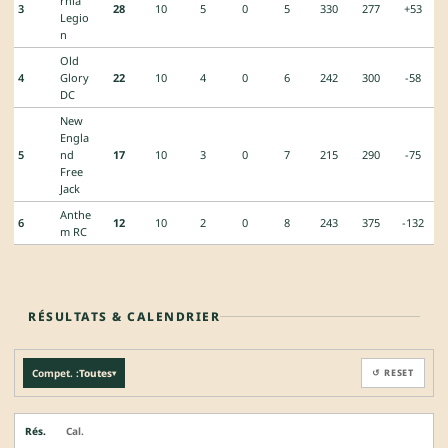
rnia
3
28
10
5
0
5
330
277
+53
Legio
n
Old
4
Glory
22
10
4
0
6
242
300
-58
DC
New
Engla
5
nd
17
10
3
0
7
215
290
-75
Free
Jack
Anthe
6
12
10
2
0
8
243
375
-132
m RC
RÉSULTATS & CALENDRIER
Compet. :
Toutes
↺ RESET
▾
Rés.
Cal.