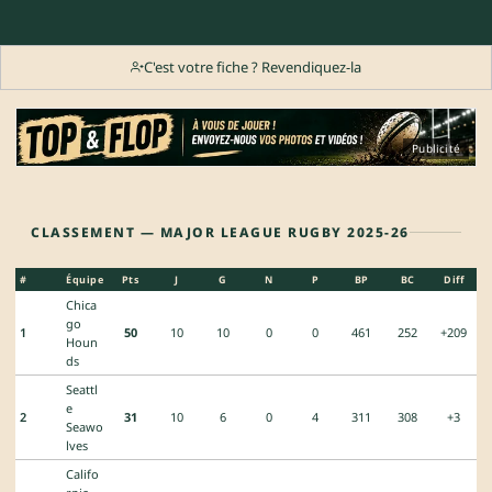
C'est votre fiche ? Revendiquez-la
Publicité
CLASSEMENT — MAJOR LEAGUE RUGBY 2025-26
#
Équipe
Pts
J
G
N
P
BP
BC
Diff
Chica
go
1
50
10
10
0
0
461
252
+209
Houn
ds
Seattl
e
2
31
10
6
0
4
311
308
+3
Seawo
lves
Califo