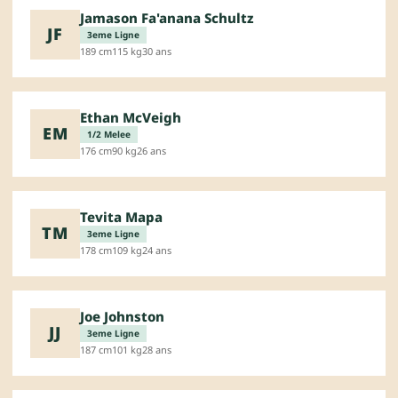
Jamason Fa'anana Schultz
JF
3eme Ligne
189 cm
115 kg
30 ans
Ethan McVeigh
EM
1/2 Melee
176 cm
90 kg
26 ans
Tevita Mapa
TM
3eme Ligne
178 cm
109 kg
24 ans
Joe Johnston
JJ
3eme Ligne
187 cm
101 kg
28 ans