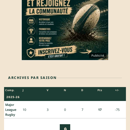
Publicité
ARCHIVES PAR SAISON
Comp.
J
V
N
D
Pts
+/-
2025-26
Major
League
10
3
0
7
17
-75
Rugby
🔒