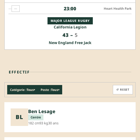
23:00
—
—
Heart Health Park
MAJOR LEAGUE RUGBY
California Legion
43
–
5
New England Free Jack
EFFECTIF
Catégorie :
Tous
Poste :
Tous
↺ RESET
▾
▾
Ben Lesage
BL
Centre
182 cm
93 kg
30 ans