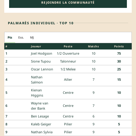
REJOINDRE LA COMMUNAUTÉ
PALMARÈS INDIVIDUEL · TOP 10
Pts
Ess.
MJ
#
Joueur
Poste
Matchs
Points
1
Joel Hodgson
1/2 Ouverture
10
75
2
Sione Tupou
Talonneur
10
30
3
Oscar Lennon
1/2 Melee
10
25
Nathan
4
Ailier
7
15
Salmon
Kienan
5
Centre
9
10
Higgins
Wayne van
6
Centre
7
10
der Bank
7
Ben Lesage
Centre
6
10
8
Kaleb Geiger
Pilier
9
5
9
Nathan Sylvia
Pilier
9
5