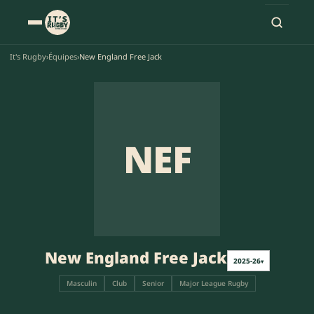
It's Rugby
›
Équipes
›
New England Free Jack
NEF
New England Free Jack
2025-26
▾
Masculin
Club
Senior
Major League Rugby