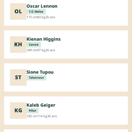
Oscar Lennon
OL
1/2 Melee
175 cm
83 kg
26 ans
Kienan Higgins
KH
Centre
189 cm
97 kg
26 ans
Sione Tupou
ST
Talonneur
Kaleb Geiger
KG
Pilier
185 cm
114 kg
30 ans