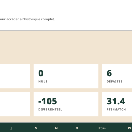
ur accéder à l'historique complet.
0
6
NULS
DÉFAITES
-105
31.4
DIFFERENTIEL
PTS/MATCH
J
V
N
D
Pts+
Pt