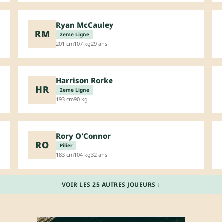
Ryan McCauley
RM
2eme Ligne
201 cm
107 kg
29 ans
Harrison Rorke
HR
2eme Ligne
193 cm
90 kg
Rory O'Connor
RO
Pilier
183 cm
104 kg
32 ans
VOIR LES 25 AUTRES JOUEURS ↓