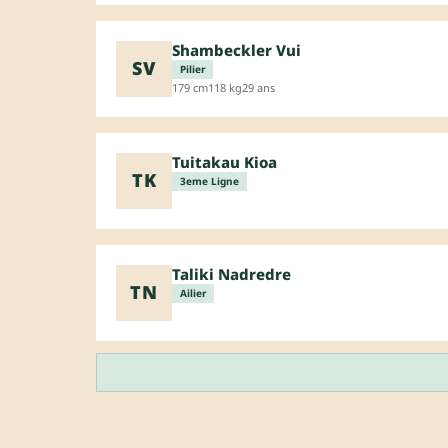
Shambeckler Vui
SV
Pilier
179 cm
118 kg
29 ans
Tuitakau Kioa
TK
3eme Ligne
Taliki Nadredre
TN
Ailier