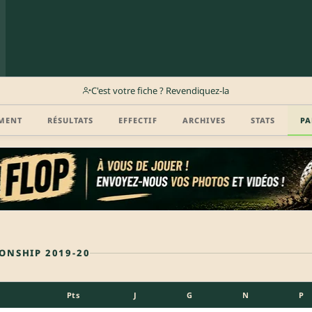
C'est votre fiche ? Revendiquez-la
MENT
RÉSULTATS
EFFECTIF
ARCHIVES
STATS
PA
ONSHIP 2019-20
Pts
J
G
N
P