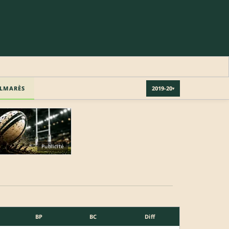
LMARÈS
2019-20
▾
Publicité
BP
BC
Diff