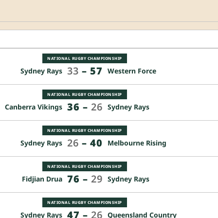
NATIONAL RUGBY CHAMPIONSHIP
33
–
57
Sydney Rays
Western Force
NATIONAL RUGBY CHAMPIONSHIP
36
–
26
Canberra Vikings
Sydney Rays
NATIONAL RUGBY CHAMPIONSHIP
26
–
40
Sydney Rays
Melbourne Rising
NATIONAL RUGBY CHAMPIONSHIP
76
–
29
Fidjian Drua
Sydney Rays
NATIONAL RUGBY CHAMPIONSHIP
47
–
26
Sydney Rays
Queensland Country