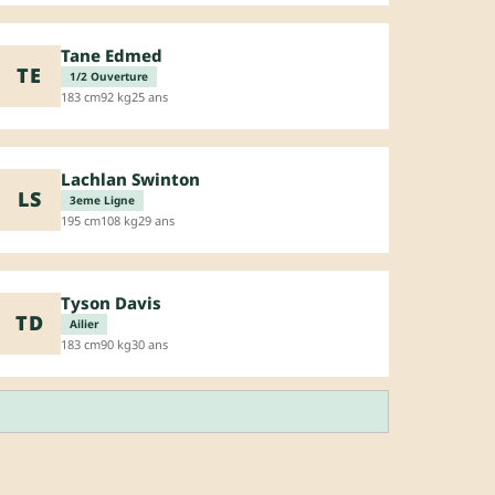
Tane Edmed
TE
1/2 Ouverture
183 cm
92 kg
25 ans
Lachlan Swinton
LS
3eme Ligne
195 cm
108 kg
29 ans
Tyson Davis
TD
Ailier
183 cm
90 kg
30 ans