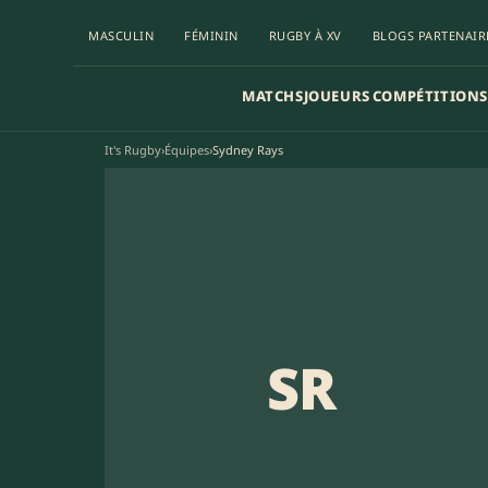
MASCULIN
FÉMININ
RUGBY À XV
BLOGS PARTENAIR
MATCHS
JOUEURS
COMPÉTITIONS
It's Rugby
›
Équipes
›
Sydney Rays
SR