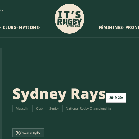
ES
CLUBS
NATIONS
FÉMININES
PRON
▾
▾
▾
▾
Sydney Rays
2019-20
▾
Masculin
Club
Senior
National Rugby Championship
@starsrugby