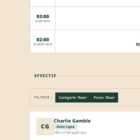
03:00
8 SEP 2019
02:00
N
31 AOÛT 2019
EFFECTIF
FILTRES :
Catégorie :
Tous
Poste :
Tous
▾
▾
Charlie Gamble
CG
3eme Ligne
185 cm
104 kg
30 ans