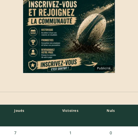
Publicité
Joués
Victoires
Nuls
7
1
0