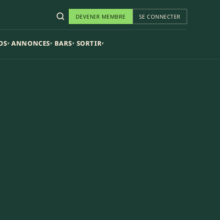
DEVENIR MEMBRE
SE CONNECTER
OS
ANNONCES
BARS
SORTIR
▾
▾
▾
▾