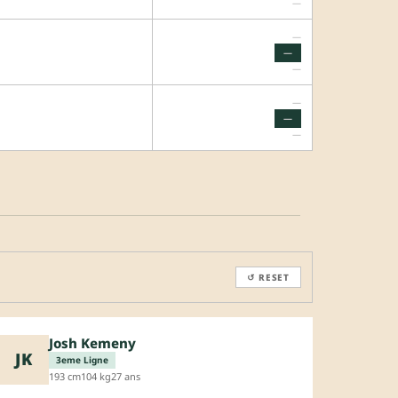
—
—
—
—
—
—
—
↺ RESET
Josh Kemeny
JK
3eme Ligne
193 cm
104 kg
27 ans