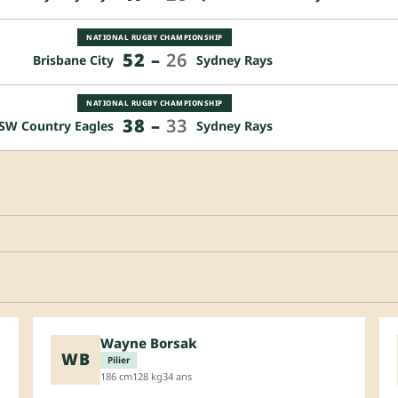
NATIONAL RUGBY CHAMPIONSHIP
52
–
26
Brisbane City
Sydney Rays
NATIONAL RUGBY CHAMPIONSHIP
38
–
33
SW Country Eagles
Sydney Rays
Wayne Borsak
WB
Pilier
186 cm
128 kg
34 ans