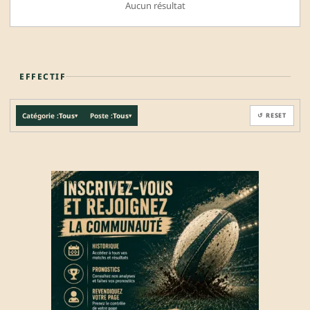
Aucun résultat
EFFECTIF
Catégorie :
Tous
Poste :
Tous
↺ RESET
▾
▾