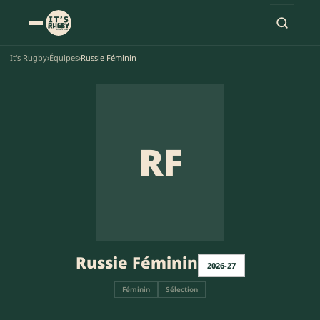
It's Rugby
›
Équipes
›
Russie Féminin
RF
Russie Féminin
2026-27
Féminin
Sélection