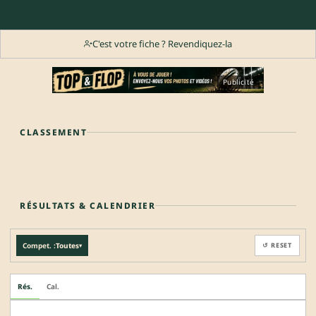
C'est votre fiche ? Revendiquez-la
Publicité
CLASSEMENT
RÉSULTATS & CALENDRIER
Compet. :
Toutes
↺ RESET
▾
Rés.
Cal.