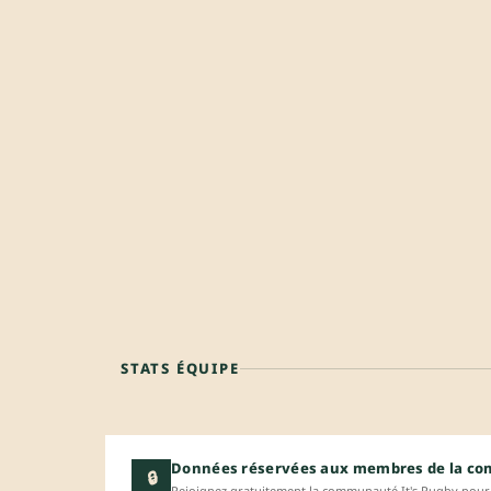
STATS ÉQUIPE
Données réservées aux membres de la c
🔒
Rejoignez gratuitement la communauté It's Rugby pour 