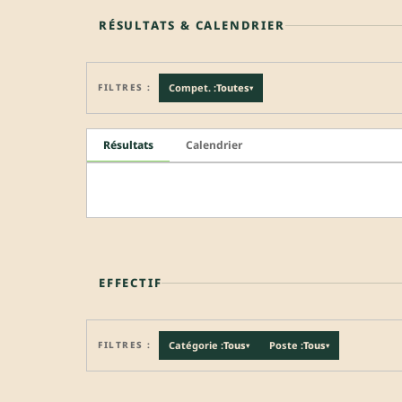
RÉSULTATS & CALENDRIER
FILTRES :
Compet. :
Toutes
▾
Résultats
Calendrier
EFFECTIF
FILTRES :
Catégorie :
Tous
Poste :
Tous
▾
▾