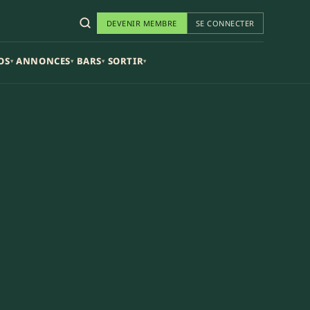
DEVENIR MEMBRE
SE CONNECTER
OS
ANNONCES
BARS
SORTIR
▾
▾
▾
▾