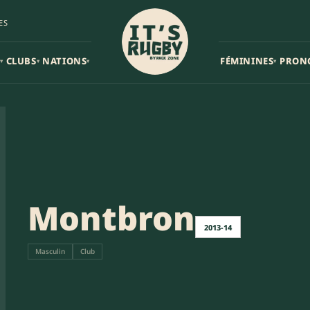
ES
CLUBS
NATIONS
FÉMININES
PRON
▾
▾
▾
▾
Montbron
2013-14
Masculin
Club