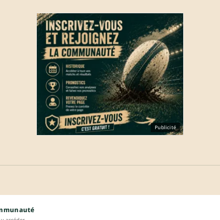
Publicité
ommunauté
y accéder.