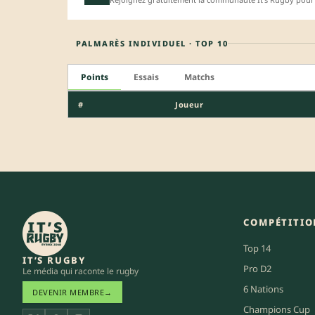
PALMARÈS INDIVIDUEL · TOP 10
Points
Essais
Matchs
#
Joueur
COMPÉTITIO
Top 14
IT’S RUGBY
Pro D2
Le média qui raconte le rugby
6 Nations
DEVENIR MEMBRE
→
Champions Cup