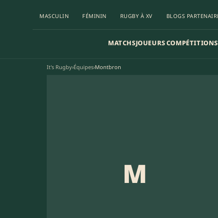
MASCULIN
FÉMININ
RUGBY À XV
BLOGS PARTENAIR
MATCHS
JOUEURS
COMPÉTITIONS
It's Rugby
›
Équipes
›
Montbron
M