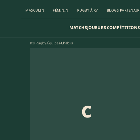
MASCULIN
FÉMININ
RUGBY À XV
BLOGS PARTENAIR
MATCHS
JOUEURS
COMPÉTITIONS
It's Rugby
›
Équipes
›
Chablis
C