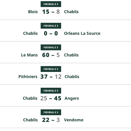
FEDERALE 3
15
–
8
Blois
Chablis
FEDERALE 3
0
–
0
Chablis
Orleans La Source
FEDERALE 3
60
–
5
Le Mans
Chablis
FEDERALE 3
37
–
12
Pithiviers
Chablis
FEDERALE 3
25
–
45
Chablis
Angers
FEDERALE 3
22
–
3
Chablis
Vendome