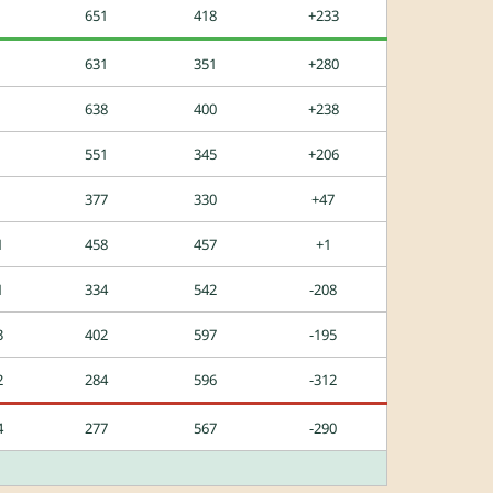
651
418
+233
631
351
+280
638
400
+238
551
345
+206
377
330
+47
1
458
457
+1
1
334
542
-208
3
402
597
-195
2
284
596
-312
4
277
567
-290