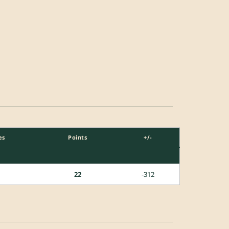
es
Points
+/-
22
-312