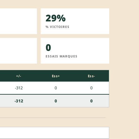
29%
% VICTOIRES
0
ESSAIS MARQUES
+/-
Ess+
Ess-
-312
0
0
-312
0
0