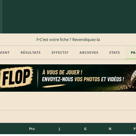
C'est votre fiche ? Revendiquez-la
MENT
RÉSULTATS
EFFECTIF
ARCHIVES
STATS
PA
Pts
J
G
N
P