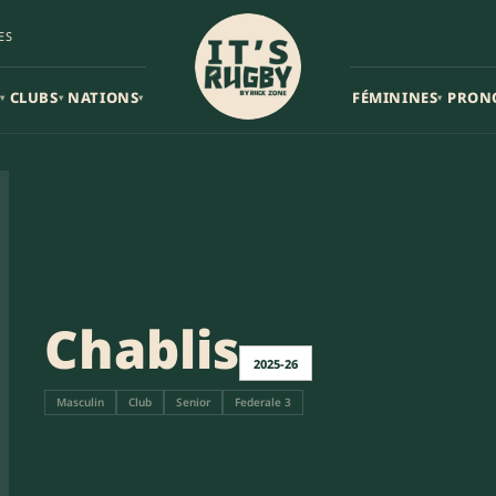
ES
CLUBS
NATIONS
FÉMININES
PRON
▾
▾
▾
▾
Chablis
2025-26
Masculin
Club
Senior
Federale 3