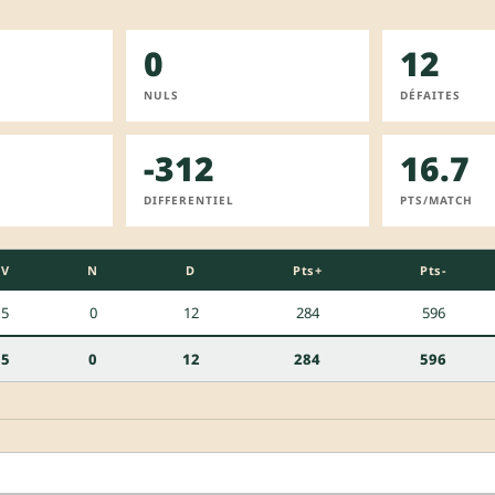
0
12
NULS
DÉFAITES
-312
16.7
DIFFERENTIEL
PTS/MATCH
V
N
D
Pts+
Pts-
5
0
12
284
596
5
0
12
284
596