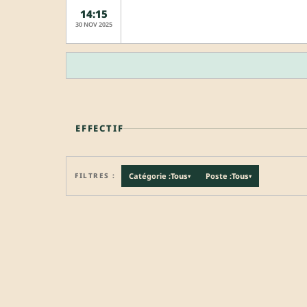
14:15
30 NOV 2025
EFFECTIF
FILTRES :
Catégorie :
Tous
Poste :
Tous
▾
▾