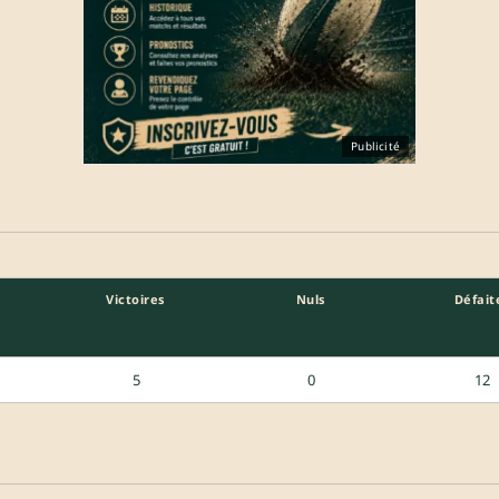
Publicité
Victoires
Nuls
Défait
5
0
12