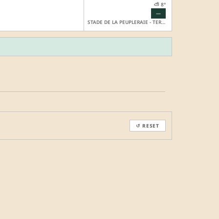
⛅ 8°
—
STADE DE LA PEUPLERAIE - TERRAIN ANNEXE SYNTHÉTIQUE
↺ RESET