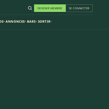
DEVENIR MEMBRE
SE CONNECTER
OS
ANNONCES
BARS
SORTIR
▾
▾
▾
▾