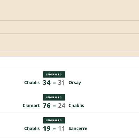
FEDERALE 3
34
–
31
Chablis
Orsay
FEDERALE 3
76
–
24
Clamart
Chablis
FEDERALE 3
19
–
11
Chablis
Sancerre