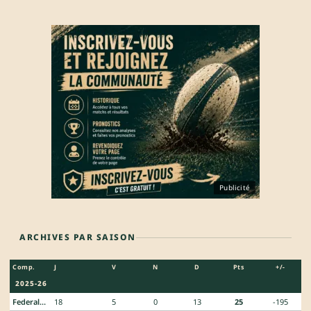
Publicité
ARCHIVES PAR SAISON
Comp.
J
V
N
D
Pts
+/-
2025-26
Federale 3
18
5
0
13
25
-195