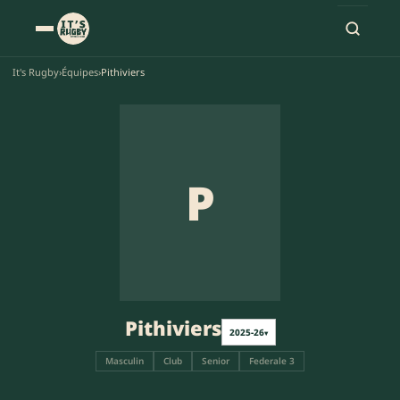
It's Rugby
›
Équipes
›
Pithiviers
P
Pithiviers
2025-26
▾
Masculin
Club
Senior
Federale 3