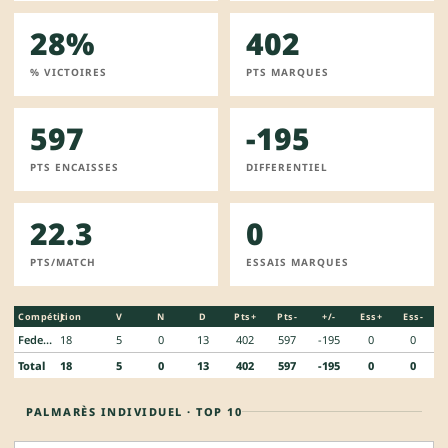
28%
402
% VICTOIRES
PTS MARQUES
597
-195
PTS ENCAISSES
DIFFERENTIEL
22.3
0
PTS/MATCH
ESSAIS MARQUES
Compétition
J
V
N
D
Pts+
Pts-
+/-
Ess+
Ess-
Federale 3
18
5
0
13
402
597
-195
0
0
Total
18
5
0
13
402
597
-195
0
0
PALMARÈS INDIVIDUEL · TOP 10