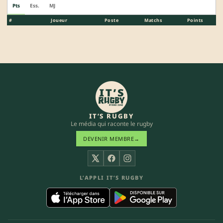
Pts
Ess.
MJ
#
Joueur
Poste
Matchs
Points
IT’S RUGBY
Le média qui raconte le rugby
DEVENIR MEMBRE
→
X
Facebook
Instagram
L’APPLI IT’S RUGBY