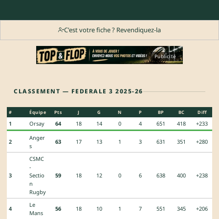
C'est votre fiche ? Revendiquez-la
Publicité
CLASSEMENT — FEDERALE 3 2025-26
#
Équipe
Pts
J
G
N
P
BP
BC
Diff
1
Orsay
64
18
14
0
4
651
418
+233
Anger
2
63
17
13
1
3
631
351
+280
s
CSMC
-
3
Sectio
59
18
12
0
6
638
400
+238
n
Rugby
Le
4
56
18
10
1
7
551
345
+206
Mans