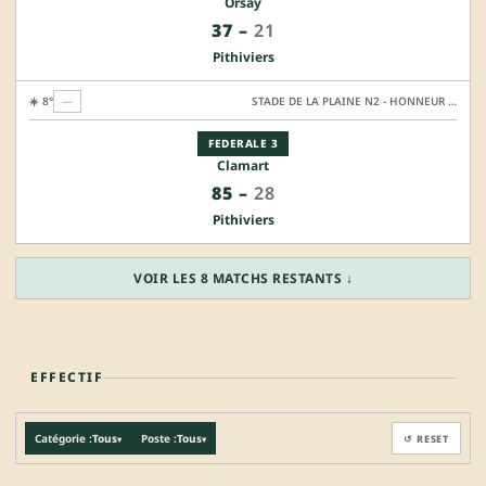
Orsay
37
–
21
Pithiviers
☀️ 8°
—
STADE DE LA PLAINE N2 - HONNEUR SYNTHETIQUE
FEDERALE 3
Clamart
85
–
28
Pithiviers
VOIR LES 8 MATCHS RESTANTS ↓
EFFECTIF
Catégorie :
Tous
Poste :
Tous
↺ RESET
▾
▾