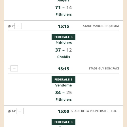
Angers
71
–
14
Pithiviers
15:15
🌧️ 7°
—
STADE MARCEL PIQUEMAL
FEDERALE 3
Pithiviers
37
–
12
Chablis
15:15
—
—
STADE GUY BONIFACE
FEDERALE 3
Vendome
34
–
25
Pithiviers
15:00
🌧️ 14°
—
STADE DE LA PEUPLERAIE - TERRAIN ANNEXE SYNTHÉTIQUE
FEDERALE 3