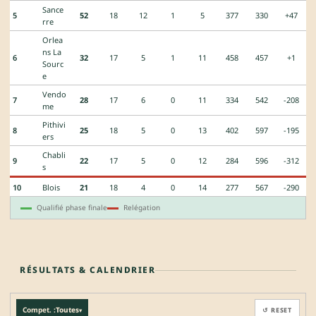
Sance
5
52
18
12
1
5
377
330
+47
rre
Orlea
ns La
6
32
17
5
1
11
458
457
+1
Sourc
e
Vendo
7
28
17
6
0
11
334
542
-208
me
Pithivi
8
25
18
5
0
13
402
597
-195
ers
Chabli
9
22
17
5
0
12
284
596
-312
s
10
Blois
21
18
4
0
14
277
567
-290
Qualifié phase finale
Relégation
RÉSULTATS & CALENDRIER
Compet. :
Toutes
↺ RESET
▾