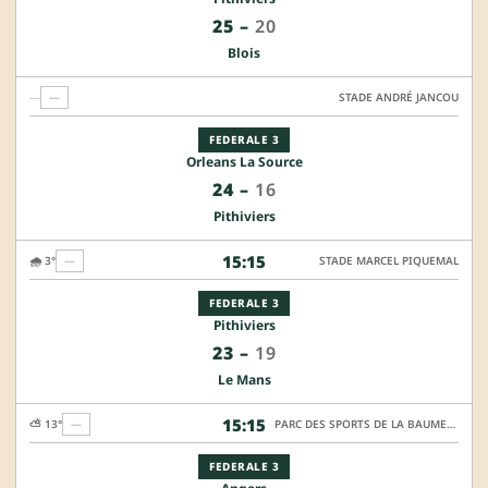
25
–
20
Blois
—
—
STADE ANDRÉ JANCOU
FEDERALE 3
Orleans La Source
24
–
16
Pithiviers
15:15
🌧️ 3°
—
STADE MARCEL PIQUEMAL
FEDERALE 3
Pithiviers
23
–
19
Le Mans
15:15
⛅ 13°
—
PARC DES SPORTS DE LA BAUMETTE - TERRAIN I
FEDERALE 3