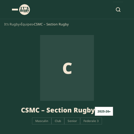
It's Rugby
›
Équipes
›
CSMC – Section Rugby
C
CSMC – Section Rugby
2025-26
▾
Masculin
Club
Senior
Federale 3