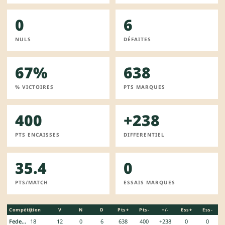
0
6
NULS
DÉFAITES
67%
638
% VICTOIRES
PTS MARQUES
400
+238
PTS ENCAISSES
DIFFERENTIEL
35.4
0
PTS/MATCH
ESSAIS MARQUES
Compétition
J
V
N
D
Pts+
Pts-
+/-
Ess+
Ess-
Federale 3
18
12
0
6
638
400
+238
0
0