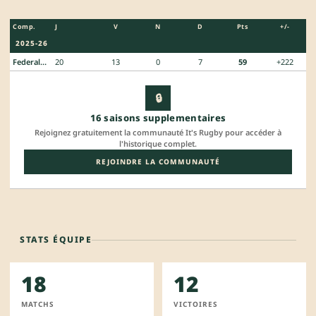
Comp.
J
V
N
D
Pts
+/-
2025-26
Federale 3
20
13
0
7
59
+222
🔒
16 saisons supplementaires
Rejoignez gratuitement la communauté It's Rugby pour accéder à
l'historique complet.
REJOINDRE LA COMMUNAUTÉ
STATS ÉQUIPE
18
12
MATCHS
VICTOIRES