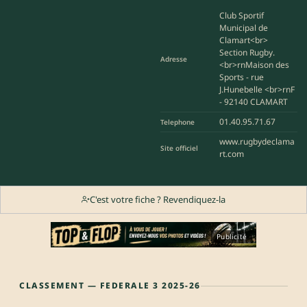
Club Sportif
Municipal de
Clamart<br>
Section Rugby.
Adresse
<br>rnMaison des
Sports - rue
J.Hunebelle <br>rnF
- 92140 CLAMART
01.40.95.71.67
Telephone
www.rugbydeclama
Site officiel
rt.com
C'est votre fiche ? Revendiquez-la
Publicité
CLASSEMENT — FEDERALE 3 2025-26