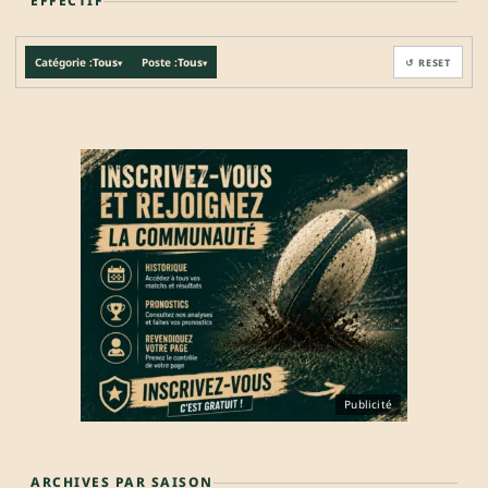
EFFECTIF
Catégorie :
Tous
Poste :
Tous
↺ RESET
▾
▾
Publicité
ARCHIVES PAR SAISON