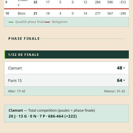
9
22
17
5
0
12
284
596
-312
s
10
Blois
21
18
4
0
14
277
567
-290
Qualifié phase finale
Relégation
PHASE FINALE
1/32 DE FINALE
48
Clamart
64
Paris 15
Aller: 17-42
Retour: 31-22
Clamart
— Total competition (poules + phase finale)
20 J · 13 G · 0 N · 7 P · 686-464 (+222)