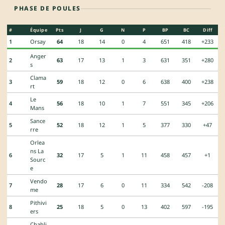
PHASE DE POULES
#
Équipe
Pts
J
G
N
P
BP
BC
Diff
1
Orsay
64
18
14
0
4
651
418
+233
Anger
2
63
17
13
1
3
631
351
+280
s
Clama
3
59
18
12
0
6
638
400
+238
rt
Le
4
56
18
10
1
7
551
345
+206
Mans
Sance
5
52
18
12
1
5
377
330
+47
rre
Orlea
ns La
6
32
17
5
1
11
458
457
+1
Sourc
e
Vendo
7
28
17
6
0
11
334
542
-208
me
Pithivi
8
25
18
5
0
13
402
597
-195
ers
Chabli