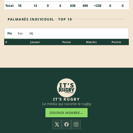
Total
18
12
0
6
638
400
+238
0
0
PALMARÈS INDIVIDUEL · TOP 10
Pts
Ess.
MJ
#
Joueur
Poste
Matchs
Points
IT’S RUGBY
Le média qui raconte le rugby
DEVENIR MEMBRE
→
X
Facebook
Instagram