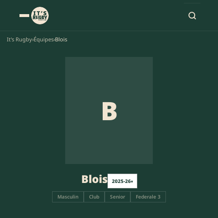
It's Rugby
›
Équipes
›
Blois
B
Blois
2025-26
▾
Masculin
Club
Senior
Federale 3