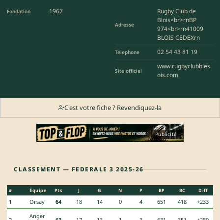
1967
Rugby Club de
Fondation
Blois<br>rnBP
Adresse
974<br>rn41009
BLOIS CEDEXrn
02 54 43 81 19
Telephone
www.rugbyclubbles
Site officiel
ois.com
C'est votre fiche ? Revendiquez-la
Publicité
CLASSEMENT — FEDERALE 3 2025-26
#
Équipe
Pts
J
G
N
P
BP
BC
Diff
1
Orsay
64
18
14
0
4
651
418
+233
Anger
2
63
17
13
1
3
631
351
+280