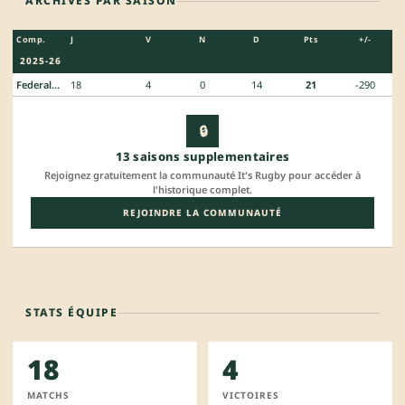
ARCHIVES PAR SAISON
Comp.
J
V
N
D
Pts
+/-
2025-26
Federale 3
18
4
0
14
21
-290
🔒
13 saisons supplementaires
Rejoignez gratuitement la communauté It's Rugby pour accéder à
l'historique complet.
REJOINDRE LA COMMUNAUTÉ
STATS ÉQUIPE
18
4
MATCHS
VICTOIRES