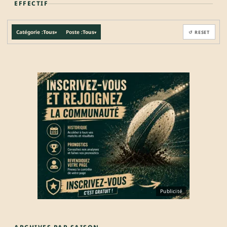
EFFECTIF
Catégorie :
Tous
Poste :
Tous
↺ RESET
▾
▾
Publicité