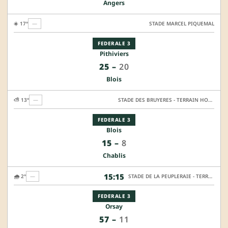
Angers
☀️ 17°
—
STADE MARCEL PIQUEMAL
FEDERALE 3
Pithiviers
25
–
20
Blois
⛅ 13°
—
STADE DES BRUYERES - TERRAIN HONNEUR
FEDERALE 3
Blois
15
–
8
Chablis
15:15
🌧️ 2°
—
STADE DE LA PEUPLERAIE - TERRAIN ANNEXE SYNTHÉTIQUE
FEDERALE 3
Orsay
57
–
11