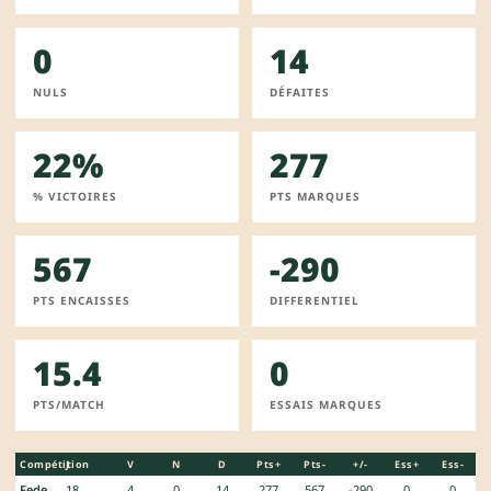
0
14
NULS
DÉFAITES
22%
277
% VICTOIRES
PTS MARQUES
567
-290
PTS ENCAISSES
DIFFERENTIEL
15.4
0
PTS/MATCH
ESSAIS MARQUES
Compétition
J
V
N
D
Pts+
Pts-
+/-
Ess+
Ess-
Federale 3
18
4
0
14
277
567
-290
0
0