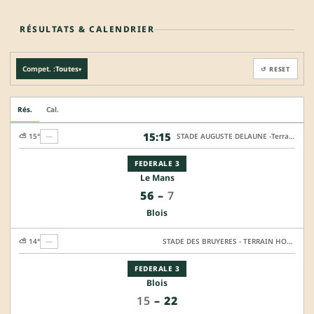
RÉSULTATS & CALENDRIER
Compet. :
Toutes
↺ RESET
▾
Rés.
Cal.
15:15
⛅ 15°
—
STADE AUGUSTE DELAUNE -Terrain HONNEUR
FEDERALE 3
Le Mans
56
–
7
Blois
⛅ 14°
—
STADE DES BRUYERES - TERRAIN HONNEUR
FEDERALE 3
Blois
15
–
22