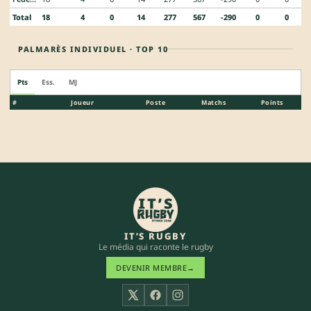
Total
18
4
0
14
277
567
-290
0
0
PALMARÈS INDIVIDUEL · TOP 10
Pts
Ess.
MJ
#
Joueur
Poste
Matchs
Points
IT’S RUGBY
Le média qui raconte le rugby
DEVENIR MEMBRE
→
X
Facebook
Instagram