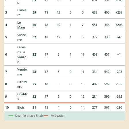
s
Clama
3
59
18
12
0
6
638
400
+238
rt
Le
4
56
18
10
1
7
551
345
+206
Mans
Sance
5
52
18
12
1
5
377
330
+47
rre
Orlea
ns La
6
32
17
5
1
11
458
457
+1
Sourc
e
Vendo
7
28
17
6
0
11
334
542
-208
me
Pithivi
8
25
18
5
0
13
402
597
-195
ers
Chabli
9
22
17
5
0
12
284
596
-312
s
10
Blois
21
18
4
0
14
277
567
-290
Qualifié phase finale
Relégation