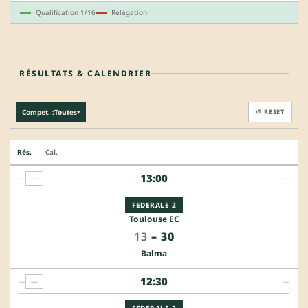
Qualification 1/16
Relégation
RÉSULTATS & CALENDRIER
Compet. :
Toutes
↺ RESET
▾
Rés.
Cal.
13:00
—
—
—
FEDERALE 2
Toulouse EC
13
–
30
Balma
12:30
—
—
—
FEDERALE 2