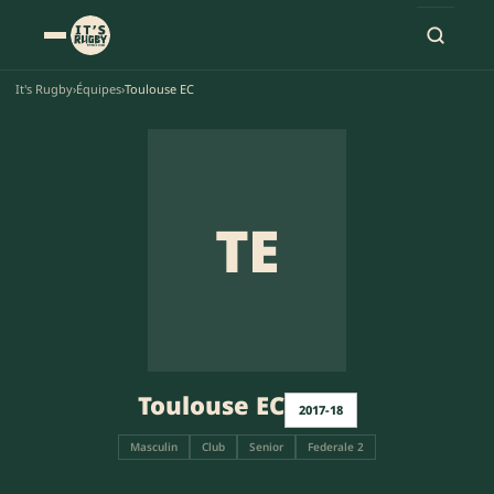
It's Rugby
›
Équipes
›
Toulouse EC
TE
Toulouse EC
2017-18
Masculin
Club
Senior
Federale 2