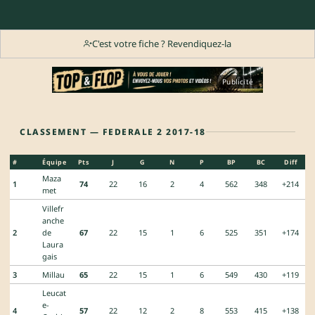
C'est votre fiche ? Revendiquez-la
Publicité
CLASSEMENT — FEDERALE 2 2017-18
#
Équipe
Pts
J
G
N
P
BP
BC
Diff
Maza
1
74
22
16
2
4
562
348
+214
met
Villefr
anche
2
de
67
22
15
1
6
525
351
+174
Laura
gais
3
Millau
65
22
15
1
6
549
430
+119
Leucat
e-
4
57
22
12
2
8
553
415
+138