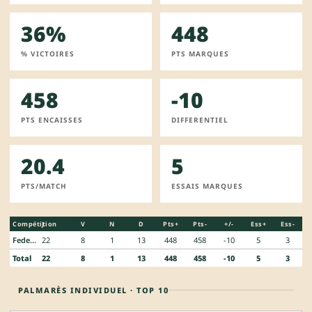
36%
448
% VICTOIRES
PTS MARQUES
458
-10
PTS ENCAISSES
DIFFERENTIEL
20.4
5
PTS/MATCH
ESSAIS MARQUES
Compétition
J
V
N
D
Pts+
Pts-
+/-
Ess+
Ess-
Federale 2
22
8
1
13
448
458
-10
5
3
Total
22
8
1
13
448
458
-10
5
3
PALMARÈS INDIVIDUEL · TOP 10