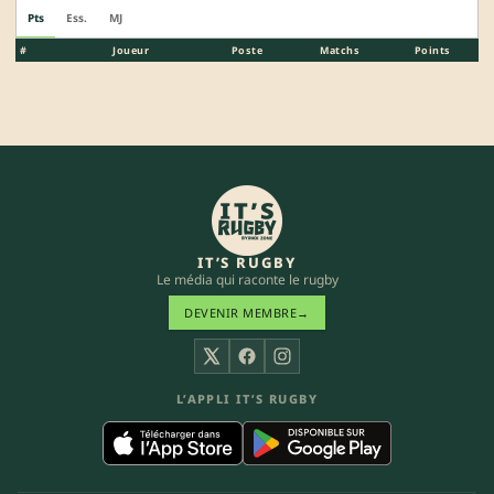
Pts
Ess.
MJ
#
Joueur
Poste
Matchs
Points
IT’S RUGBY
Le média qui raconte le rugby
DEVENIR MEMBRE
→
X
Facebook
Instagram
L’APPLI IT’S RUGBY