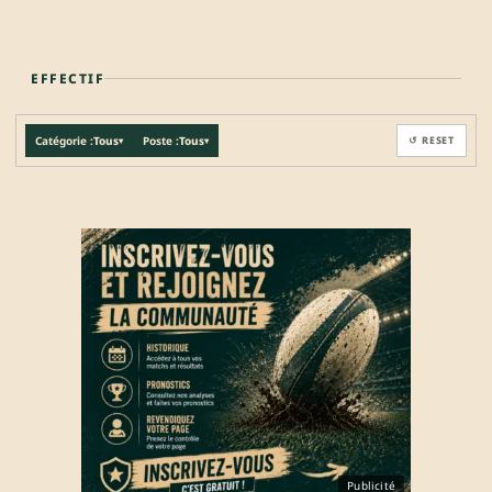
EFFECTIF
Catégorie :
Tous
Poste :
Tous
↺ RESET
▾
▾
Publicité