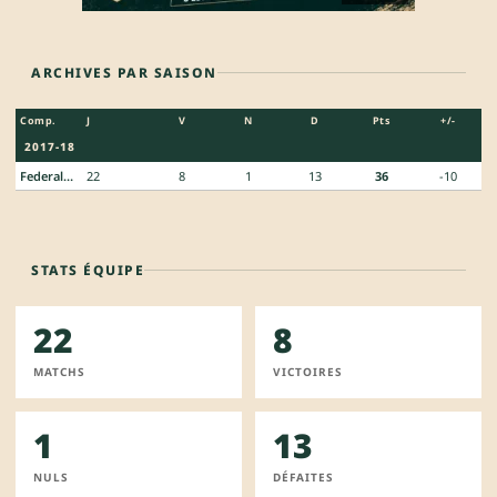
ARCHIVES PAR SAISON
Comp.
J
V
N
D
Pts
+/-
2017-18
Federale 2
22
8
1
13
36
-10
STATS ÉQUIPE
22
8
MATCHS
VICTOIRES
1
13
NULS
DÉFAITES