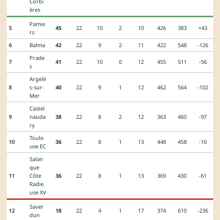
Corbi
ères
Pamie
5
45
22
10
2
10
426
383
+43
rs
6
Balma
42
22
9
2
11
422
548
-126
Prade
7
41
22
10
0
12
455
511
-56
s
Argelè
8
s-sur-
40
22
9
1
12
462
564
-102
Mer
Castel
9
nauda
38
22
8
2
12
363
460
-97
ry
Toulo
10
36
22
8
1
13
448
458
-10
use EC
Salan
que
11
Côte
36
22
8
1
13
369
430
-61
Radie
use XV
Saver
12
18
22
4
1
17
374
610
-236
dun