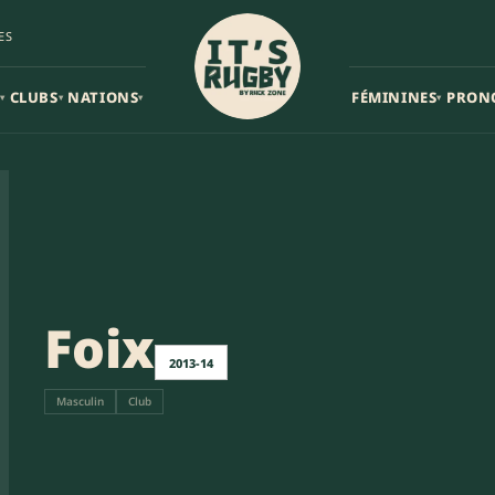
ES
CLUBS
NATIONS
FÉMININES
PRON
▾
▾
▾
▾
Foix
2013-14
Masculin
Club