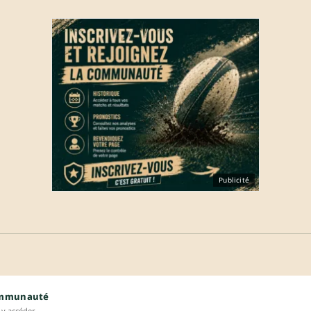
Publicité
ommunauté
y accéder.