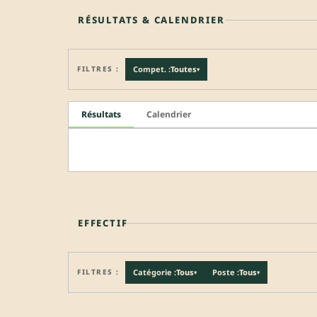
RÉSULTATS & CALENDRIER
FILTRES :
Compet. :
Toutes
▾
Résultats
Calendrier
EFFECTIF
FILTRES :
Catégorie :
Tous
Poste :
Tous
▾
▾