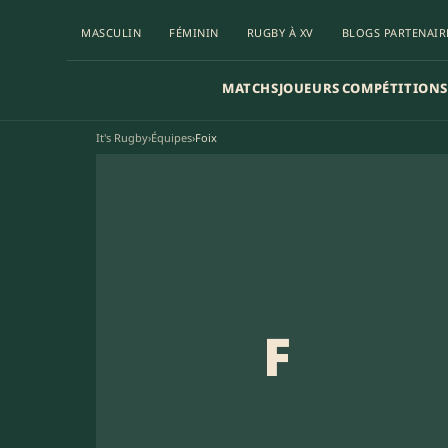
MASCULIN
FÉMININ
RUGBY À XV
BLOGS PARTENAIR
MATCHS
JOUEURS
COMPÉTITIONS
It's Rugby
›
Équipes
›
Foix
F