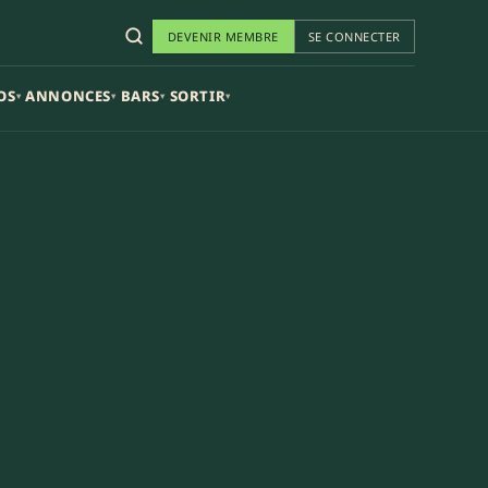
DEVENIR MEMBRE
SE CONNECTER
OS
ANNONCES
BARS
SORTIR
▾
▾
▾
▾