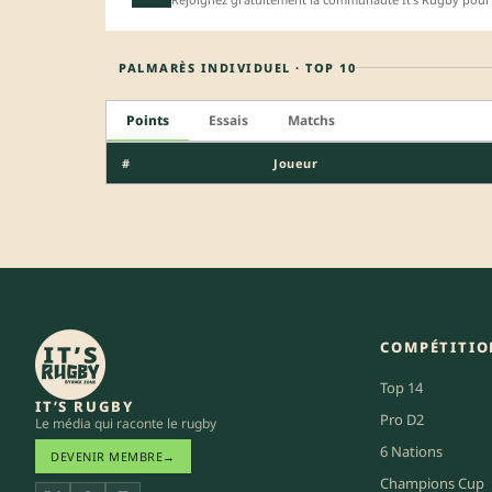
PALMARÈS INDIVIDUEL · TOP 10
Points
Essais
Matchs
#
Joueur
COMPÉTITIO
Top 14
IT’S RUGBY
Pro D2
Le média qui raconte le rugby
6 Nations
DEVENIR MEMBRE
→
Champions Cup