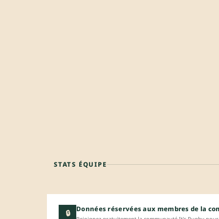
STATS ÉQUIPE
Données réservées aux membres de la c
🔒
Rejoignez gratuitement la communauté It's Rugby pour 