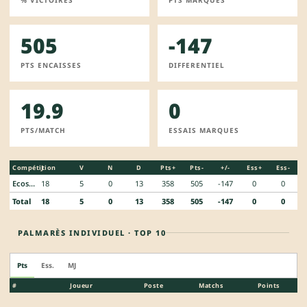
% VICTOIRES
PTS MARQUES
505
-147
PTS ENCAISSES
DIFFERENTIEL
19.9
0
PTS/MATCH
ESSAIS MARQUES
Compétition
J
V
N
D
Pts+
Pts-
+/-
Ess+
Ess-
Ecosse PR 1
18
5
0
13
358
505
-147
0
0
Total
18
5
0
13
358
505
-147
0
0
PALMARÈS INDIVIDUEL · TOP 10
Pts
Ess.
MJ
#
Joueur
Poste
Matchs
Points