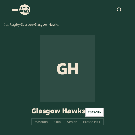
It's Rugby
›
Équipes
›
Glasgow Hawks
GH
Glasgow Hawks
2017-18
▾
Masculin
Club
Senior
Ecosse PR 1