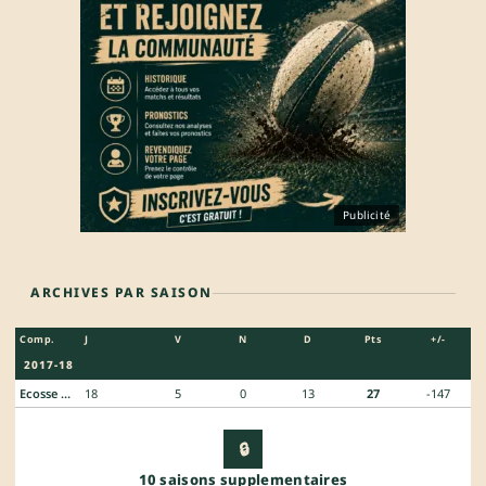
Publicité
ARCHIVES PAR SAISON
Comp.
J
V
N
D
Pts
+/-
2017-18
Ecosse PR 1
18
5
0
13
27
-147
🔒
10 saisons supplementaires