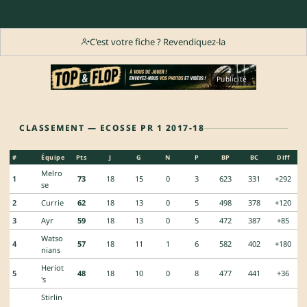
C'est votre fiche ? Revendiquez-la
Publicité
CLASSEMENT — ECOSSE PR 1 2017-18
#
Équipe
Pts
J
G
N
P
BP
BC
Diff
Melro
1
73
18
15
0
3
623
331
+292
se
2
Currie
62
18
13
0
5
498
378
+120
3
Ayr
59
18
13
0
5
472
387
+85
Watso
4
57
18
11
1
6
582
402
+180
nians
Heriot
5
48
18
10
0
8
477
441
+36
's
Stirlin