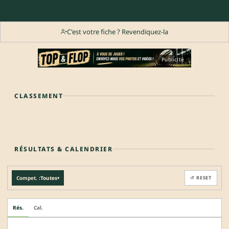
C'est votre fiche ? Revendiquez-la
Publicité
CLASSEMENT
RÉSULTATS & CALENDRIER
Compet. :
Toutes
↺ RESET
▾
Rés.
Cal.