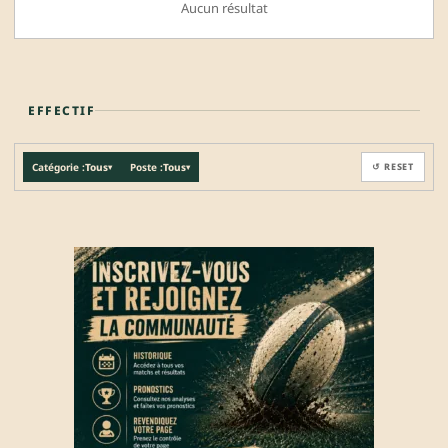
Aucun résultat
EFFECTIF
Catégorie :
Tous
Poste :
Tous
↺ RESET
▾
▾