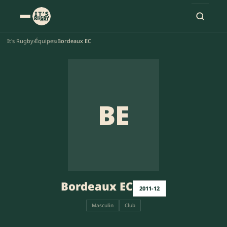
It's Rugby
›
Équipes
›
Bordeaux EC
BE
Bordeaux EC
2011-12
Masculin
Club