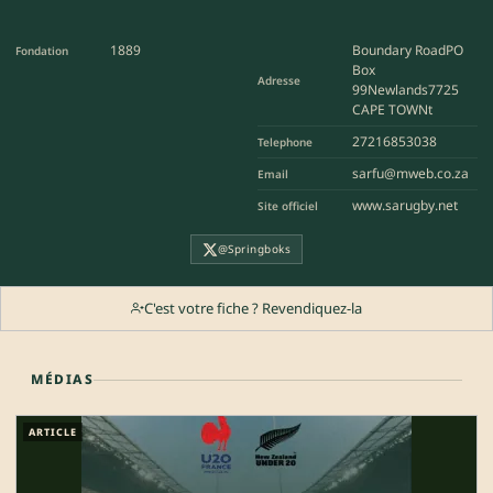
1889
Boundary RoadPO
Fondation
Box
Adresse
99Newlands7725
CAPE TOWNt
27216853038
Telephone
sarfu@mweb.co.za
Email
www.sarugby.net
Site officiel
@Springboks
C'est votre fiche ? Revendiquez-la
MÉDIAS
ARTICLE