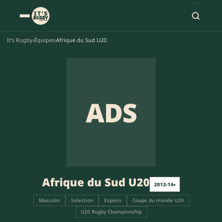
It's Rugby
›
Équipes
›
Afrique du Sud U20
ADS
Afrique du Sud U20
2013-14
▾
Masculin
Sélection
Espoirs
Coupe du monde U20
U20 Rugby Championship