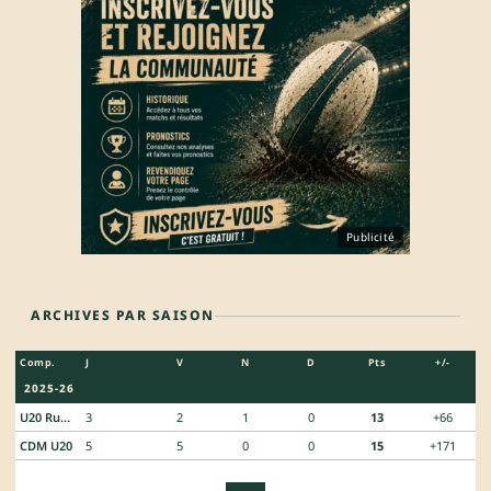
Publicité
ARCHIVES PAR SAISON
Comp.
J
V
N
D
Pts
+/-
2025-26
U20 Rugby Championship
3
2
1
0
13
+66
CDM U20
5
5
0
0
15
+171