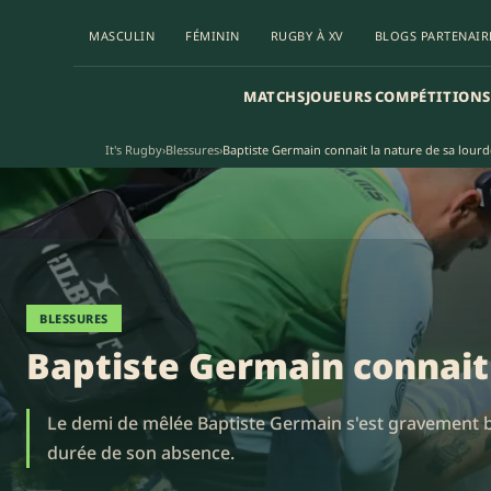
MASCULIN
FÉMININ
RUGBY À XV
BLOGS PARTENAIR
MATCHS
JOUEURS
COMPÉTITIONS
It's Rugby
›
Blessures
›
Baptiste Germain connait la nature de sa lourd
BLESSURES
Baptiste Germain connait 
Le demi de mêlée Baptiste Germain s'est gravement bl
durée de son absence.