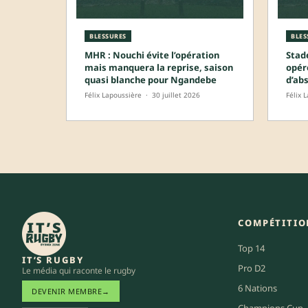
BLESSURES
BLES
MHR : Nouchi évite l’opération
Stad
mais manquera la reprise, saison
opér
quasi blanche pour Ngandebe
d’ab
Félix Lapoussière
·
30 juillet 2026
Félix 
COMPÉTITIO
Top 14
IT’S RUGBY
Pro D2
Le média qui raconte le rugby
6 Nations
DEVENIR MEMBRE
→