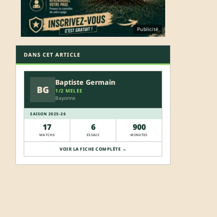
Publicité
DANS CET ARTICLE
Baptiste Germain
BG
1/2 MELEE
Bayonne
SAISON 2025-26
17
6
900
MATCHS
ESSAIS
MINUTES
VOIR LA FICHE COMPLÈTE →