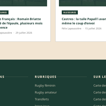
SURES
BLESSURES
e Français : Romain Briatte
Castres : la tuile Papali’i ava
é de l’épaule, plusieurs mois
même le coup d’envoi
sence
Félix Lapoussière
·
15 juillet 2026
Lapoussière
·
29 juillet 2026
NS
RUBRIQUES
SUR L
Rugby féminin
Carte de
Rugby amateur
Carte de
Transferts
Carte de