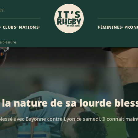
ES
CLUBS
NATIONS
FÉMININES
PRON
▾
▾
▾
▾
e blessure
la nature de sa lourde bles
essé avec Bayonne contre Lyon ce samedi. Il connait mainte