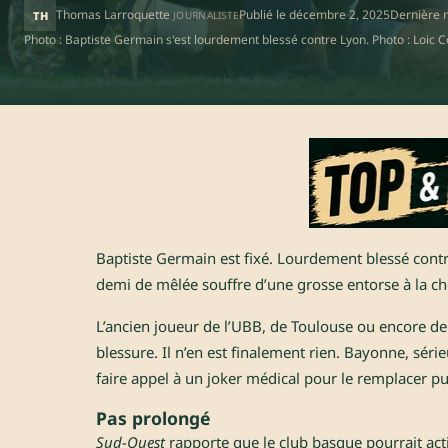
Thomas Larroquette
Publié le
décembre 2, 2025
Dernière m
TH
JOURNALISTE
Photo : Baptiste Germain s'est lourdement blessé contre Lyon. Photo : Loic Co
Baptiste Germain est fixé. Lourdement blessé contr
demi de mêlée souffre d’une grosse entorse à la che
L’ancien joueur de l’UBB, de Toulouse ou encore de
blessure. Il n’en est finalement rien. Bayonne, sér
faire appel à un joker médical pour le remplacer pu
Pas prolongé
Sud-Ouest
rapporte que le club basque pourrait ac