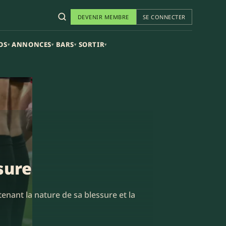
DEVENIR MEMBRE
SE CONNECTER
OS
ANNONCES
BARS
SORTIR
▾
▾
▾
▾
sure
nant la nature de sa blessure et la