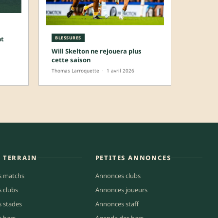
nt
BLESSURES
Will Skelton ne rejouera plus
cette saison
Thomas Larroquette
·
1 avril 2026
E TERRAIN
PETITES ANNONCES
s matchs
Annonces clubs
s clubs
Annonces joueurs
s stades
Annonces staff