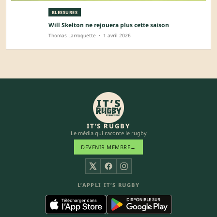
BLESSURES
Will Skelton ne rejouera plus cette saison
Thomas Larroquette
·
1 avril 2026
IT’S RUGBY
Le média qui raconte le rugby
DEVENIR MEMBRE
→
X
Facebook
Instagram
L’APPLI IT’S RUGBY