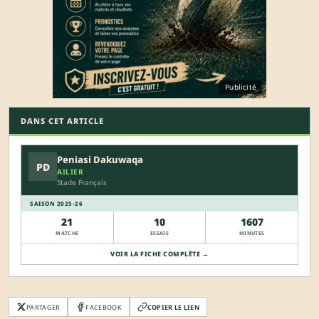
Publicité
DANS CET ARTICLE
Peniasi Dakuwaqa
PD
AILIER
Stade Français
SAISON 2025-26
21
10
1607
MATCHS
ESSAIS
MINUTES
VOIR LA FICHE COMPLÈTE →
PARTAGER
FACEBOOK
COPIER LE LIEN