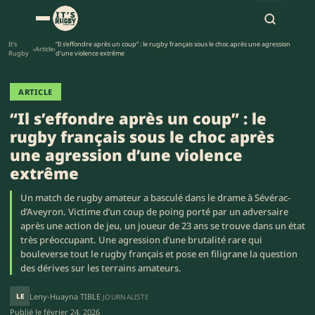
It's
“Il s’effondre après un coup” : le rugby français sous le choc après une agression
›
Article
›
Rugby
d’une violence extrême
ARTICLE
“Il s’effondre après un coup” : le
rugby français sous le choc après
une agression d’une violence
extrême
Un match de rugby amateur a basculé dans le drame à Sévérac-
d’Aveyron. Victime d’un coup de poing porté par un adversaire
après une action de jeu, un joueur de 23 ans se trouve dans un état
très préoccupant. Une agression d’une brutalité rare qui
bouleverse tout le rugby français et pose en filigrane la question
des dérives sur les terrains amateurs.
LE
Leny-Huayna TIBLE
JOURNALISTE
Publié le
février 24, 2026