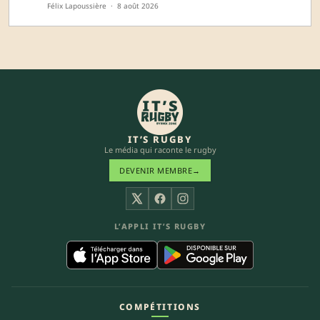
Félix Lapoussière
·
8 août 2026
IT’S RUGBY
Le média qui raconte le rugby
DEVENIR MEMBRE
→
X
Facebook
Instagram
L’APPLI IT’S RUGBY
COMPÉTITIONS