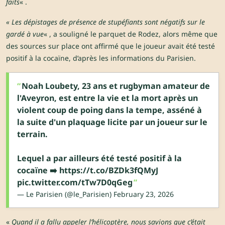
faits
« .
« Les dépistages de présence de stupéfiants sont négatifs sur le
gardé à vue
« , a souligné le parquet de Rodez, alors même que
des sources sur place ont affirmé que le joueur avait été testé
positif à la cocaïne, d’après les informations du Parisien.
Noah Loubety, 23 ans et rugbyman amateur de
l'Aveyron, est entre la vie et la mort après un
violent coup de poing dans la tempe, asséné à
la suite d'un plaquage licite par un joueur sur le
terrain.
Lequel a par ailleurs été testé positif à la
cocaïne ➡️
https://t.co/BZDk3fQMyJ
pic.twitter.com/tTw7D0qGeg
— Le Parisien (@le_Parisien)
February 23, 2026
«
Quand il a fallu appeler l’hélicoptère, nous savions que c’était