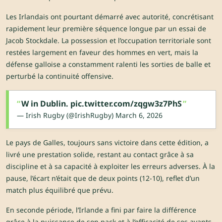
Les Irlandais ont pourtant démarré avec autorité, concrétisant
rapidement leur première séquence longue par un essai de
Jacob Stockdale. La possession et l’occupation territoriale sont
restées largement en faveur des hommes en vert, mais la
défense galloise a constamment ralenti les sorties de balle et
perturbé la continuité offensive.
W in Dublin.
pic.twitter.com/zqgw3z7PhS
— Irish Rugby (@IrishRugby)
March 6, 2026
Le pays de Galles, toujours sans victoire dans cette édition, a
livré une prestation solide, restant au contact grâce à sa
discipline et à sa capacité à exploiter les erreurs adverses. À la
pause, l’écart n’était que de deux points (12-10), reflet d’un
match plus équilibré que prévu.
En seconde période, l’Irlande a fini par faire la différence
grâce à la puissance de son pack et à l’efficacité de ses avants