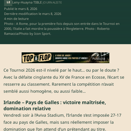
LE
Leny-Huayna TIBLE
JOURNALISTE
Publié le
mars 8, 2026
Dernière modification le
mars 8, 2026
4 min de lecture
Photo : A Rome, pour la première fois depuis son entrée dans le Tournoi en
2000, l'Italie a fait mordre la poussière à l'Angleterre. Photo : Roberto
Ramaccia/Photo by Icon Sport.
Publicité
Ce Tournoi 2026 est-il nivelé par le haut… ou par le doute ?
Avec la défaite cinglante du XV de France en Ecosse, l’écart se
resserre au classement. Rarement la compétition n’avait
semblé aussi homogène, ou aussi faible…
Irlande – Pays de Galles : victoire maîtrisée,
domination relative
Vendredi soir à l’Aviva Stadium, l’Irlande s’est imposée 27-17
face au pays de Galles, mais sans réellement imposer la
domination que l’on attend d’un prétendant au titre.