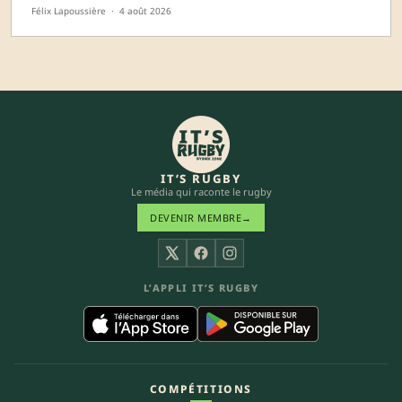
Félix Lapoussière
·
4 août 2026
IT’S RUGBY
Le média qui raconte le rugby
DEVENIR MEMBRE
→
X
Facebook
Instagram
L’APPLI IT’S RUGBY
COMPÉTITIONS