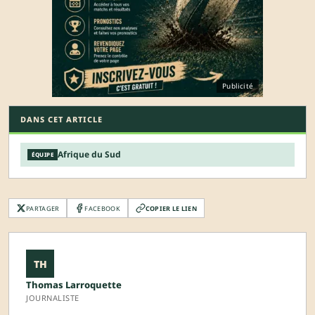
Publicité
DANS CET ARTICLE
Afrique du Sud
ÉQUIPE
PARTAGER
FACEBOOK
COPIER LE LIEN
TH
Thomas Larroquette
JOURNALISTE