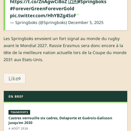
https://t.co/ZnAgwCi8oZ
🇿🇦
#Springboks
#ForeverGreenForeverGold
pic.twitter.com/HhYBZg4SoF
— Springboks (@Springboks)
December 5, 2025
Les Springboks envoient un fort signal au monde du rugby
avant le Mondial 2027. Rassie Erasmus sera donc encore à la
tête de la meilleure nation actuelle lors de la Coupe du monde
2031 aux Etats-Unis.
Like
0
EN BREF
TRANSFERTS
Castres verrouille six cadres, Delaporte et Guérois-Galisson
jusqu’en 2030
4 AOÛT 2026