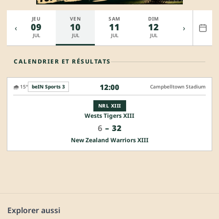
R
JEU
VEN
SAM
DIM
LUN
8
09
10
11
12
13
‹
›
L
JUL
JUL
JUL
JUL
JUL
CALENDRIER ET RÉSULTATS
12:00
🌧️ 15°
beIN Sports 3
Campbelltown Stadium
NRL XIII
Wests Tigers XIII
6
–
32
New Zealand Warriors XIII
Explorer aussi