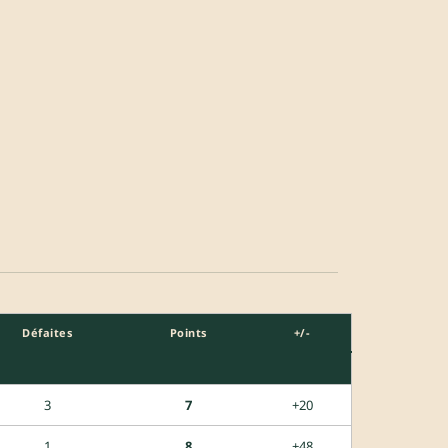
Défaites
Points
+/-
3
7
+20
1
8
+48