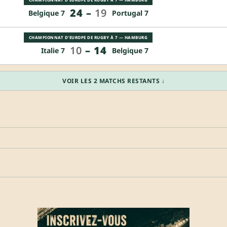
24
–
19
Belgique 7
Portugal 7
CHAMPIONNAT D'EUROPE DE RUGBY À 7 — HAMBURG
10
–
14
Italie 7
Belgique 7
VOIR LES 2 MATCHS RESTANTS ↓