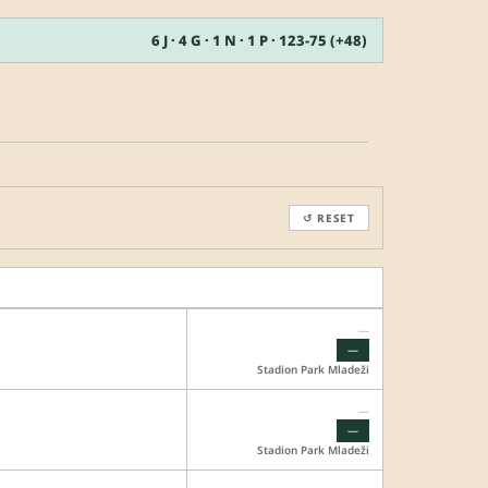
6 J · 4 G · 1 N · 1 P · 123-75 (+48)
↺ RESET
—
—
Stadion Park Mladeži
—
—
Stadion Park Mladeži