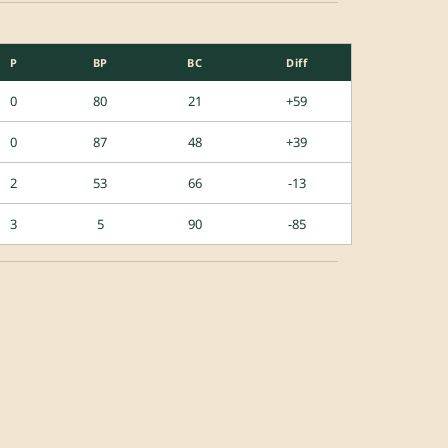
P
BP
BC
Diff
0
80
21
+59
0
87
48
+39
2
53
66
-13
3
5
90
-85