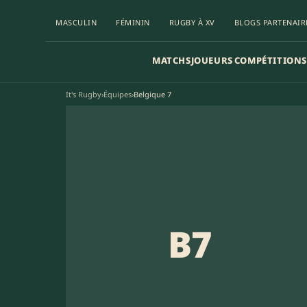
MASCULIN
FÉMININ
RUGBY À XV
BLOGS PARTENAIR
MATCHS
JOUEURS
COMPÉTITIONS
It's Rugby
›
Équipes
›
Belgique 7
B7