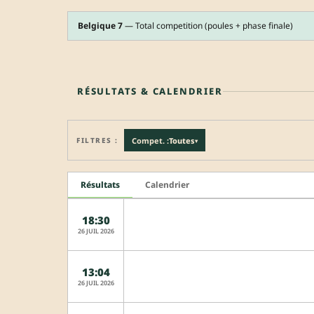
Belgique 7
— Total competition (poules + phase finale)
RÉSULTATS & CALENDRIER
FILTRES :
Compet. :
Toutes
▾
Résultats
Calendrier
18:30
26 JUIL 2026
13:04
26 JUIL 2026