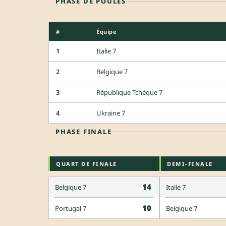
PHASE DE POULES
#
Équipe
1
Italie 7
2
Belgique 7
3
République Tchèque 7
4
Ukraine 7
PHASE FINALE
QUART DE FINALE
DEMI-FINALE
14
Belgique 7
Italie 7
10
Portugal 7
Belgique 7