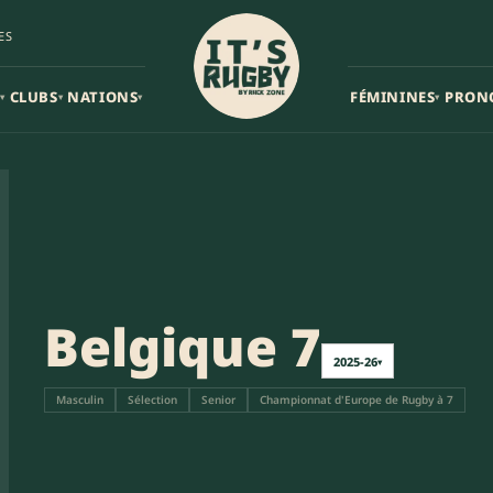
ES
CLUBS
NATIONS
FÉMININES
PRON
▾
▾
▾
▾
Belgique 7
2025-26
▾
Masculin
Sélection
Senior
Championnat d'Europe de Rugby à 7