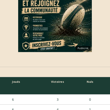
Publicité
Joués
Victoires
Nuls
6
3
0
6
4
1