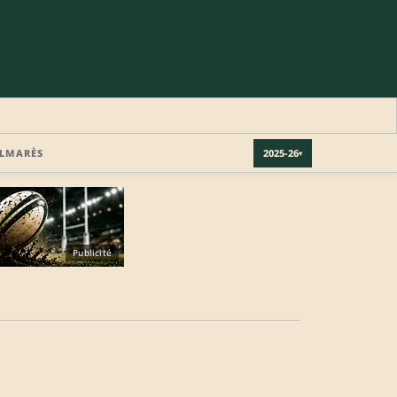
LMARÈS
2025-26
▾
Publicité