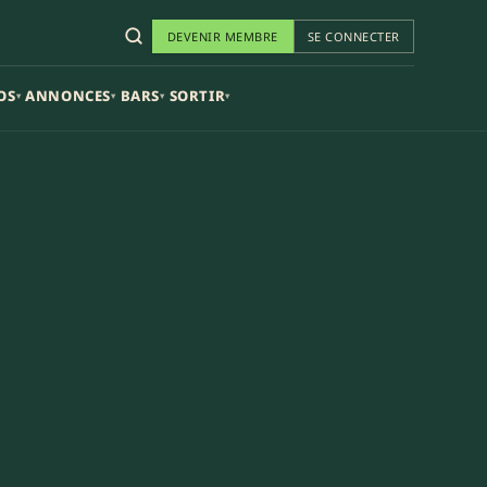
DEVENIR MEMBRE
SE CONNECTER
OS
ANNONCES
BARS
SORTIR
▾
▾
▾
▾