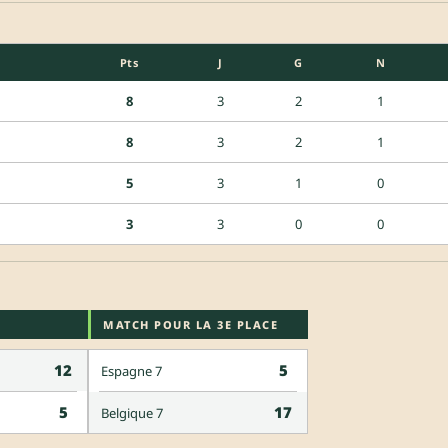
Pts
J
G
N
8
3
2
1
8
3
2
1
5
3
1
0
3
3
0
0
MATCH POUR LA 3E PLACE
12
5
Espagne 7
5
17
Belgique 7