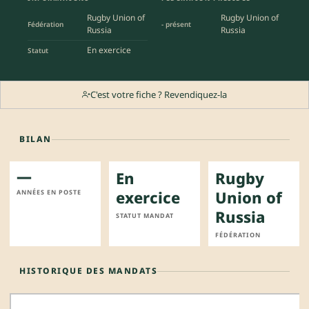
Rugby Union of
Rugby Union of
Fédération
- présent
Russia
Russia
En exercice
Statut
C'est votre fiche ? Revendiquez-la
BILAN
—
En
Rugby
exercice
Union of
ANNÉES EN POSTE
Russia
STATUT MANDAT
FÉDÉRATION
HISTORIQUE DES MANDATS