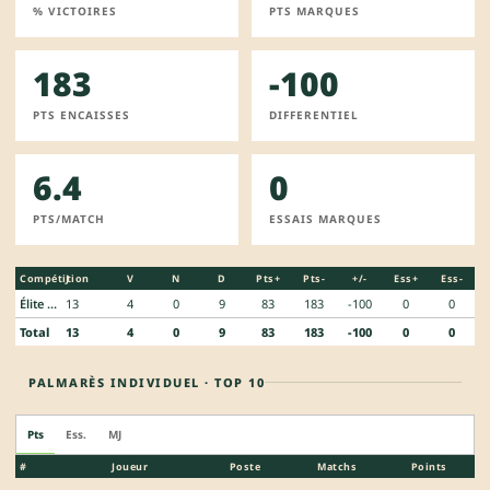
% VICTOIRES
PTS MARQUES
183
-100
PTS ENCAISSES
DIFFERENTIEL
6.4
0
PTS/MATCH
ESSAIS MARQUES
Compétition
J
V
N
D
Pts+
Pts-
+/-
Ess+
Ess-
Élite 1 Féminin
13
4
0
9
83
183
-100
0
0
Total
13
4
0
9
83
183
-100
0
0
PALMARÈS INDIVIDUEL · TOP 10
Pts
Ess.
MJ
#
Joueur
Poste
Matchs
Points