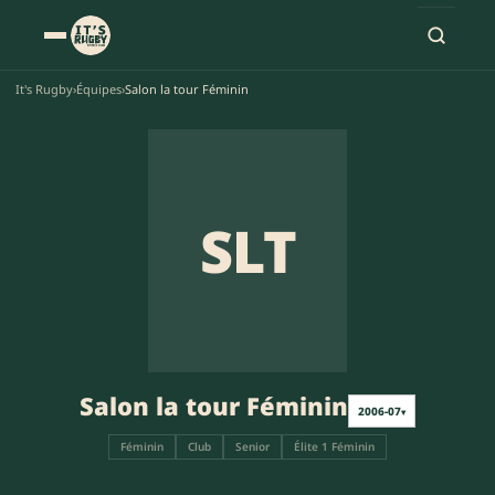
It's Rugby
›
Équipes
›
Salon la tour Féminin
SLT
Salon la tour Féminin
2006-07
▾
Féminin
Club
Senior
Élite 1 Féminin