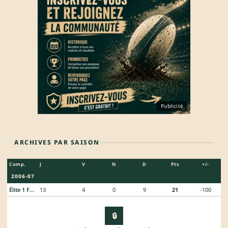
Publicité
ARCHIVES PAR SAISON
Comp.
J
V
N
D
Pts
+/-
2006-07
Élite 1 Féminin
13
4
0
9
21
-100
🔒