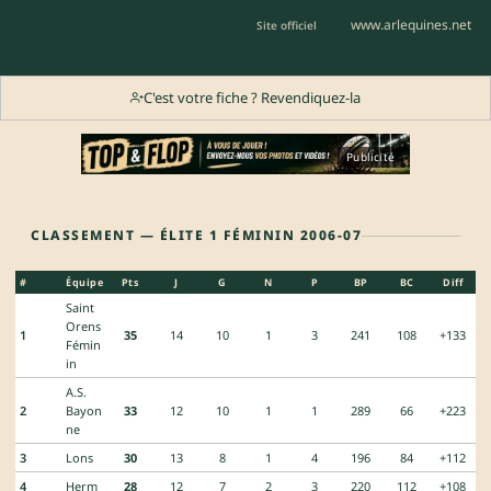
www.arlequines.net
Site officiel
C'est votre fiche ? Revendiquez-la
Publicité
CLASSEMENT — ÉLITE 1 FÉMININ 2006-07
#
Équipe
Pts
J
G
N
P
BP
BC
Diff
Saint
Orens
1
35
14
10
1
3
241
108
+133
Fémin
in
A.S.
2
Bayon
33
12
10
1
1
289
66
+223
ne
3
Lons
30
13
8
1
4
196
84
+112
4
Herm
28
12
7
2
3
220
112
+108