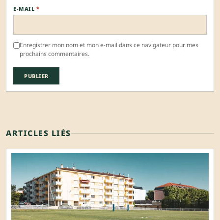
E-MAIL
*
Enregistrer mon nom et mon e-mail dans ce navigateur pour mes
prochains commentaires.
ARTICLES LIÉS