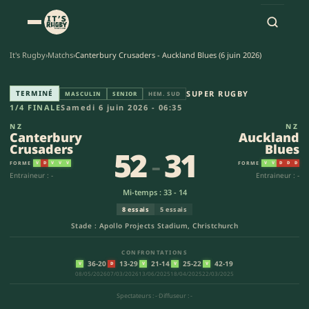
It's Rugby
›
Matchs
›
Canterbury Crusaders - Auckland Blues (6 juin 2026)
Canterbury Crusaders - Auckla
TERMINÉ
SUPER RUGBY
MASCULIN
SENIOR
HEM. SUD
1/4 FINALE
Samedi 6 juin 2026 - 06:35
NZ
NZ
Canterbury
Auckland
Crusaders
Blues
52
-
31
FORME
FORME
V
D
V
V
V
V
V
D
D
D
Entraineur : -
Entraineur : -
Mi-temps : 33 - 14
8 essais
5 essais
Stade : Apollo Projects Stadium, Christchurch
CONFRONTATIONS
36-20
13-29
21-14
25-22
42-19
V
D
V
V
V
08/05/2026
07/03/2026
13/06/2025
18/04/2025
22/03/2025
Spectateurs : -
·
Diffuseur : -