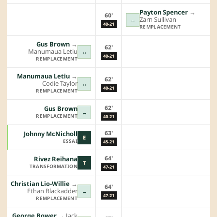
Payton Spencer
→︎
60'
Zarn Sullivan
↔
40-21
REMPLACEMENT
Gus Brown
→︎
62'
Manumaua Letiu
↔
40-21
REMPLACEMENT
Manumaua Letiu
→︎
62'
Codie Taylor
↔
40-21
REMPLACEMENT
62'
Gus Brown
↔
REMPLACEMENT
40-21
63'
Johnny McNicholl
E
ESSAI
45-21
64'
Rivez Reihana
T
TRANSFORMATION
47-21
Christian Lio-Willie
→︎
64'
Ethan Blackadder
↔
47-21
REMPLACEMENT
George Bower
→︎
Jack