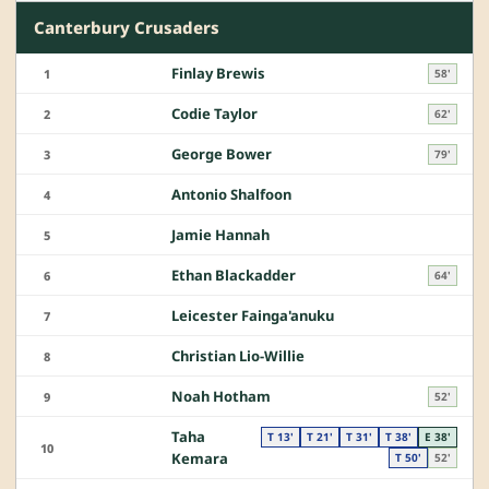
Canterbury Crusaders
Finlay Brewis
1
58'
Codie Taylor
2
62'
George Bower
3
79'
Antonio Shalfoon
4
Jamie Hannah
5
Ethan Blackadder
6
64'
Leicester Fainga'anuku
7
Christian Lio-Willie
8
Noah Hotham
9
52'
Taha
T 13'
T 21'
T 31'
T 38'
E 38'
10
Kemara
T 50'
52'