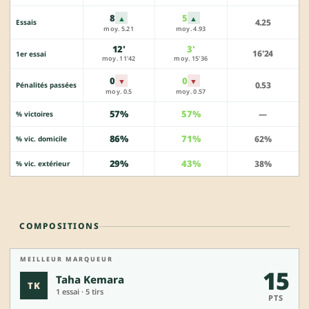
8
5
▲
▲
4.25
Essais
moy. 5.21
moy. 4.93
12'
3'
16'24
1er essai
moy. 11'42
moy. 15'36
0
0
▼
▼
0.53
Pénalités passées
moy. 0.5
moy. 0.57
57%
57%
—
% victoires
86%
71%
62%
% vic. domicile
29%
43%
38%
% vic. extérieur
COMPOSITIONS
MEILLEUR MARQUEUR
15
Taha Kemara
TK
1 essai · 5 tirs
PTS