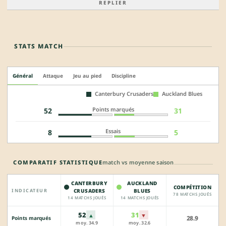
REPLIER
STATS MATCH
Général
Attaque
Jeu au pied
Discipline
Canterbury Crusaders
Auckland Blues
Points marqués
52
31
Essais
8
5
COMPARATIF STATISTIQUE
match vs moyenne saison
CANTERBURY
AUCKLAND
COMPÉTITION
INDICATEUR
CRUSADERS
BLUES
78 MATCHS JOUÉS
14 MATCHS JOUÉS
14 MATCHS JOUÉS
52
31
▲
▼
28.9
Points marqués
moy. 34.9
moy. 32.6