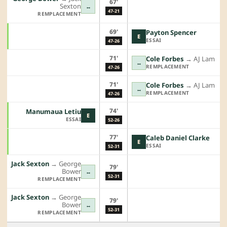
67'
Sexton
↔
47-21
REMPLACEMENT
69'
Payton Spencer
E
ESSAI
47-26
71'
Cole Forbes
→︎
AJ Lam
↔
REMPLACEMENT
47-26
71'
Cole Forbes
→︎
AJ Lam
↔
REMPLACEMENT
47-26
74'
Manumaua Letiu
E
ESSAI
52-26
77'
Caleb Daniel Clarke
E
ESSAI
52-31
Jack Sexton
→︎
George
79'
Bower
↔
52-31
REMPLACEMENT
Jack Sexton
→︎
George
79'
Bower
↔
52-31
REMPLACEMENT