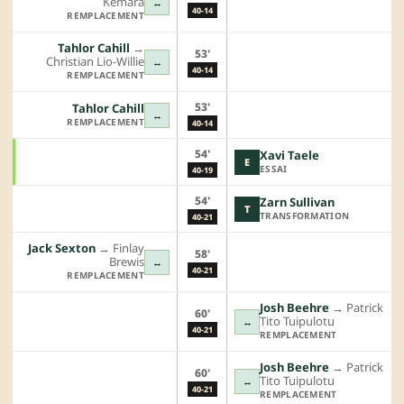
Kemara
↔
40-14
REMPLACEMENT
Tahlor Cahill
→︎
53'
Christian Lio-Willie
↔
40-14
REMPLACEMENT
53'
Tahlor Cahill
↔
REMPLACEMENT
40-14
54'
Xavi Taele
E
ESSAI
40-19
54'
Zarn Sullivan
T
TRANSFORMATION
40-21
Jack Sexton
→︎
Finlay
58'
Brewis
↔
40-21
REMPLACEMENT
Josh Beehre
→︎
Patrick
60'
Tito Tuipulotu
↔
40-21
REMPLACEMENT
Josh Beehre
→︎
Patrick
60'
Tito Tuipulotu
↔
40-21
REMPLACEMENT