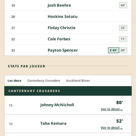
Josh Beehre
19
60'
Hoskins Sotutu
20
Finlay Christie
21
22'
Cole Forbes
22
71'
Payton Spencer
23
E 69'
60'
STATS PAR JOUEUR
Les deux
Canterbury Crusaders
Auckland Blues
CANTERBURY CRUSADERS
80'
Johnny McNicholl
15
→
Voir le détail
52'
Taha Kemara
10
→
Voir le détail