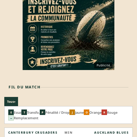
Publicité
FIL DU MATCH
Tous
▾
Essai
Transfo.
Pénalité / Drop
Jaune
Orange
Rouge
E
T
P
J
O
R
Remplacement
↔
CANTERBURY CRUSADERS
MIN
AUCKLAND BLUES