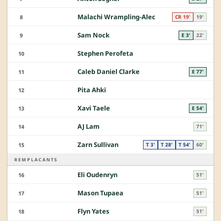
Malachi Wrampling-Alec
8
CR 19'
19'
Sam Nock
9
E 3'
22'
Stephen Perofeta
10
Caleb Daniel Clarke
11
E 77'
Pita Ahki
12
Xavi Taele
13
E 54'
AJ Lam
14
71'
Zarn Sullivan
15
T 3'
T 28'
T 54'
60'
REMPLACANTS
Eli Oudenryn
16
51'
Mason Tupaea
17
51'
Flyn Yates
18
51'