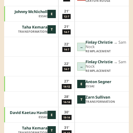
CARTON ROUGE
21'
Johnny McNicholl
E
ESSAI
12-7
21'
Taha Kemara
T
TRANSFORMATION
14-7
Finlay Christie
→︎
Sam
22'
Nock
↔
14-7
REMPLACEMENT
Finlay Christie
→︎
Sam
22'
Nock
↔
14-7
REMPLACEMENT
27'
Anton Segner
E
ESSAI
14-12
28'
Zarn Sullivan
T
TRANSFORMATION
14-14
30'
David Kaetau Havili
E
ESSAI
19-14
31'
Taha Kemara
T
TRANSFORMATION
21-14