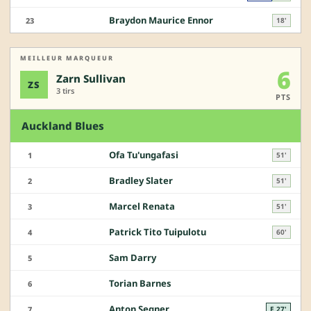
Braydon Maurice Ennor
23
18'
MEILLEUR MARQUEUR
6
Zarn Sullivan
ZS
3 tirs
PTS
Auckland Blues
Ofa Tu'ungafasi
1
51'
Bradley Slater
2
51'
Marcel Renata
3
51'
Patrick Tito Tuipulotu
4
60'
Sam Darry
5
Torian Barnes
6
Anton Segner
7
E 27'