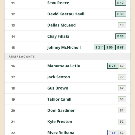
Sevu Reece
11
E 12'
David Kaetau Havili
12
E 30'
Dallas McLeod
13
18'
Chay Fihaki
14
E 33'
Johnny McNicholl
15
E 21'
E 50'
E 63'
REMPLACANTS
Manumaua Letiu
16
E 74'
62'
Jack Sexton
17
79'
Gus Brown
18
62'
Tahlor Cahill
19
53'
Dom Gardiner
20
51'
Kyle Preston
21
52'
Rivez Reihana
22
T 64'
52'