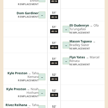
Ennor
40-14
REMPLACEMENT
51'
Dom Gardiner
↔
REMPLACEMENT
40-14
Eli Oudenryn
→︎
Ofa
51'
Tu'ungafasi
↔
40-14
REMPLACEMENT
Mason Tupaea
→︎
51'
Bradley Slater
↔
40-14
REMPLACEMENT
Flyn Yates
→︎
Marcel
51'
Renata
↔
40-14
REMPLACEMENT
Kyle Preston
→︎
Taha
52'
Kemara
↔
40-14
REMPLACEMENT
Kyle Preston
→︎
Noah
52'
Hotham
↔
40-14
REMPLACEMENT
Rivez Reihana
→︎
Taha
52'