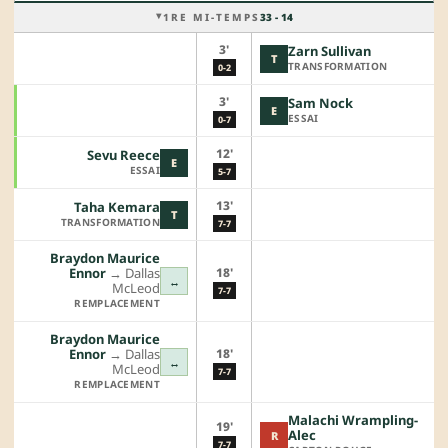
1RE MI-TEMPS
33 - 14
3'
Zarn Sullivan
T
TRANSFORMATION
0-2
3'
Sam Nock
E
ESSAI
0-7
12'
Sevu Reece
E
ESSAI
5-7
13'
Taha Kemara
T
TRANSFORMATION
7-7
Braydon Maurice
18'
Ennor
→︎
Dallas
↔
McLeod
7-7
REMPLACEMENT
Braydon Maurice
18'
Ennor
→︎
Dallas
↔
McLeod
7-7
REMPLACEMENT
Malachi Wrampling-
19'
Alec
R
7-7