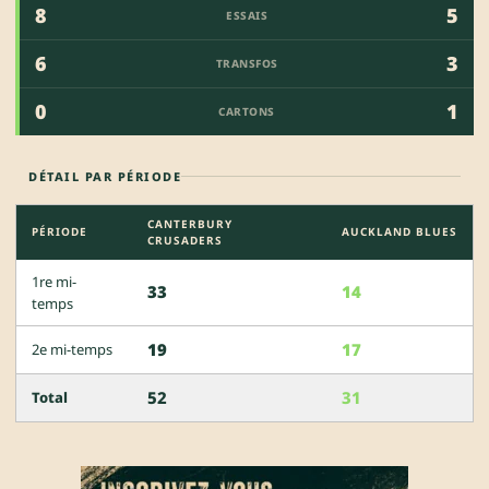
8
5
ESSAIS
6
3
TRANSFOS
0
1
CARTONS
DÉTAIL PAR PÉRIODE
CANTERBURY
PÉRIODE
AUCKLAND BLUES
CRUSADERS
1re mi-
33
14
temps
19
17
2e mi-temps
52
31
Total