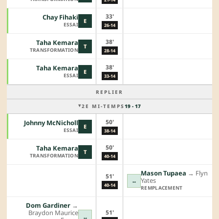
33'
Chay Fihaki
E
ESSAI
26-14
38'
Taha Kemara
T
TRANSFORMATION
28-14
38'
Taha Kemara
E
ESSAI
33-14
REPLIER
2E MI-TEMPS
19 - 17
50'
Johnny McNicholl
E
ESSAI
38-14
50'
Taha Kemara
T
TRANSFORMATION
40-14
Mason Tupaea
→︎
Flyn
51'
Yates
↔
40-14
REMPLACEMENT
Dom Gardiner
→︎
51'
Braydon Maurice
↔