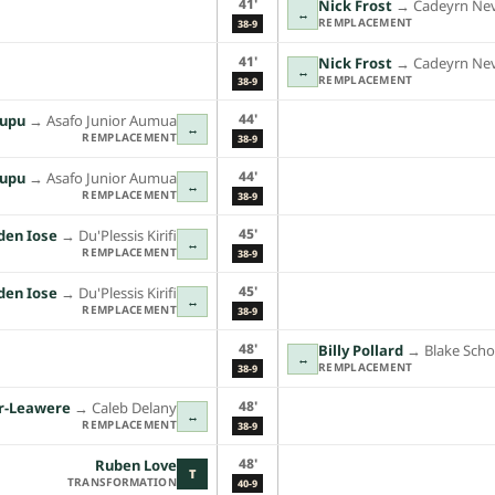
41'
Nick Frost
→︎
Cadeyrn Nev
↔
REMPLACEMENT
38-9
41'
Nick Frost
→︎
Cadeyrn Nev
↔
REMPLACEMENT
38-9
44'
upu
→︎
Asafo Junior Aumua
↔
REMPLACEMENT
38-9
44'
upu
→︎
Asafo Junior Aumua
↔
REMPLACEMENT
38-9
45'
den Iose
→︎
Du'Plessis Kirifi
↔
REMPLACEMENT
38-9
45'
den Iose
→︎
Du'Plessis Kirifi
↔
REMPLACEMENT
38-9
48'
Billy Pollard
→︎
Blake Sch
↔
REMPLACEMENT
38-9
48'
er-Leawere
→︎
Caleb Delany
↔
REMPLACEMENT
38-9
48'
Ruben Love
T
TRANSFORMATION
40-9