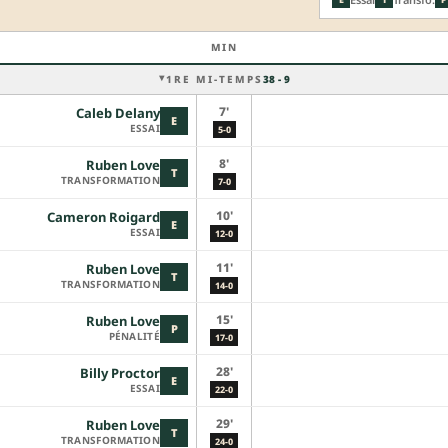
MIN
1RE MI-TEMPS
38 - 9
7'
Caleb Delany
E
ESSAI
5-0
8'
Ruben Love
T
TRANSFORMATION
7-0
10'
Cameron Roigard
E
ESSAI
12-0
11'
Ruben Love
T
TRANSFORMATION
14-0
15'
Ruben Love
P
PÉNALITÉ
17-0
28'
Billy Proctor
E
ESSAI
22-0
29'
Ruben Love
T
TRANSFORMATION
24-0