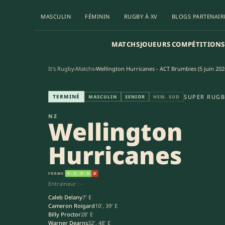
MASCULIN
FÉMININ
RUGBY À XV
BLOGS PARTENAIR
MATCHS
JOUEURS
COMPÉTITIONS
It's Rugby
›
Matchs
›
Wellington Hurricanes - ACT Brumbies (5 juin 202
Wellington Hurricanes - ACT B
TERMINÉ
SUPER RUGB
MASCULIN
SENIOR
HEM. SUD
NZ
Wellington
Hurricanes
FORME
V
V
V
V
D
Entraineur : -
Caleb Delany
7' E
Cameron Roigard
10', 39' E
Billy Proctor
28' E
Warner Dearns
32', 48' E