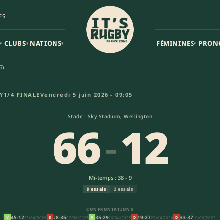
ES
CLUBS
NATIONS
FÉMININES
PRON
▾
▾
▾
▾
6)
rumbies (66-12) | Super Rugby
Y
1/4 FINALE
Vendredi 5 juin 2026 - 09:05
Stade : Sky Stadium, Wellington
66
-
12
Mi-temps : 38 - 9
9 essais
2 essais
CONFRONTATIONS
45-12
28-35
35-29
19-27
33-37
25/04/2026
07/06/2025
26/04/2025
27/04/2024
10/06/2023
V
D
V
D
D