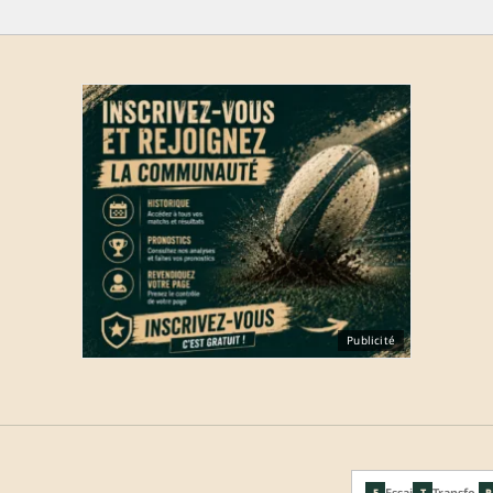
Publicité
Essai
Transfo.
E
T
P