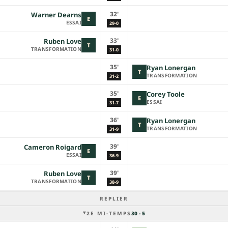
32'
Warner Dearns
E
ESSAI
29-0
33'
Ruben Love
T
TRANSFORMATION
31-0
35'
Ryan Lonergan
T
TRANSFORMATION
31-2
35'
Corey Toole
E
ESSAI
31-7
36'
Ryan Lonergan
T
TRANSFORMATION
31-9
39'
Cameron Roigard
E
ESSAI
36-9
39'
Ruben Love
T
TRANSFORMATION
38-9
REPLIER
2E MI-TEMPS
30 - 5