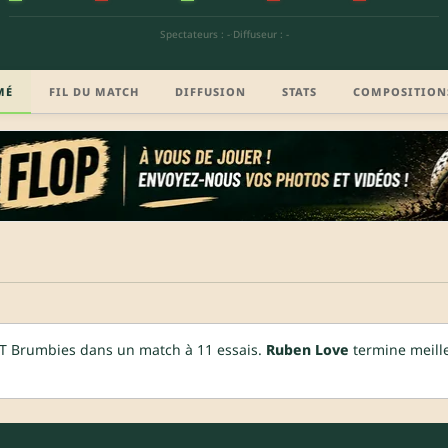
Spectateurs : -
·
Diffuseur : -
MÉ
FIL DU MATCH
DIFFUSION
STATS
COMPOSITION
T Brumbies dans un match à 11 essais.
Ruben Love
termine meille