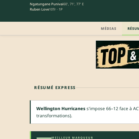
Ngatungane Punivai
60', 71', 77' E
Ruben Love
10Tr · 1P
MÉDIAS
RÉSU
RÉSUMÉ EXPRESS
Wellington Hurricanes
s'impose 66–12 face à AC
transformations).
MEILLEUR MARQUEUR