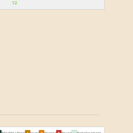
12
Pénalité / Drop
Jaune
Orange
Rouge
Remplacement
J
O
R
↔