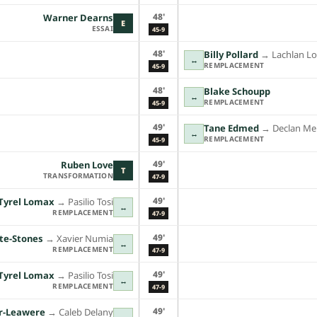
48'
Warner Dearns
E
ESSAI
45-9
48'
Billy Pollard
→︎
Lachlan L
↔
REMPLACEMENT
45-9
48'
Blake Schoupp
↔
REMPLACEMENT
45-9
49'
Tane Edmed
→︎
Declan Me
↔
REMPLACEMENT
45-9
49'
Ruben Love
T
TRANSFORMATION
47-9
49'
Tyrel Lomax
→︎
Pasilio Tosi
↔
REMPLACEMENT
47-9
49'
te-Stones
→︎
Xavier Numia
↔
REMPLACEMENT
47-9
49'
Tyrel Lomax
→︎
Pasilio Tosi
↔
REMPLACEMENT
47-9
49'
er-Leawere
→︎
Caleb Delany