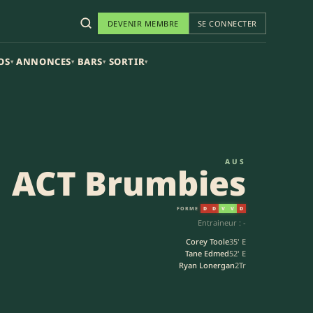
DEVENIR MEMBRE
SE CONNECTER
OS
ANNONCES
BARS
SORTIR
▾
▾
▾
▾
AUS
ACT Brumbies
FORME
D
D
V
V
D
Entraineur : -
Corey Toole
35' E
Tane Edmed
52' E
Ryan Lonergan
2Tr