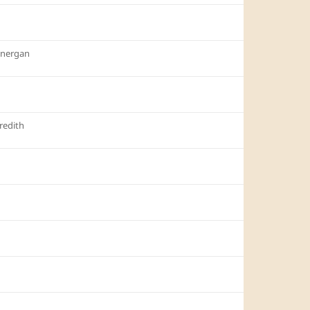
onergan
redith