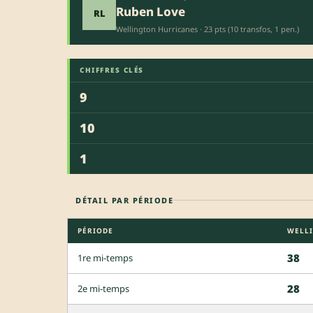
Ruben Love
RL
Wellington Hurricanes · 23 pts (10 transfos, 1 pen.)
CHIFFRES CLÉS
9
10
1
DÉTAIL PAR PÉRIODE
PÉRIODE
WELL
38
1re mi-temps
28
2e mi-temps