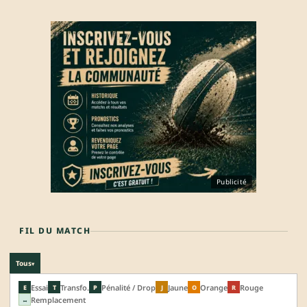
Publicité
FIL DU MATCH
Tous
▾
Essai
Transfo.
Pénalité / Drop
Jaune
Orange
Rouge
E
T
P
J
O
R
Remplacement
↔