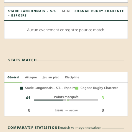
STADE LANGONNAIS – S.T.
MIN
COGNAC RUGBY CHARENTE
– ESPOIRS
Aucun evenement enregistre pour ce match.
STATS MATCH
Général
Attaque
Jeu au pied
Discipline
Stade Langonnais – S.T. – Espoirs
Cognac Rugby Charente
Points marqués
41
3
0
0
Essais
— aucun
COMPARATIF STATISTIQUE
match vs moyenne saison