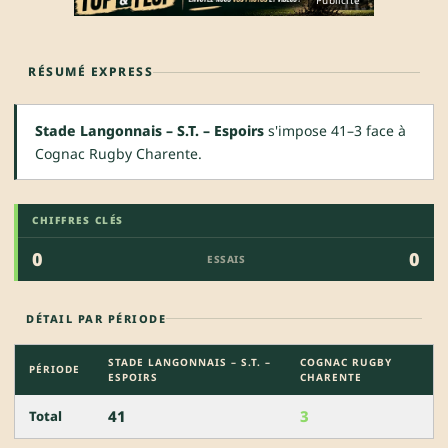
Publicité
RÉSUMÉ EXPRESS
Stade Langonnais – S.T. – Espoirs
s'impose 41–3 face à
Cognac Rugby Charente.
CHIFFRES CLÉS
0
0
ESSAIS
DÉTAIL PAR PÉRIODE
STADE LANGONNAIS – S.T. –
COGNAC RUGBY
PÉRIODE
ESPOIRS
CHARENTE
41
3
Total