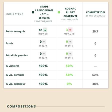
STADE
COGNAC
LANGONNAIS
RUGBY
COMPÉTITION
INDICATEUR
– S.T. –
CHARENTE
26 MATCHS JOUÉS
ESPOIRS
2 MATCHS JOUÉS
2 MATCHS JOUÉS
41
3
▲
▼
20.7
Points marqués
moy. 38
moy. 21.5
0
0
=
=
0
Essais
moy. 0
moy. 0
0
0
=
=
0
Pénalités passées
moy. 0
moy. 0
100%
50%
—
% victoires
100%
50%
62%
% vic. domicile
100%
0%
38%
% vic. extérieur
COMPOSITIONS