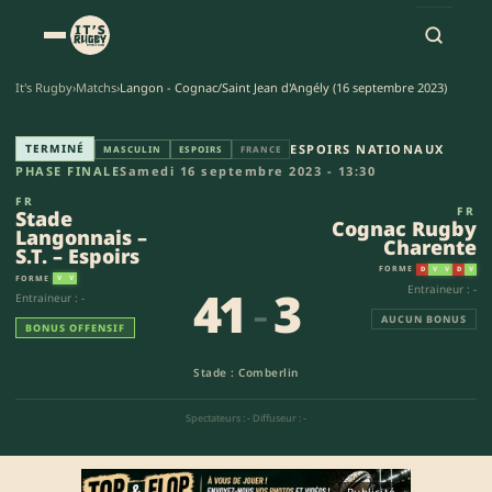
It's Rugby
›
Matchs
›
Langon - Cognac/Saint Jean d'Angély (16 septembre 2023)
Stade Langonnais – S.T. – Esp
TERMINÉ
ESPOIRS NATIONAUX
MASCULIN
ESPOIRS
FRANCE
PHASE FINALE
Samedi 16 septembre 2023 - 13:30
FR
FR
Stade
Cognac Rugby
Langonnais –
Charente
S.T. – Espoirs
FORME
D
V
V
D
V
FORME
V
V
41
-
3
Entraineur : -
Entraineur : -
AUCUN BONUS
BONUS OFFENSIF
Stade : Comberlin
Spectateurs : -
·
Diffuseur : -