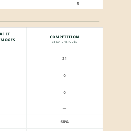
0
VE ET
COMPÉTITION
LIMOGES
34 MATCHS JOUÉS
21
0
0
—
68%