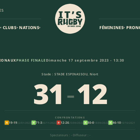
ES
CLUBS
NATIONS
FÉMININES
PRON
▾
▾
▾
▾
tive et Athlétique de Limoges 
TIONAUX
PHASE FINALE
Dimanche 17 septembre 2023 - 13:30
Stade : STADE ESPINASSOU, Niort
31
-
12
CONFRONTATIONS
19-19
71-3
12-26
80-0
46-10
22/01/2023
06/11/2022
25/09/2022
18/09/2022
10/10/2021
N
V
D
V
V
Spectateurs : -
·
Diffuseur : -