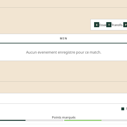
Essai
Transfo.
E
T
P
MIN
Aucun evenement enregistre pour ce match.
N
Points marqués