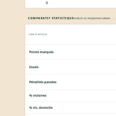
0
COMPARATIF STATISTIQUE
match vs moyenne saison
INDICATEUR
Points marqués
Essais
Pénalités passées
% victoires
% vic. domicile