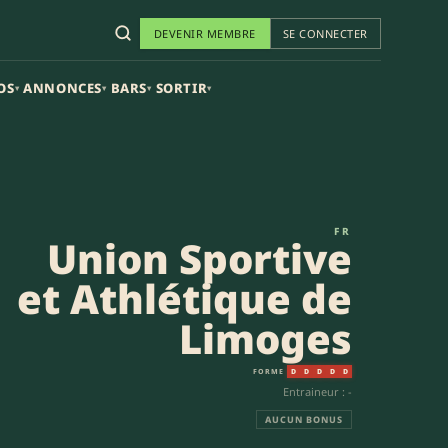
DEVENIR MEMBRE
SE CONNECTER
OS
ANNONCES
BARS
SORTIR
▾
▾
▾
▾
(31-12) | Espoirs Nationaux
FR
Union Sportive
et Athlétique de
Limoges
FORME
D
D
D
D
D
Entraineur : -
AUCUN BONUS