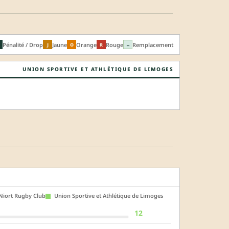
Pénalité / Drop
Jaune
Orange
Rouge
Remplacement
J
O
R
↔
UNION SPORTIVE ET ATHLÉTIQUE DE LIMOGES
iort Rugby Club
Union Sportive et Athlétique de Limoges
12