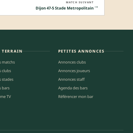
MATCH SUIVANT
→
Dijon 47-5 Stade Metropolitain
E TERRAIN
PETITES ANNONCES
s matchs
Annonces clubs
s clubs
Annonces joueurs
s stades
Annonces staff
s bars
Agenda des bars
me TV
Référencer mon bar