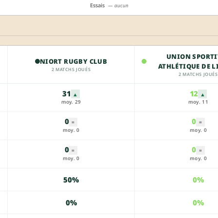
Essais
— aucun
UNION SPORTI
NIORT RUGBY CLUB
ATHLÉTIQUE DE 
2 MATCHS JOUÉS
2 MATCHS JOUÉS
31
12
▲
▲
moy. 29
moy. 11
0
0
=
=
moy. 0
moy. 0
0
0
=
=
moy. 0
moy. 0
50%
0%
0%
0%