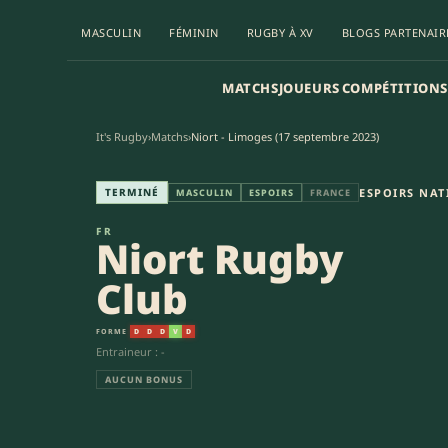
MASCULIN
FÉMININ
RUGBY À XV
BLOGS PARTENAIR
MATCHS
JOUEURS
COMPÉTITIONS
It's Rugby
›
Matchs
›
Niort - Limoges (17 septembre 2023)
Niort Rugby Club - Union Spor
TERMINÉ
ESPOIRS NA
MASCULIN
ESPOIRS
FRANCE
FR
Niort Rugby
Club
FORME
D
D
D
V
D
Entraineur : -
AUCUN BONUS