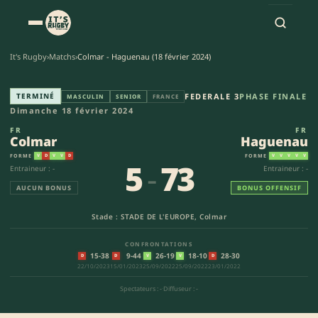
It's Rugby
›
Matchs
›
Colmar - Haguenau (18 février 2024)
Colmar - Haguenau (5-73) | Fe
TERMINÉ
FEDERALE 3
PHASE FINALE
MASCULIN
SENIOR
FRANCE
Dimanche 18 février 2024
FR
FR
Colmar
Haguenau
FORME
FORME
V
D
V
V
D
V
V
V
V
V
5
-
73
Entraineur : -
Entraineur : -
AUCUN BONUS
BONUS OFFENSIF
Stade : STADE DE L'EUROPE, Colmar
CONFRONTATIONS
15-38
9-44
26-19
18-10
28-30
D
D
V
V
D
22/10/2023
15/01/2023
25/09/2022
25/09/2022
23/01/2022
Spectateurs : -
·
Diffuseur : -