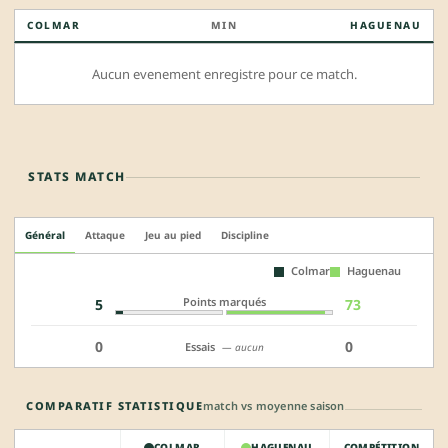
COLMAR
MIN
HAGUENAU
Aucun evenement enregistre pour ce match.
STATS MATCH
Général
Attaque
Jeu au pied
Discipline
Colmar
Haguenau
Points marqués
5
73
0
0
Essais
— aucun
COMPARATIF STATISTIQUE
match vs moyenne saison
COLMAR
HAGUENAU
COMPÉTITION