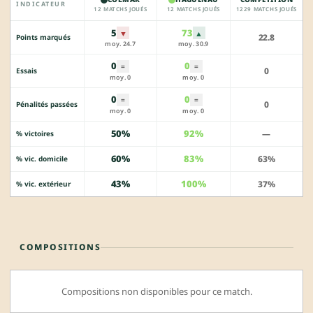
INDICATEUR
12 MATCHS JOUÉS
12 MATCHS JOUÉS
1229 MATCHS JOUÉS
5
73
▼
▲
22.8
Points marqués
moy. 24.7
moy. 30.9
0
0
=
=
0
Essais
moy. 0
moy. 0
0
0
=
=
0
Pénalités passées
moy. 0
moy. 0
50%
92%
—
% victoires
60%
83%
63%
% vic. domicile
43%
100%
37%
% vic. extérieur
COMPOSITIONS
Compositions non disponibles pour ce match.