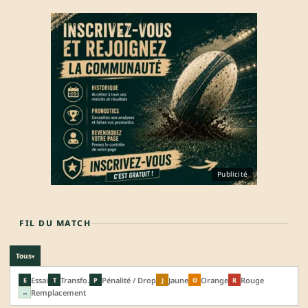
Publicité
FIL DU MATCH
Tous
▾
Essai
Transfo.
Pénalité / Drop
Jaune
Orange
Rouge
E
T
P
J
O
R
Remplacement
↔