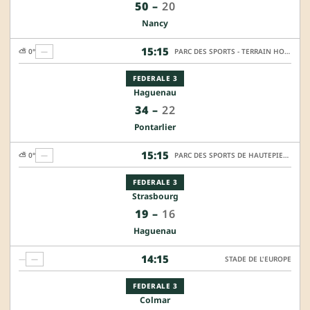
50
–
20
Nancy
15:15
⛅ 0°
—
PARC DES SPORTS - TERRAIN HONNEUR
FEDERALE 3
Haguenau
34
–
22
Pontarlier
15:15
⛅ 0°
—
PARC DES SPORTS DE HAUTEPIERRE - TERRAIN HONNEUR
FEDERALE 3
Strasbourg
19
–
16
Haguenau
14:15
—
—
STADE DE L'EUROPE
FEDERALE 3
Colmar