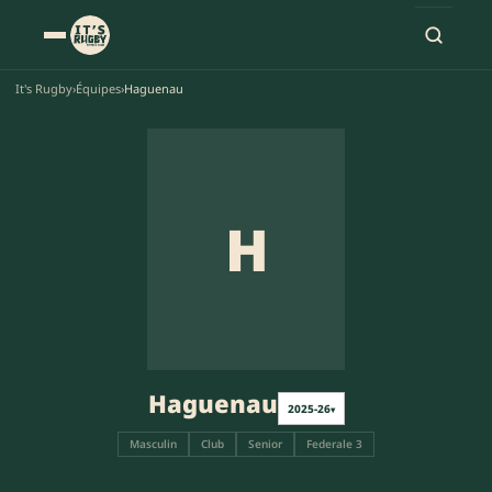
It's Rugby
›
Équipes
›
Haguenau
H
Haguenau
2025-26
▾
Masculin
Club
Senior
Federale 3