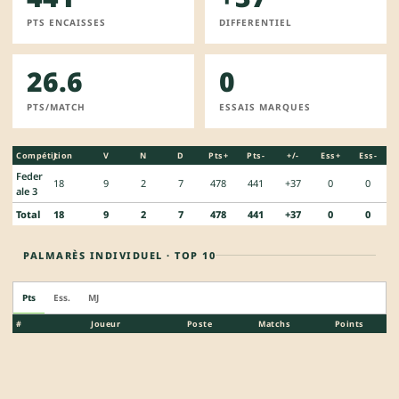
PTS ENCAISSES
DIFFERENTIEL
26.6
0
PTS/MATCH
ESSAIS MARQUES
Compétition
J
V
N
D
Pts+
Pts-
+/-
Ess+
Ess-
Feder
18
9
2
7
478
441
+37
0
0
ale 3
Total
18
9
2
7
478
441
+37
0
0
PALMARÈS INDIVIDUEL · TOP 10
Pts
Ess.
MJ
#
Joueur
Poste
Matchs
Points