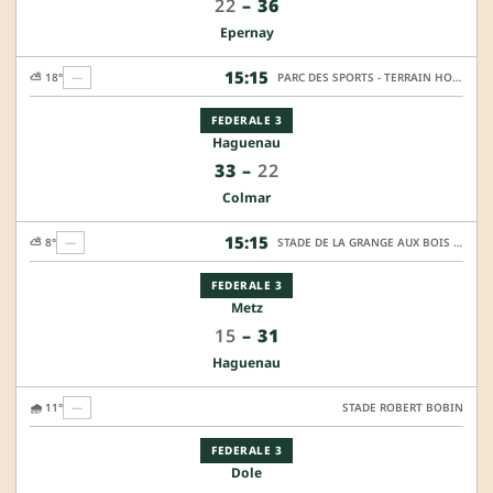
22
–
36
Epernay
15:15
⛅ 18°
—
PARC DES SPORTS - TERRAIN HONNEUR
FEDERALE 3
Haguenau
33
–
22
Colmar
15:15
⛅ 8°
—
STADE DE LA GRANGE AUX BOIS - TERRAIN HONNEUR
FEDERALE 3
Metz
15
–
31
Haguenau
🌧️ 11°
—
STADE ROBERT BOBIN
FEDERALE 3
Dole