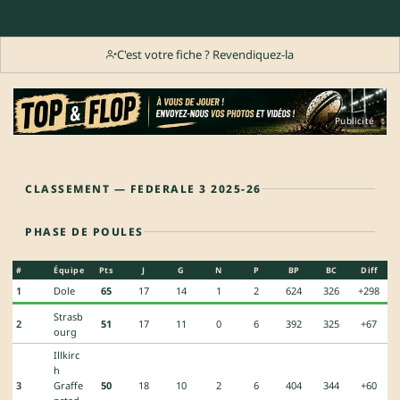
C'est votre fiche ? Revendiquez-la
Publicité
CLASSEMENT — FEDERALE 3 2025-26
PHASE DE POULES
#
Équipe
Pts
J
G
N
P
BP
BC
Diff
1
Dole
65
17
14
1
2
624
326
+298
Strasb
2
51
17
11
0
6
392
325
+67
ourg
Illkirc
h
3
Graffe
50
18
10
2
6
404
344
+60