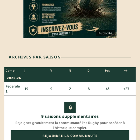
Publicité
ARCHIVES PAR SAISON
Comp.
J
V
N
D
Pts
+/-
2025-26
Federale
19
9
2
8
48
+23
3
🔒
9 saisons supplementaires
Rejoignez gratuitement la communauté It's Rugby pour accéder à
l'historique complet.
REJOINDRE LA COMMUNAUTÉ