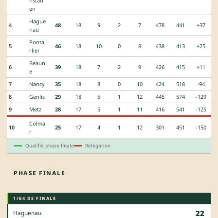
nstad
en
Hague
4
48
18
9
2
7
478
441
+37
nau
Ponta
5
46
18
10
0
8
438
413
+25
rlier
Beaun
6
39
18
7
2
9
426
415
+11
e
7
Nancy
35
18
8
0
10
424
518
-94
8
Genlis
29
18
5
1
12
445
574
-129
9
Metz
28
17
5
1
11
416
541
-125
Colma
10
25
17
4
1
12
301
451
-150
r
Qualifié phase finale
Relégation
PHASE FINALE
1/64 DE FINALE
22
Haguenau