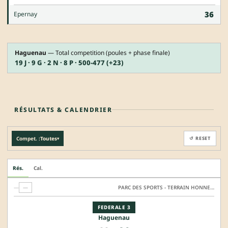
36
Epernay
Haguenau
— Total competition (poules + phase finale)
19 J · 9 G · 2 N · 8 P · 500-477 (+23)
RÉSULTATS & CALENDRIER
Compet. :
Toutes
↺ RESET
▾
Rés.
Cal.
—
—
PARC DES SPORTS - TERRAIN HONNEUR
FEDERALE 3
Haguenau