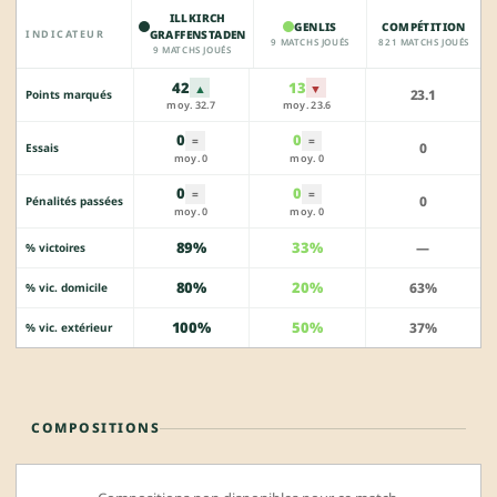
ILLKIRCH
GENLIS
COMPÉTITION
INDICATEUR
GRAFFENSTADEN
9 MATCHS JOUÉS
821 MATCHS JOUÉS
9 MATCHS JOUÉS
42
13
▲
▼
23.1
Points marqués
moy. 32.7
moy. 23.6
0
0
=
=
0
Essais
moy. 0
moy. 0
0
0
=
=
0
Pénalités passées
moy. 0
moy. 0
89%
33%
—
% victoires
80%
20%
63%
% vic. domicile
100%
50%
37%
% vic. extérieur
COMPOSITIONS