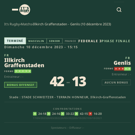
It's Rugby
›
Matchs
›
Illkirch Graffenstaden - Genlis (10 décembre 2023)
Illkirch Graffenstaden - Genlis
TERMINÉ
FEDERALE 3
PHASE FINALE
MASCULIN
SENIOR
FRANCE
Dimanche 10 décembre 2023 - 15:15
FR
FR
Illkirch
Genlis
Graffenstaden
FORME
D
D
D
V
V
FORME
V
V
V
V
V
42
-
13
Entraineur : -
Entraineur : -
AUCUN BONUS
BONUS OFFENSIF
Stade : STADE SCHWEITZER - TERRAIN HONNEUR, Illkirch-Graffenstaden
CONFRONTATIONS
24-18
24-16
33-22
42-15
16-20
V
V
V
V
D
17/09/2023
20/03/2022
20/03/2022
03/10/2021
03/10/2021
Spectateurs : -
·
Diffuseur : -