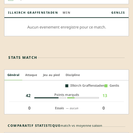
ILLKIRCH GRAFFENSTADEN
MIN
GENLIS
Aucun evenement enregistre pour ce match.
STATS MATCH
Général
Attaque
Jeu au pied
Discipline
Illkirch Graffenstaden
Genlis
Points marqués
42
13
0
0
Essais
— aucun
COMPARATIF STATISTIQUE
match vs moyenne saison