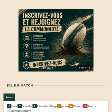
Publicité
FIL DU MATCH
Tous
▾
Essai
Transfo.
Pénalité / Drop
Jaune
Orange
Rouge
E
T
P
J
O
R
Remplacement
↔