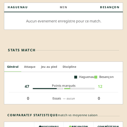
HAGUENAU
MIN
BESANÇON
Aucun evenement enregistre pour ce match.
STATS MATCH
Général
Attaque
Jeu au pied
Discipline
Haguenau
Besançon
Points marqués
47
12
0
0
Essais
— aucun
COMPARATIF STATISTIQUE
match vs moyenne saison
HAGUENAU
BESANÇON
COMPÉTITION