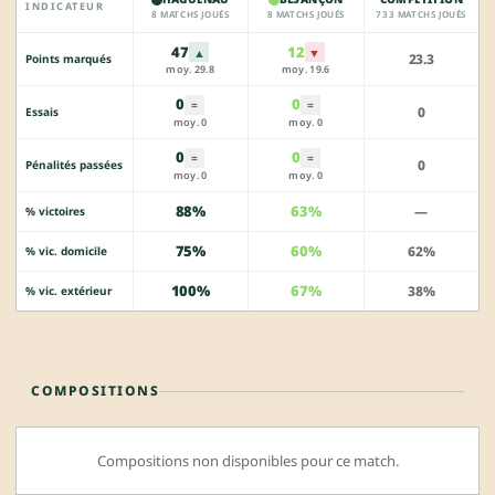
INDICATEUR
8 MATCHS JOUÉS
8 MATCHS JOUÉS
733 MATCHS JOUÉS
47
12
▲
▼
23.3
Points marqués
moy. 29.8
moy. 19.6
0
0
=
=
0
Essais
moy. 0
moy. 0
0
0
=
=
0
Pénalités passées
moy. 0
moy. 0
88%
63%
—
% victoires
75%
60%
62%
% vic. domicile
100%
67%
38%
% vic. extérieur
COMPOSITIONS
Compositions non disponibles pour ce match.