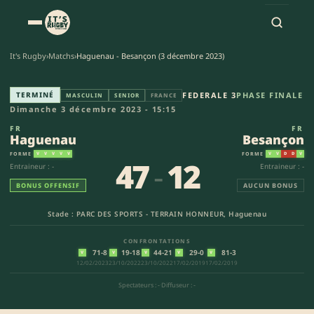
It's Rugby
›
Matchs
›
Haguenau - Besançon (3 décembre 2023)
Haguenau - Besançon (47-12) |
TERMINÉ
FEDERALE 3
PHASE FINALE
MASCULIN
SENIOR
FRANCE
Dimanche 3 décembre 2023 - 15:15
FR
FR
Haguenau
Besançon
FORME
FORME
V
V
V
V
V
V
V
D
D
V
47
-
12
Entraineur : -
Entraineur : -
BONUS OFFENSIF
AUCUN BONUS
Stade : PARC DES SPORTS - TERRAIN HONNEUR, Haguenau
CONFRONTATIONS
71-8
19-18
44-21
29-0
81-3
V
V
V
V
V
12/02/2023
23/10/2022
23/10/2022
17/02/2019
17/02/2019
Spectateurs : -
·
Diffuseur : -