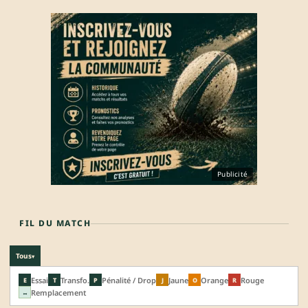
Publicité
FIL DU MATCH
Tous
▾
Essai
Transfo.
Pénalité / Drop
Jaune
Orange
Rouge
E
T
P
J
O
R
Remplacement
↔