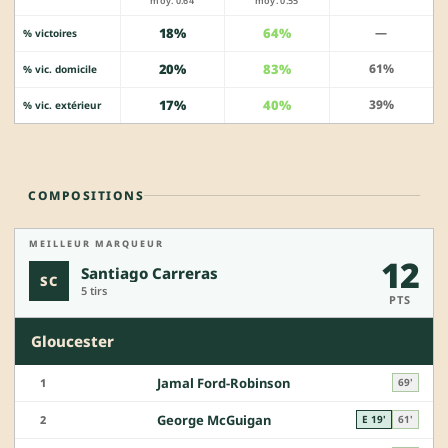
moy. 0.64
moy. 0.55
18%
64%
—
% victoires
20%
83%
61%
% vic. domicile
17%
40%
39%
% vic. extérieur
COMPOSITIONS
MEILLEUR MARQUEUR
12
Santiago Carreras
SC
5 tirs
PTS
Gloucester
Jamal Ford-Robinson
1
69'
George McGuigan
2
E 19'
61'