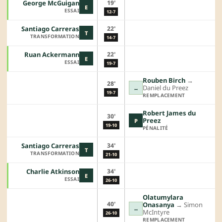
19'
George McGuigan
E
ESSAI
12-7
22'
Santiago Carreras
T
TRANSFORMATION
14-7
22'
Ruan Ackermann
E
ESSAI
19-7
Rouben Birch
→︎
28'
Daniel du Preez
↔
19-7
REMPLACEMENT
Robert James du
30'
Preez
P
19-10
PÉNALITÉ
34'
Santiago Carreras
T
TRANSFORMATION
21-10
34'
Charlie Atkinson
E
ESSAI
26-10
Olatumylara
40'
Onasanya
→︎
Simon
↔
McIntyre
26-10
REMPLACEMENT