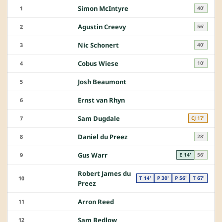
Simon McIntyre
1
40'
Agustin Creevy
2
56'
Nic Schonert
3
40'
Cobus Wiese
4
10'
Josh Beaumont
5
Ernst van Rhyn
6
Sam Dugdale
7
CJ 17'
Daniel du Preez
8
28'
Gus Warr
9
E 14'
56'
Robert James du
10
T 14'
P 30'
P 56'
T 67'
Preez
Arron Reed
11
Sam Bedlow
12