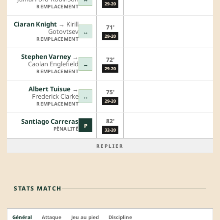
29-20
REMPLACEMENT
Ciaran Knight
→︎
Kirill
71'
Gotovtsev
↔
29-20
REMPLACEMENT
Stephen Varney
→︎
72'
Caolan Englefield
↔
29-20
REMPLACEMENT
Albert Tuisue
→︎
75'
Frederick Clarke
↔
29-20
REMPLACEMENT
82'
Santiago Carreras
P
PÉNALITÉ
32-20
REPLIER
STATS MATCH
Général
Attaque
Jeu au pied
Discipline