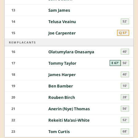
Sam James
13
Telusa Veainu
14
52'
Joe Carpenter
15
CJ 57'
REMPLACANTS
Olatumylara Onasanya
16
40'
Tommy Taylor
17
E 67'
56'
James Harper
18
40'
Ben Bamber
19
10'
Rouben Birch
20
28'
Anerin (Nye) Thomas
21
56'
Rekeiti Ma'asi-White
22
52'
Tom Curtis
23
68'