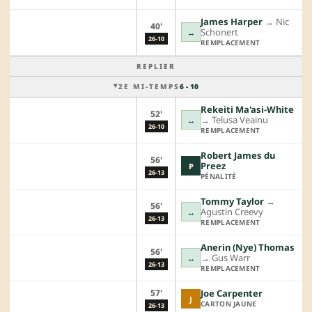
James Harper
→︎
Nic
40'
Schonert
↔
26-10
REMPLACEMENT
REPLIER
2E MI-TEMPS
6 - 10
Rekeiti Ma'asi-White
52'
→︎
Telusa Veainu
↔
26-10
REMPLACEMENT
Robert James du
56'
Preez
P
26-13
PÉNALITÉ
Tommy Taylor
→︎
56'
Agustin Creevy
↔
26-13
REMPLACEMENT
Anerin (Nye) Thomas
56'
→︎
Gus Warr
↔
26-13
REMPLACEMENT
57'
Joe Carpenter
J
CARTON JAUNE
26-13