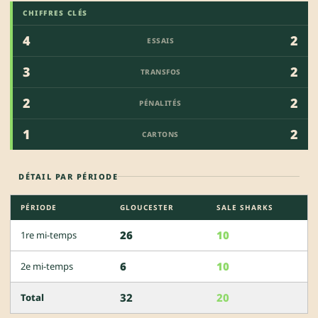
CHIFFRES CLÉS
4
2
ESSAIS
3
2
TRANSFOS
2
2
PÉNALITÉS
1
2
CARTONS
DÉTAIL PAR PÉRIODE
PÉRIODE
GLOUCESTER
SALE SHARKS
26
10
1re mi-temps
6
10
2e mi-temps
32
20
Total