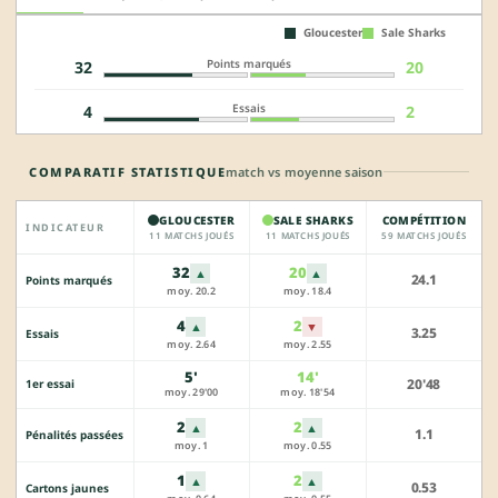
Gloucester
Sale Sharks
Points marqués
32
20
Essais
4
2
COMPARATIF STATISTIQUE
match vs moyenne saison
GLOUCESTER
SALE SHARKS
COMPÉTITION
INDICATEUR
11 MATCHS JOUÉS
11 MATCHS JOUÉS
59 MATCHS JOUÉS
32
20
▲
▲
24.1
Points marqués
moy. 20.2
moy. 18.4
4
2
▲
▼
3.25
Essais
moy. 2.64
moy. 2.55
5'
14'
20'48
1er essai
moy. 29'00
moy. 18'54
2
2
▲
▲
1.1
Pénalités passées
moy. 1
moy. 0.55
1
2
▲
▲
0.53
Cartons jaunes