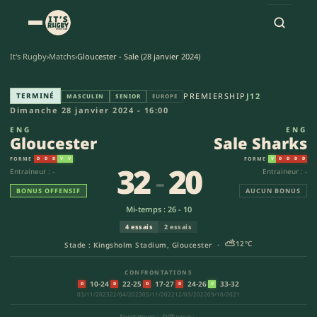
It's Rugby
›
Matchs
›
Gloucester - Sale (28 janvier 2024)
Gloucester - Sale Sharks (32-2
TERMINÉ
PREMIERSHIP
J12
MASCULIN
SENIOR
EUROPE
Dimanche 28 janvier 2024 - 16:00
ENG
ENG
Gloucester
Sale Sharks
FORME
FORME
D
D
D
V
V
V
D
D
D
D
32
-
20
Entraineur : -
Entraineur : -
BONUS OFFENSIF
AUCUN BONUS
Mi-temps : 26 - 10
4 essais
2 essais
⛅
12°C
Stade : Kingsholm Stadium, Gloucester ·
CONFRONTATIONS
10-24
22-25
17-27
24-26
33-32
D
D
D
D
V
03/11/2023
22/04/2023
05/11/2022
12/03/2022
09/10/2021
Spectateurs : -
·
Diffuseur : -