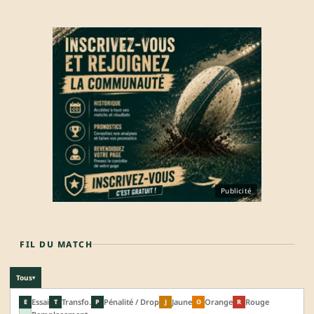
Publicité
FIL DU MATCH
Tous
▾
Essai
Transfo.
Pénalité / Drop
Jaune
Orange
Rouge
E
T
P
J
O
R