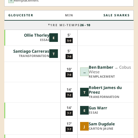
Remplacement
↔
GLOUCESTER
MIN
SALE SHARKS
1RE MI-TEMPS
26 - 10
5'
Ollie Thorley
E
ESSAI
5-0
5'
Santiago Carreras
T
TRANSFORMATION
7-0
Ben Bamber
→︎
Cobus
10'
Wiese
↔
7-0
REMPLACEMENT
Robert James du
14'
Preez
T
7-2
TRANSFORMATION
14'
Gus Warr
E
ESSAI
7-7
17'
Sam Dugdale
J
CARTON JAUNE
7-7