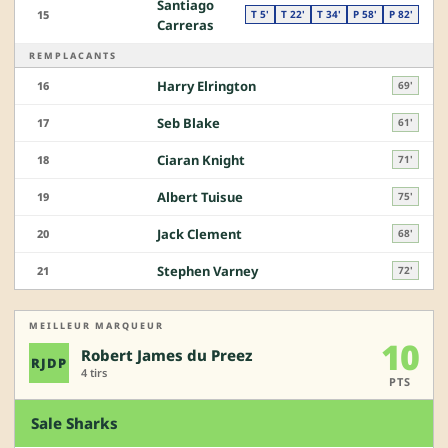
Santiago
15
T 5'
T 22'
T 34'
P 58'
P 82'
Carreras
REMPLACANTS
Harry Elrington
16
69'
Seb Blake
17
61'
Ciaran Knight
18
71'
Albert Tuisue
19
75'
Jack Clement
20
68'
Stephen Varney
21
72'
MEILLEUR MARQUEUR
10
Robert James du Preez
RJDP
4 tirs
PTS
Sale Sharks