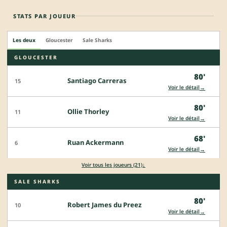
STATS PAR JOUEUR
Les deux
Gloucester
Sale Sharks
GLOUCESTER
80'
Santiago Carreras
15
→
Voir le détail
80'
Ollie Thorley
11
→
Voir le détail
68'
Ruan Ackermann
6
→
Voir le détail
↓
Voir tous les joueurs (21)
SALE SHARKS
80'
Robert James du Preez
10
→
Voir le détail