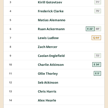
Kirill Gotovtsev
3
71'
Frederick Clarke
4
75'
Matias Alemanno
5
Ruan Ackermann
6
E 22'
68'
Lewis Ludlow
7
CJ 64'
Zach Mercer
8
Caolan Englefield
9
72'
Charlie Atkinson
10
E 34'
Ollie Thorley
11
E 5'
Seb Atkinson
12
Chris Harris
13
Alex Hearle
14