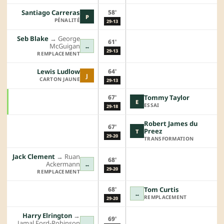
58'
Santiago Carreras
P
PÉNALITÉ
29-13
Seb Blake
→︎
George
61'
McGuigan
↔
29-13
REMPLACEMENT
64'
Lewis Ludlow
J
CARTON JAUNE
29-13
67'
Tommy Taylor
E
ESSAI
29-18
Robert James du
67'
Preez
T
29-20
TRANSFORMATION
Jack Clement
→︎
Ruan
68'
Ackermann
↔
29-20
REMPLACEMENT
68'
Tom Curtis
↔
REMPLACEMENT
29-20
Harry Elrington
→︎
69'
Jamal Ford-Robinson
↔